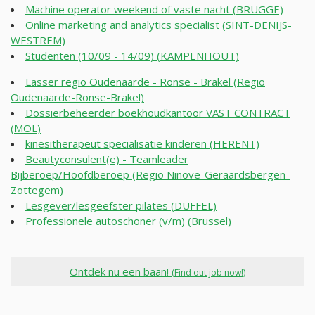
Machine operator weekend of vaste nacht (BRUGGE)
Online marketing and analytics specialist (SINT-DENIJS-
WESTREM)
Studenten (10/09 - 14/09) (KAMPENHOUT)
Lasser regio Oudenaarde - Ronse - Brakel (Regio
Oudenaarde-Ronse-Brakel)
Dossierbeheerder boekhoudkantoor VAST CONTRACT
(MOL)
kinesitherapeut specialisatie kinderen (HERENT)
Beautyconsulent(e) - Teamleader
Bijberoep/Hoofdberoep (Regio Ninove-Geraardsbergen-
Zottegem)
Lesgever/lesgeefster pilates (DUFFEL)
Professionele autoschoner (v/m) (Brussel)
Ontdek nu een baan!
(Find out job now!)