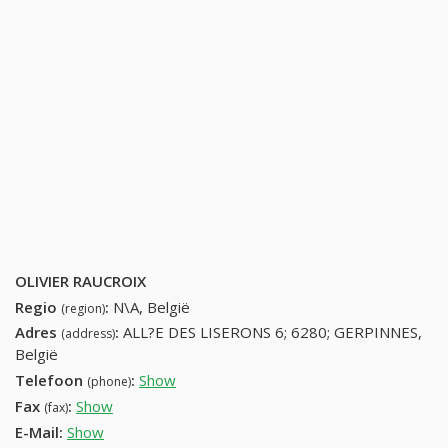
OLIVIER RAUCROIX
Regio
:
N\A, België
(region)
Adres
:
ALL?E DES LISERONS 6; 6280; GERPINNES,
(address)
België
Telefoon
:
Show
71215484 (+32-71215484)
(phone)
Fax
:
Show
+32 (53) 805-35-98
(fax)
E-Mail:
Show