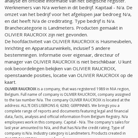
analyse en officiële informatie van het Belgische register.
Werknemers van
N/a
werken in dit bedrijf. Kapitaal -
N/a
. De
omzet van het bedrijf voor het afgelopen jaar bedroeg
N/a
,
en dat heeft
N/a
de creditrating. Type bedrijf is
N/a
.
Branchecategorie is Landmeters. Producten gemaakt in
OLIVIER RAUCROIX zijn niet gevonden.
De hoofdactiviteit van OLIVIER RAUCROIX is Huismeubelen,
Inrichting en Apparatuurwinkels, inclusief 5 andere
bestemmingen. Informatie over eigenaar, directeur of
manager van OLIVIER RAUCROIX is niet beschikbaar. U kunt
ook beoordelingen bekijken van OLIVIER RAUCROIX,
openstaande posities, locatie van OLIVIER RAUCROIX op de
kaart.
OLIVIER RAUCROIX
is a company, that was registered 1989 in N\A region,
Belgium. Full name of company is OLIVIER RAUCROIX, company assigned
to the tax number
N/a
. The company OLIVIER RAUCROIX is located at the
address: ALL?E DES LISERONS 6; 6280; GERPINNES. We brings you a
complete range of reports and documents featuring legal and financial
data, facts, analysis and official information from Belgium Registry.
N/a
employees work in this company. Capital -
N/a
. The company's sales for
last year amounted to
N/a
, and that has
N/a
the credit rating. Type of
company is
N/a
. Industry category is Landmeters. Products created in