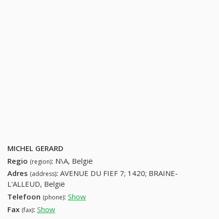
MICHEL GERARD
Regio
:
N\A, België
(region)
Adres
:
AVENUE DU FIEF 7; 1420; BRAINE-
(address)
L'ALLEUD, België
Telefoon
:
Show
23850667 (+32-23850667)
(phone)
Fax
:
Show
+32 (19) 377-43-69
(fax)