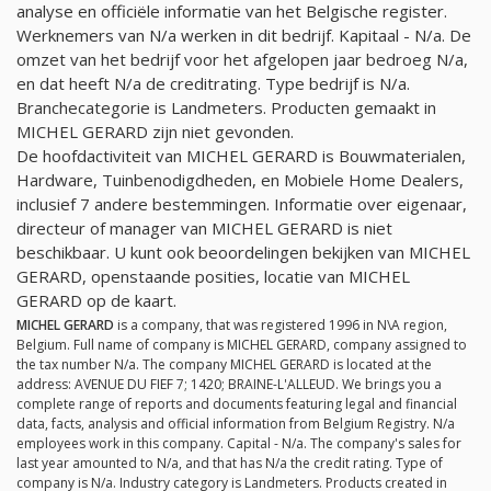
analyse en officiële informatie van het Belgische register.
Werknemers van
N/a
werken in dit bedrijf. Kapitaal -
N/a
. De
omzet van het bedrijf voor het afgelopen jaar bedroeg
N/a
,
en dat heeft
N/a
de creditrating. Type bedrijf is
N/a
.
Branchecategorie is Landmeters. Producten gemaakt in
MICHEL GERARD zijn niet gevonden.
De hoofdactiviteit van MICHEL GERARD is Bouwmaterialen,
Hardware, Tuinbenodigdheden, en Mobiele Home Dealers,
inclusief 7 andere bestemmingen. Informatie over eigenaar,
directeur of manager van MICHEL GERARD is niet
beschikbaar. U kunt ook beoordelingen bekijken van MICHEL
GERARD, openstaande posities, locatie van MICHEL
GERARD op de kaart.
MICHEL GERARD
is a company, that was registered 1996 in N\A region,
Belgium. Full name of company is MICHEL GERARD, company assigned to
the tax number
N/a
. The company MICHEL GERARD is located at the
address: AVENUE DU FIEF 7; 1420; BRAINE-L'ALLEUD. We brings you a
complete range of reports and documents featuring legal and financial
data, facts, analysis and official information from Belgium Registry.
N/a
employees work in this company. Capital -
N/a
. The company's sales for
last year amounted to
N/a
, and that has
N/a
the credit rating. Type of
company is
N/a
. Industry category is Landmeters. Products created in