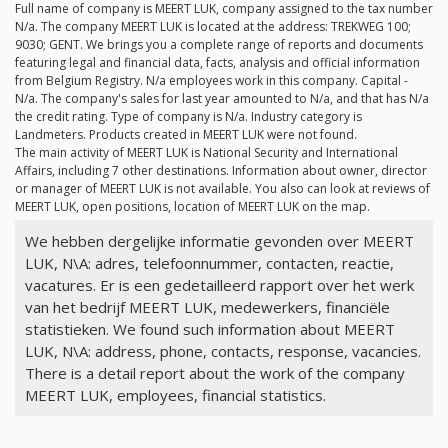
Full name of company is MEERT LUK, company assigned to the tax number
N/a
. The company MEERT LUK is located at the address: TREKWEG 100;
9030; GENT. We brings you a complete range of reports and documents
featuring legal and financial data, facts, analysis and official information
from Belgium Registry.
N/a
employees work in this company. Capital -
N/a
. The company's sales for last year amounted to
N/a
, and that has
N/a
the credit rating. Type of company is
N/a
. Industry category is
Landmeters. Products created in MEERT LUK were not found.
The main activity of MEERT LUK is National Security and International
Affairs, including 7 other destinations. Information about owner, director
or manager of MEERT LUK is not available. You also can look at reviews of
MEERT LUK, open positions, location of MEERT LUK on the map.
We hebben dergelijke informatie gevonden over MEERT
LUK, N\A: adres, telefoonnummer, contacten, reactie,
vacatures. Er is een gedetailleerd rapport over het werk
van het bedrijf MEERT LUK, medewerkers, financiële
statistieken. We found such information about MEERT
LUK, N\A: address, phone, contacts, response, vacancies.
There is a detail report about the work of the company
MEERT LUK, employees, financial statistics.