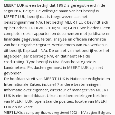
MEERT LUK
is een bedrijf dat 1992 is geregistreerd in de
regio N\A, België. De volledige naam van het bedrijf is
MEERT LUK, bedrijf dat is toegewezen aan het
belastingnummer
N/a
. Het bedrijf MEERT LUK bevindt zich
op het adres: TREKWEG 100; 9030; GENT. We bieden u een
complete reeks rapporten en documenten met juridische en
financiële gegevens, feiten, analyse en officiële informatie
van het Belgische register. Werknemers van
N/a
werken in
dit bedrijf. Kapitaal -
N/a
. De omzet van het bedrijf voor het
afgelopen jaar bedroeg
N/a
, en dat heeft
N/a
de
creditrating. Type bedrijf is
N/a
. Branchecategorie is
Landmeters. Producten gemaakt in MEERT LUK zijn niet
gevonden.
De hoofdactiviteit van MEERT LUK is Nationale Veiligheid en
Internationale Zaken, inclusief 7 andere bestemmingen.
Informatie over eigenaar, directeur of manager van MEERT
LUK is niet beschikbaar. U kunt ook beoordelingen bekijken
van MEERT LUK, openstaande posities, locatie van MEERT
LUK op de kaart.
MEERT LUK
is a company, that was registered 1992 in N\A region, Belgium.