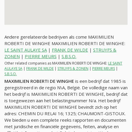
Andere gerelateerde bedrijven als come MAXIMILIEN
ROBERTI DE WINGHE MAXIMILIEN ROBERTI DE WINGHE:
LE SAINT AULAYE SA
|
FRANK DE WILDE
|
STRUYFS &
ZONEN
|
PIERRE MEURS
|
S.B.S.O.
Other related companies as MAXIMILIEN ROBERTI DE WINGHE:
LE SAINT
AULAYE SA
|
FRANK DE WILDE
|
STRUYFS & ZONEN
|
PIERRE MEURS
|
S.B.S.O.
MAXIMILIEN ROBERTI DE WINGHE
is een bedrijf dat 1985 is
geregistreerd in de regio N\A, België. De volledige naam van
het bedrijf is MAXIMILIEN ROBERTI DE WINGHE, bedrijf dat
is toegewezen aan het belastingnummer
N/a
. Het bedrijf
MAXIMILIEN ROBERTI DE WINGHE bevindt zich op het
adres: CHEMIN DU RELAI 16; 1325; CHAUMONT-GISTOUX.
We bieden u een complete reeks rapporten en documenten
met juridische en financiële gegevens, feiten, analyse en