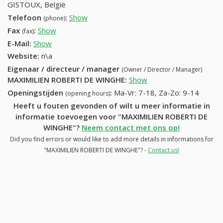
GISTOUX, België
Telefoon
:
Show
10245145 (+32-10245145)
(phone)
Fax
:
Show
+32 (68) 145-69-44
(fax)
E-Mail:
Show
Website:
n\a
Eigenaar / directeur / manager
(Owner / Director / Manager)
MAXIMILIEN ROBERTI DE WINGHE
:
Show
Openingstijden
:
Ma-Vr: 7-18, Za-Zo: 9-14
(opening hours)
Heeft u fouten gevonden of wilt u meer informatie in
informatie toevoegen voor "MAXIMILIEN ROBERTI DE
WINGHE"?
Neem contact met ons op!
Did you find errors or would like to add more details in informations for
"MAXIMILIEN ROBERTI DE WINGHE"? -
Contact us!