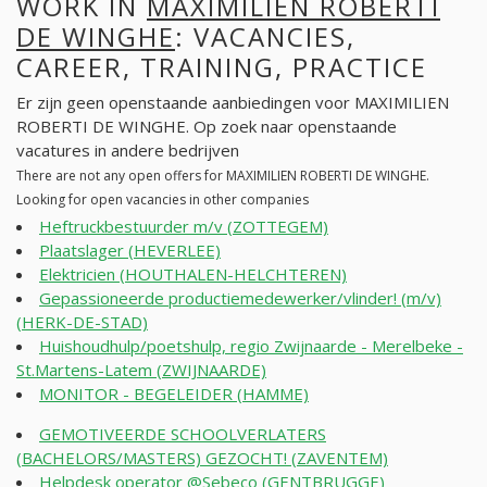
WORK IN
MAXIMILIEN ROBERTI
DE WINGHE
: VACANCIES,
CAREER, TRAINING, PRACTICE
Er zijn geen openstaande aanbiedingen voor MAXIMILIEN
ROBERTI DE WINGHE. Op zoek naar openstaande
vacatures in andere bedrijven
There are not any open offers for MAXIMILIEN ROBERTI DE WINGHE.
Looking for open vacancies in other companies
Heftruckbestuurder m/v (ZOTTEGEM)
Plaatslager (HEVERLEE)
Elektricien (HOUTHALEN-HELCHTEREN)
Gepassioneerde productiemedewerker/vlinder! (m/v)
(HERK-DE-STAD)
Huishoudhulp/poetshulp, regio Zwijnaarde - Merelbeke -
St.Martens-Latem (ZWIJNAARDE)
MONITOR - BEGELEIDER (HAMME)
GEMOTIVEERDE SCHOOLVERLATERS
(BACHELORS/MASTERS) GEZOCHT! (ZAVENTEM)
Helpdesk operator @Sebeco (GENTBRUGGE)