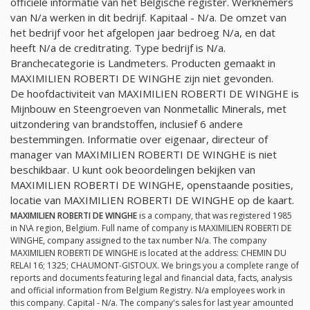
officiële informatie van het Belgische register. Werknemers
van
N/a
werken in dit bedrijf. Kapitaal -
N/a
. De omzet van
het bedrijf voor het afgelopen jaar bedroeg
N/a
, en dat
heeft
N/a
de creditrating. Type bedrijf is
N/a
.
Branchecategorie is Landmeters. Producten gemaakt in
MAXIMILIEN ROBERTI DE WINGHE zijn niet gevonden.
De hoofdactiviteit van MAXIMILIEN ROBERTI DE WINGHE is
Mijnbouw en Steengroeven van Nonmetallic Minerals, met
uitzondering van brandstoffen, inclusief 6 andere
bestemmingen. Informatie over eigenaar, directeur of
manager van MAXIMILIEN ROBERTI DE WINGHE is niet
beschikbaar. U kunt ook beoordelingen bekijken van
MAXIMILIEN ROBERTI DE WINGHE, openstaande posities,
locatie van MAXIMILIEN ROBERTI DE WINGHE op de kaart.
MAXIMILIEN ROBERTI DE WINGHE
is a company, that was registered 1985
in N\A region, Belgium. Full name of company is MAXIMILIEN ROBERTI DE
WINGHE, company assigned to the tax number
N/a
. The company
MAXIMILIEN ROBERTI DE WINGHE is located at the address: CHEMIN DU
RELAI 16; 1325; CHAUMONT-GISTOUX. We brings you a complete range of
reports and documents featuring legal and financial data, facts, analysis
and official information from Belgium Registry.
N/a
employees work in
this company. Capital -
N/a
. The company's sales for last year amounted