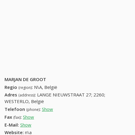
MARJAN DE GROOT
Regio
:
N\A, België
(region)
Adres
:
LANGE NIEUWSTRAAT 27; 2260;
(address)
WESTERLO, België
Telefoon
:
Show
14541652 (+32-14541652)
(phone)
Fax
:
Show
+32 (60) 879-42-69
(fax)
E-Mail:
Show
Website:
n\a