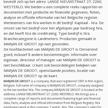
bevindt zich op het adres: LANGE NIEUWSTRAAT 27; 2260;
WESTERLO. We bieden u een complete reeks rapporten en
documenten met juridische en financiële gegevens, feiten,
analyse en officiële informatie van het Belgische register.
Werknemers van
N/a
werken in dit bedrijf. Kapitaal -
N/a
. De
omzet van het bedrijf voor het afgelopen jaar bedroeg
N/a
,
en dat heeft
N/a
de creditrating. Type bedrijf is
N/a
.
Branchecategorie is Landmeters. Producten gemaakt in
MARJAN DE GROOT zijn niet gevonden.
De hoofdactiviteit van MARJAN DE GROOT is Onroerend
goed, inclusief 8 andere bestemmingen. Informatie over
eigenaar, directeur of manager van MARJAN DE GROOT is
niet beschikbaar. U kunt ook beoordelingen bekijken van
MARJAN DE GROOT, openstaande posities, locatie van
MARJAN DE GROOT op de kaart.
MARJAN DE GROOT
is a company, that was registered 1997 in N\A region,
Belgium. Full name of company is MARJAN DE GROOT, company assigned
to the tax number
N/a
. The company MARJAN DE GROOT is located at the
address: LANGE NIEUWSTRAAT 27; 2260; WESTERLO. We brings you a
complete range of reports and documents featuring legal and financial
data, facts, analysis and official information from Belgium Registry.
N/a
employees work in this company. Capital -
N/a
. The company's sales for