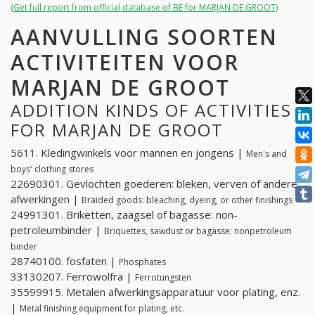
(Get full report from official database of BE for MARJAN DE GROOT)
AANVULLING SOORTEN
ACTIVITEITEN VOOR
MARJAN DE GROOT
ADDITION KINDS OF ACTIVITIES
FOR MARJAN DE GROOT
5611. Kledingwinkels voor mannen en jongens |
Men's and
boys' clothing stores
22690301. Gevlochten goederen: bleken, verven of andere
afwerkingen |
Braided goods: bleaching, dyeing, or other finishings
24991301. Briketten, zaagsel of bagasse: non-
petroleumbinder |
Briquettes, sawdust or bagasse: nonpetroleum
binder
28740100. fosfaten |
Phosphates
33130207. Ferrowolfra |
Ferrotungsten
35599915. Metalen afwerkingsapparatuur voor plating, enz.
|
Metal finishing equipment for plating, etc.