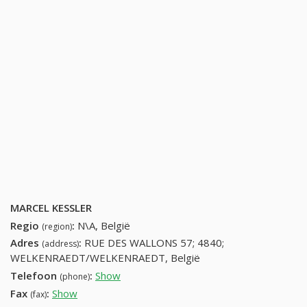
MARCEL KESSLER
Regio
:
N\A, België
(region)
Adres
:
RUE DES WALLONS 57; 4840;
(address)
WELKENRAEDT/WELKENRAEDT, België
Telefoon
:
Show
87881410 (+32-87881410)
(phone)
Fax
:
Show
+32 (53) 438-55-70
(fax)