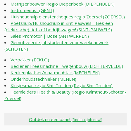
Matrijzenbouwer Regio Diepenbeek (DIEPENBEEK)
Instrumentist (GENT)
Huishoudhulp dienstencheques regio Zoersel (ZOERSEL)
Poetshulp/Huishoudhulp in Sint-Pauwels – kies een
(elektrische) fiets of bedrijfswagen! (SINT-PAUWELS)
Sales Promotor | Bose (ANTWERPEN)
Gemotiveerde jobstudenten voor weekendwerk
(SCHOTEN)
Verpakker (EEKLO)
Bediener Freesmachine - wegenbouw (LICHTERVELDE)
Keukenplaatser/maatmeubilair (MECHELEN)
Onderhoudstechnieker (MENEN)
Klusjesman regio Sint-Truiden (Regio Sint-Truiden)
Teamleiders Health & Beauty (Regio Kalmthout-Schoten-
Zoersel)
Ontdek nu een baan!
(Find out job now!)