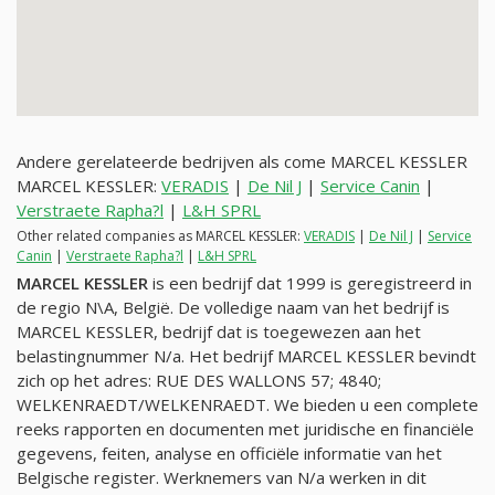
Andere gerelateerde bedrijven als come MARCEL KESSLER
MARCEL KESSLER:
VERADIS
|
De Nil J
|
Service Canin
|
Verstraete Rapha?l
|
L&H SPRL
Other related companies as MARCEL KESSLER:
VERADIS
|
De Nil J
|
Service
Canin
|
Verstraete Rapha?l
|
L&H SPRL
MARCEL KESSLER
is een bedrijf dat 1999 is geregistreerd in
de regio N\A, België. De volledige naam van het bedrijf is
MARCEL KESSLER, bedrijf dat is toegewezen aan het
belastingnummer
N/a
. Het bedrijf MARCEL KESSLER bevindt
zich op het adres: RUE DES WALLONS 57; 4840;
WELKENRAEDT/WELKENRAEDT. We bieden u een complete
reeks rapporten en documenten met juridische en financiële
gegevens, feiten, analyse en officiële informatie van het
Belgische register. Werknemers van
N/a
werken in dit