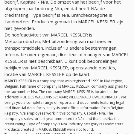
bedrijf. Kapitaal -
N/a
. De omzet van het bedrijf voor het
afgelopen jaar bedroeg
N/a
, en dat heeft
N/a
de
creditrating. Type bedrijf is
N/a
. Branchecategorie is
Landmeters. Producten gemaakt in MARCEL KESSLER zijn
niet gevonden.
De hoofdactiviteit van MARCEL KESSLER is
Metaalproducten, Met uitzondering van machines en
transportmiddelen, inclusief 10 andere bestemmingen.
Informatie over eigenaar, directeur of manager van MARCEL
KESSLER is niet beschikbaar. U kunt ook beoordelingen
bekijken van MARCEL KESSLER, openstaande posities,
locatie van MARCEL KESSLER op de kaart.
MARCEL KESSLER
is a company, that was registered 1999 in N\A region,
Belgium. Full name of company is MARCEL KESSLER, company assigned to
the tax number
N/a
. The company MARCEL KESSLER is located at the
address: RUE DES WALLONS 57; 4840; WELKENRAEDT/WELKENRAEDT. We
brings you a complete range of reports and documents featuring legal
and financial data, facts, analysis and official information from Belgium
Registry.
N/a
employees work in this company. Capital -
N/a
. The
company's sales for last year amounted to
N/a
, and that has
N/a
the
credit rating. Type of company is
N/a
. Industry category is Landmeters.
Products created in MARCEL KESSLER were not found.