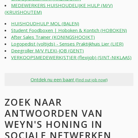
MEDEWERKERS HUISHOUDELIJKE HULP (M/V)
(KRUISHOUTEM)
HUISHOUDHULP MOL (BALEN)
Student Foodboxen | Hoboken & Kontich (HOBOKEN)
After Sales Trainer (KONINGSHOOIKT)
Logopedist (voltijds) - Senses Praktijkhuis Lier (LIER)
Deegroller M/V FLEXI-JOB (GENT)
VERKOOPSMEDEWERK(ST)ER (flexijob) (SINT-NIKLAAS)
Ontdek nu een baan!
(Find out job now!)
ZOEK NAAR
ANTWOORDEN VAN
WEYN'S HONING IN
SOCIALE NETWERKEN