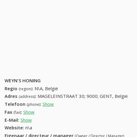
WEYN'S HONING
Regio
:
N\A, België
(region)
Adres
:
MAGELEINSTRAAT 30; 9000; GENT, België
(address)
Telefoon
:
Show
92257672 (+32-92257672)
(phone)
Fax
:
Show
+32 (60) 226-21-14
(fax)
E-Mail:
Show
Website:
n\a
Eigenaar / directeur / manager
(Owner / Director / Manager)