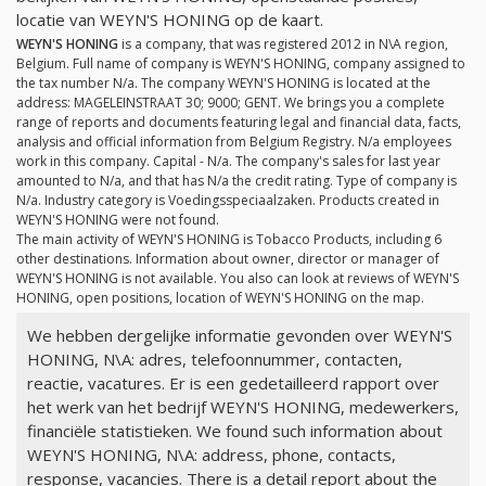
locatie van WEYN'S HONING op de kaart.
WEYN'S HONING
is a company, that was registered 2012 in N\A region,
Belgium. Full name of company is WEYN'S HONING, company assigned to
the tax number
N/a
. The company WEYN'S HONING is located at the
address: MAGELEINSTRAAT 30; 9000; GENT. We brings you a complete
range of reports and documents featuring legal and financial data, facts,
analysis and official information from Belgium Registry.
N/a
employees
work in this company. Capital -
N/a
. The company's sales for last year
amounted to
N/a
, and that has
N/a
the credit rating. Type of company is
N/a
. Industry category is Voedingsspeciaalzaken. Products created in
WEYN'S HONING were not found.
The main activity of WEYN'S HONING is Tobacco Products, including 6
other destinations. Information about owner, director or manager of
WEYN'S HONING is not available. You also can look at reviews of WEYN'S
HONING, open positions, location of WEYN'S HONING on the map.
We hebben dergelijke informatie gevonden over WEYN'S
HONING, N\A: adres, telefoonnummer, contacten,
reactie, vacatures. Er is een gedetailleerd rapport over
het werk van het bedrijf WEYN'S HONING, medewerkers,
financiële statistieken. We found such information about
WEYN'S HONING, N\A: address, phone, contacts,
response, vacancies. There is a detail report about the