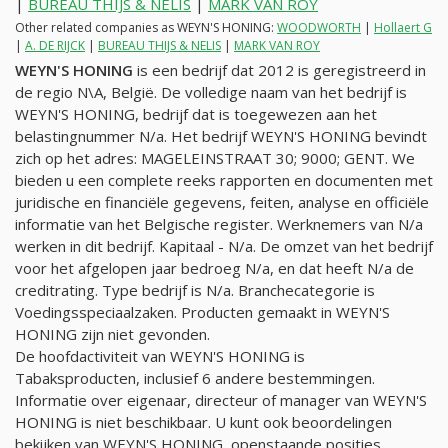
|
BUREAU THIJS & NELIS
|
MARK VAN ROY
Other related companies as WEYN'S HONING:
WOODWORTH
|
Hollaert G
|
A. DE RIJCK
|
BUREAU THIJS & NELIS
|
MARK VAN ROY
WEYN'S HONING
is een bedrijf dat 2012 is geregistreerd in
de regio N\A, België. De volledige naam van het bedrijf is
WEYN'S HONING, bedrijf dat is toegewezen aan het
belastingnummer
N/a
. Het bedrijf WEYN'S HONING bevindt
zich op het adres: MAGELEINSTRAAT 30; 9000; GENT. We
bieden u een complete reeks rapporten en documenten met
juridische en financiële gegevens, feiten, analyse en officiële
informatie van het Belgische register. Werknemers van
N/a
werken in dit bedrijf. Kapitaal -
N/a
. De omzet van het bedrijf
voor het afgelopen jaar bedroeg
N/a
, en dat heeft
N/a
de
creditrating. Type bedrijf is
N/a
. Branchecategorie is
Voedingsspeciaalzaken. Producten gemaakt in WEYN'S
HONING zijn niet gevonden.
De hoofdactiviteit van WEYN'S HONING is
Tabaksproducten, inclusief 6 andere bestemmingen.
Informatie over eigenaar, directeur of manager van WEYN'S
HONING is niet beschikbaar. U kunt ook beoordelingen
bekijken van WEYN'S HONING, openstaande posities,