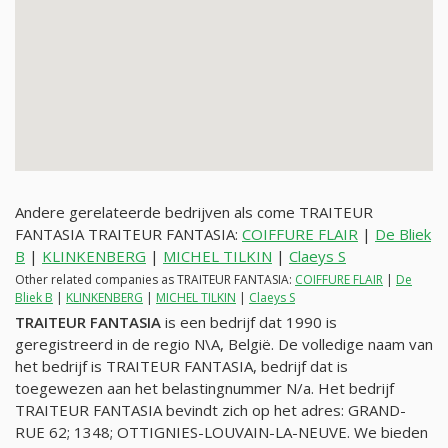
Andere gerelateerde bedrijven als come TRAITEUR
FANTASIA TRAITEUR FANTASIA:
COIFFURE FLAIR
|
De Bliek
B
|
KLINKENBERG
|
MICHEL TILKIN
|
Claeys S
Other related companies as TRAITEUR FANTASIA:
COIFFURE FLAIR
|
De
Bliek B
|
KLINKENBERG
|
MICHEL TILKIN
|
Claeys S
TRAITEUR FANTASIA
is een bedrijf dat 1990 is
geregistreerd in de regio N\A, België. De volledige naam van
het bedrijf is TRAITEUR FANTASIA, bedrijf dat is
toegewezen aan het belastingnummer
N/a
. Het bedrijf
TRAITEUR FANTASIA bevindt zich op het adres: GRAND-
RUE 62; 1348; OTTIGNIES-LOUVAIN-LA-NEUVE. We bieden