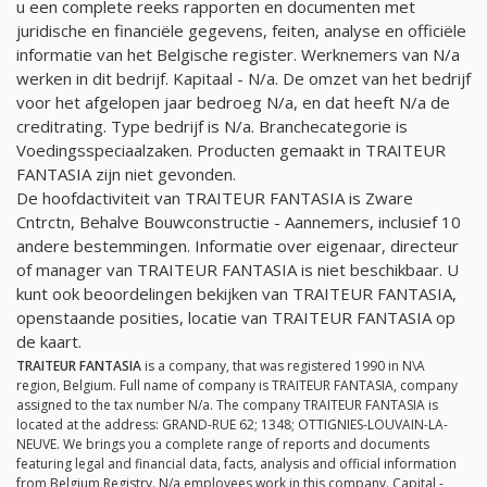
u een complete reeks rapporten en documenten met
juridische en financiële gegevens, feiten, analyse en officiële
informatie van het Belgische register. Werknemers van
N/a
werken in dit bedrijf. Kapitaal -
N/a
. De omzet van het bedrijf
voor het afgelopen jaar bedroeg
N/a
, en dat heeft
N/a
de
creditrating. Type bedrijf is
N/a
. Branchecategorie is
Voedingsspeciaalzaken. Producten gemaakt in TRAITEUR
FANTASIA zijn niet gevonden.
De hoofdactiviteit van TRAITEUR FANTASIA is Zware
Cntrctn, Behalve Bouwconstructie - Aannemers, inclusief 10
andere bestemmingen. Informatie over eigenaar, directeur
of manager van TRAITEUR FANTASIA is niet beschikbaar. U
kunt ook beoordelingen bekijken van TRAITEUR FANTASIA,
openstaande posities, locatie van TRAITEUR FANTASIA op
de kaart.
TRAITEUR FANTASIA
is a company, that was registered 1990 in N\A
region, Belgium. Full name of company is TRAITEUR FANTASIA, company
assigned to the tax number
N/a
. The company TRAITEUR FANTASIA is
located at the address: GRAND-RUE 62; 1348; OTTIGNIES-LOUVAIN-LA-
NEUVE. We brings you a complete range of reports and documents
featuring legal and financial data, facts, analysis and official information
from Belgium Registry.
N/a
employees work in this company. Capital -