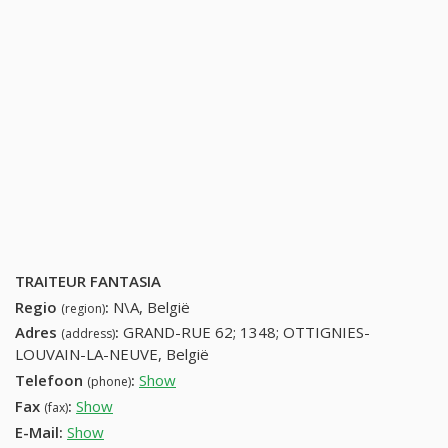
TRAITEUR FANTASIA
Regio
:
N\A, België
(region)
Adres
:
GRAND-RUE 62; 1348; OTTIGNIES-
(address)
LOUVAIN-LA-NEUVE, België
Telefoon
:
Show
10450552 (+32-10450552)
(phone)
Fax
:
Show
+32 (53) 113-66-99
(fax)
E-Mail:
Show