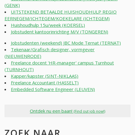
(GENK)
UITSTEKEND BETAALDE HUISHOUDHULP REGIO
EERNEGEM/ICHTEGEM/KOEKELARE (ICHTEGEM)
Huishoudhulp 15u/week (KOERSEL)
Jobstudent kantoorinrichting M/V (TONGEREN)
Jobstudenten (weekend) JBC Mode Ternat (TERNAT)
Tekenaar/Grafisch designer, vormgever
(NIEUWENRODE)
Freelance docent 'HR-manager' campus Turnhout
(TURNHOUT)
Kapper/kapster (SINT-NIKLAAS)
Freelance Accountant (HASSELT)
Embedded Software Engineer (LEUVEN)
Ontdek nu een baan!
(Find out job now!)
ZOEK NAAR