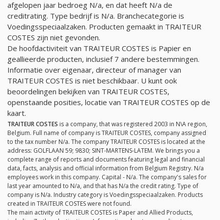
afgelopen jaar bedroeg
N/a
, en dat heeft
N/a
de
creditrating. Type bedrijf is
N/a
. Branchecategorie is
Voedingsspeciaalzaken. Producten gemaakt in TRAITEUR
COSTES zijn niet gevonden.
De hoofdactiviteit van TRAITEUR COSTES is Papier en
geallieerde producten, inclusief 7 andere bestemmingen.
Informatie over eigenaar, directeur of manager van
TRAITEUR COSTES is niet beschikbaar. U kunt ook
beoordelingen bekijken van TRAITEUR COSTES,
openstaande posities, locatie van TRAITEUR COSTES op de
kaart.
TRAITEUR COSTES
is a company, that was registered 2003 in N\A region,
Belgium. Full name of company is TRAITEUR COSTES, company assigned
to the tax number
N/a
. The company TRAITEUR COSTES is located at the
address: GOLFLAAN 59; 9830; SINT-MARTENS-LATEM. We brings you a
complete range of reports and documents featuring legal and financial
data, facts, analysis and official information from Belgium Registry.
N/a
employees work in this company. Capital -
N/a
. The company's sales for
last year amounted to
N/a
, and that has
N/a
the credit rating. Type of
company is
N/a
. Industry category is Voedingsspeciaalzaken. Products
created in TRAITEUR COSTES were not found.
The main activity of TRAITEUR COSTES is Paper and Allied Products,