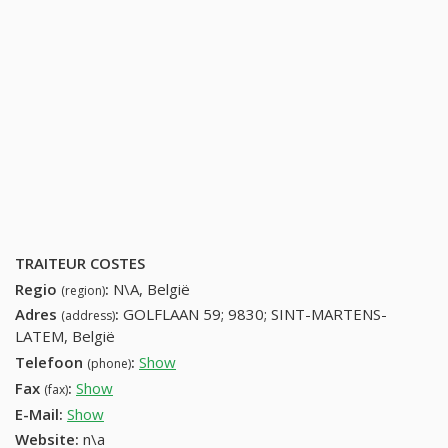
TRAITEUR COSTES
Regio
:
N\A, België
(region)
Adres
:
GOLFLAAN 59; 9830; SINT-MARTENS-
(address)
LATEM, België
Telefoon
:
Show
92826654 (+32-92826654)
(phone)
Fax
:
Show
+32 (9) 891-92-75
(fax)
E-Mail:
Show
Website:
n\a