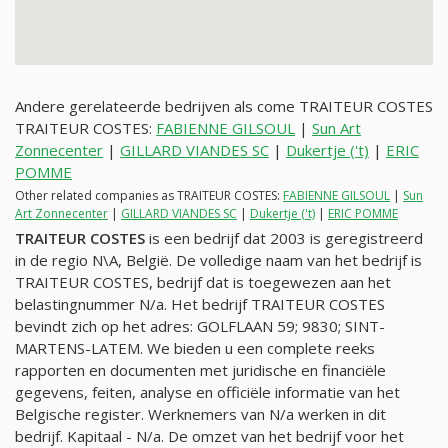
Andere gerelateerde bedrijven als come TRAITEUR COSTES
TRAITEUR COSTES:
FABIENNE GILSOUL
|
Sun Art
Zonnecenter
|
GILLARD VIANDES SC
|
Dukertje ('t)
|
ERIC
POMME
Other related companies as TRAITEUR COSTES:
FABIENNE GILSOUL
|
Sun
Art Zonnecenter
|
GILLARD VIANDES SC
|
Dukertje ('t)
|
ERIC POMME
TRAITEUR COSTES
is een bedrijf dat 2003 is geregistreerd
in de regio N\A, België. De volledige naam van het bedrijf is
TRAITEUR COSTES, bedrijf dat is toegewezen aan het
belastingnummer
N/a
. Het bedrijf TRAITEUR COSTES
bevindt zich op het adres: GOLFLAAN 59; 9830; SINT-
MARTENS-LATEM. We bieden u een complete reeks
rapporten en documenten met juridische en financiële
gegevens, feiten, analyse en officiële informatie van het
Belgische register. Werknemers van
N/a
werken in dit
bedrijf. Kapitaal -
N/a
. De omzet van het bedrijf voor het