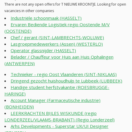
There are not any open offers for T NIEUWE KROONTJE. Looking for open
vacancies in other companies
Industriële schoonmaak (HASSELT)
Ervaren Bediende Logistiek regio Oostende M/V
(OOSTENDE)
Chef / gerant (SINT-LAMBRECHTS-WOLUWE)
Lasgroepmedewerkers (Assen) (WESTERLO)
Operator glassnijder (HASSELT)
Belader / Chauffeur voor Huis aan Huis Ophalingen
(ANTWERPEN)
Technieker - regio Oost Vlaanderen (SINT-NIKLAAS)
Dringend gezocht huishoudhulp te Lubbeek (LUBBEEK)
Handige student herfstvakantie (ROESBRUGGE-
HARINGE)
Account Manager (Farmaceutische industrie)
(BONHEIDEN)
LEERKRACHTEN BIJLES WISKUNDE (regio
LONDERZEEL/VLAAMS-BRABANT) (Regio Londerzeel)
Arhs Developments - Superstar UX/UI Designer