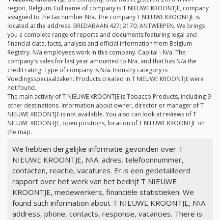
region, Belgium. Full name of company is T NIEUWE KROONTJE, company
assigned to the tax number
N/a
. The company T NIEUWE KROONTJE is
located at the address: BREDABAAN 427; 2170; ANTWERPEN. We brings
you a complete range of reports and documents featuring legal and
financial data, facts, analysis and official information from Belgium
Registry.
N/a
employees work in this company. Capital -
N/a
. The
company's sales for last year amounted to
N/a
, and that has
N/a
the
credit rating. Type of company is
N/a
. Industry category is
Voedingsspeciaalzaken. Products created in T NIEUWE KROONTJE were
not found.
The main activity of T NIEUWE KROONTJE is Tobacco Products, including 9
other destinations. Information about owner, director or manager of T
NIEUWE KROONTJE is not available. You also can look at reviews of T
NIEUWE KROONTJE, open positions, location of T NIEUWE KROONTJE on
the map.
We hebben dergelijke informatie gevonden over T
NIEUWE KROONTJE, N\A: adres, telefoonnummer,
contacten, reactie, vacatures. Er is een gedetailleerd
rapport over het werk van het bedrijf T NIEUWE
KROONTJE, medewerkers, financiële statistieken. We
found such information about T NIEUWE KROONTJE, N\A:
address, phone, contacts, response, vacancies. There is