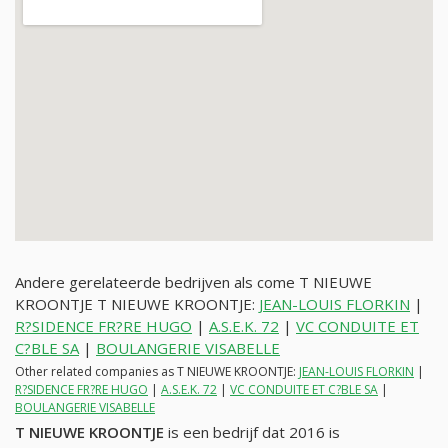
Andere gerelateerde bedrijven als come T NIEUWE
KROONTJE T NIEUWE KROONTJE:
JEAN-LOUIS FLORKIN
|
R?SIDENCE FR?RE HUGO
|
A.S.E.K. 72
|
VC CONDUITE ET
C?BLE SA
|
BOULANGERIE VISABELLE
Other related companies as T NIEUWE KROONTJE:
JEAN-LOUIS FLORKIN
|
R?SIDENCE FR?RE HUGO
|
A.S.E.K. 72
|
VC CONDUITE ET C?BLE SA
|
BOULANGERIE VISABELLE
T NIEUWE KROONTJE
is een bedrijf dat 2016 is