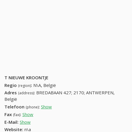
T NIEUWE KROONTJE
Regio
:
N\A, België
(region)
Adres
:
BREDABAAN 427; 2170; ANTWERPEN,
(address)
België
Telefoon
:
Show
36453829 (+32-36453829)
(phone)
Fax
:
Show
+32 (86) 398-40-66
(fax)
E-Mail:
Show
Website:
n\a