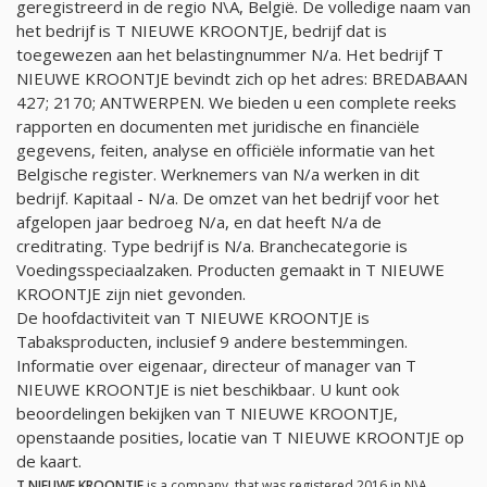
geregistreerd in de regio N\A, België. De volledige naam van
het bedrijf is T NIEUWE KROONTJE, bedrijf dat is
toegewezen aan het belastingnummer
N/a
. Het bedrijf T
NIEUWE KROONTJE bevindt zich op het adres: BREDABAAN
427; 2170; ANTWERPEN. We bieden u een complete reeks
rapporten en documenten met juridische en financiële
gegevens, feiten, analyse en officiële informatie van het
Belgische register. Werknemers van
N/a
werken in dit
bedrijf. Kapitaal -
N/a
. De omzet van het bedrijf voor het
afgelopen jaar bedroeg
N/a
, en dat heeft
N/a
de
creditrating. Type bedrijf is
N/a
. Branchecategorie is
Voedingsspeciaalzaken. Producten gemaakt in T NIEUWE
KROONTJE zijn niet gevonden.
De hoofdactiviteit van T NIEUWE KROONTJE is
Tabaksproducten, inclusief 9 andere bestemmingen.
Informatie over eigenaar, directeur of manager van T
NIEUWE KROONTJE is niet beschikbaar. U kunt ook
beoordelingen bekijken van T NIEUWE KROONTJE,
openstaande posities, locatie van T NIEUWE KROONTJE op
de kaart.
T NIEUWE KROONTJE
is a company, that was registered 2016 in N\A