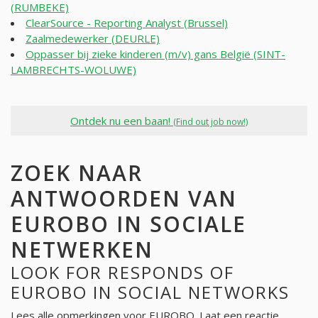
(RUMBEKE)
ClearSource - Reporting Analyst (Brussel)
Zaalmedewerker (DEURLE)
Oppasser bij zieke kinderen (m/v) gans België (SINT-
LAMBRECHTS-WOLUWE)
Ontdek nu een baan!
(Find out job now!)
ZOEK NAAR
ANTWOORDEN VAN
EUROBO IN SOCIALE
NETWERKEN
LOOK FOR RESPONDS OF
EUROBO IN SOCIAL NETWORKS
Lees alle opmerkingen voor
EUROBO
. Laat een reactie