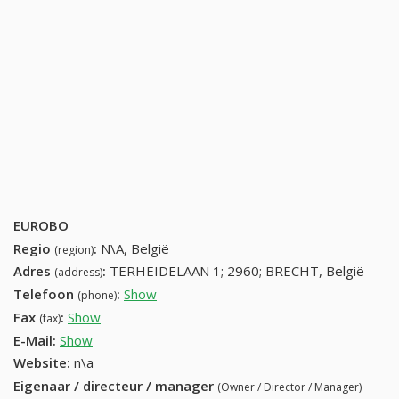
EUROBO
Regio
:
N\A, België
(region)
Adres
:
TERHEIDELAAN 1; 2960; BRECHT, België
(address)
Telefoon
:
Show
36360867 (+32-36360867)
(phone)
Fax
:
Show
+32 (55) 721-48-65
(fax)
E-Mail:
Show
Website:
n\a
Eigenaar / directeur / manager
(Owner / Director / Manager)