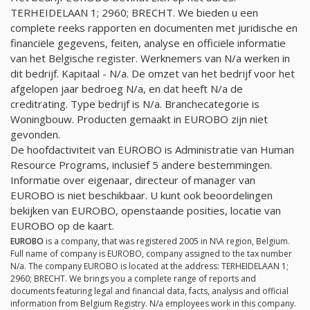
TERHEIDELAAN 1; 2960; BRECHT. We bieden u een
complete reeks rapporten en documenten met juridische en
financiële gegevens, feiten, analyse en officiële informatie
van het Belgische register. Werknemers van
N/a
werken in
dit bedrijf. Kapitaal -
N/a
. De omzet van het bedrijf voor het
afgelopen jaar bedroeg
N/a
, en dat heeft
N/a
de
creditrating. Type bedrijf is
N/a
. Branchecategorie is
Woningbouw. Producten gemaakt in EUROBO zijn niet
gevonden.
De hoofdactiviteit van EUROBO is Administratie van Human
Resource Programs, inclusief 5 andere bestemmingen.
Informatie over eigenaar, directeur of manager van
EUROBO is niet beschikbaar. U kunt ook beoordelingen
bekijken van EUROBO, openstaande posities, locatie van
EUROBO op de kaart.
EUROBO
is a company, that was registered 2005 in N\A region, Belgium.
Full name of company is EUROBO, company assigned to the tax number
N/a
. The company EUROBO is located at the address: TERHEIDELAAN 1;
2960; BRECHT. We brings you a complete range of reports and
documents featuring legal and financial data, facts, analysis and official
information from Belgium Registry.
N/a
employees work in this company.