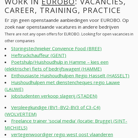
WORK IN
EUROBO
: VACANCIES,
CAREER, TRAINING, PRACTICE
Er zijn geen openstaande aanbiedingen voor EUROBO. Op
zoek naar openstaande vacatures in andere bedrijven
There are not any open offers for EUROBO. Looking for open vacancies in
other companies
Storingstechnieker Convience Food (BREE)
Heftruckchauffeur (GENT)
Poetshulp/Huishoudhulp in Hamme – kies een
(elektrische) fiets of bedrijfswagen! (HAMME)
Enthousiaste Huishoudhulpen Regio Hasselt (HASSELT)
Huishoudhulpen met dienstencheques regio Lauwe
(LAUWE)
Jobstudenten verkoop slagerij (STADEN)
Verpleegkundige (BV1-BV2-BV3 of C3-C4)
(WOLVERTEM)
Freelance trainer 'social media' (locatie: Brugge) (SINT-
MICHIELS)
vertegenwoordiger regio west oost vlaanderen