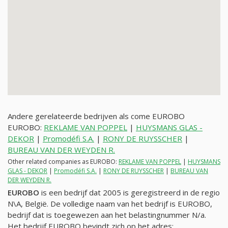
Andere gerelateerde bedrijven als come EUROBO
EUROBO:
REKLAME VAN POPPEL
|
HUYSMANS GLAS -
DEKOR
|
Promodéfi S.A.
|
RONY DE RUYSSCHER
|
BUREAU VAN DER WEYDEN R.
Other related companies as EUROBO:
REKLAME VAN POPPEL
|
HUYSMANS
GLAS - DEKOR
|
Promodéfi S.A.
|
RONY DE RUYSSCHER
|
BUREAU VAN
DER WEYDEN R.
EUROBO
is een bedrijf dat 2005 is geregistreerd in de regio
N\A, België. De volledige naam van het bedrijf is EUROBO,
bedrijf dat is toegewezen aan het belastingnummer
N/a
.
Het bedrijf EUROBO bevindt zich op het adres: