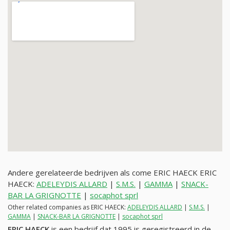
Andere gerelateerde bedrijven als come ERIC HAECK ERIC
HAECK:
ADELEYDIS ALLARD
|
S.M.S.
|
GAMMA
|
SNACK-
BAR LA GRIGNOTTE
|
socaphot sprl
Other related companies as ERIC HAECK:
ADELEYDIS ALLARD
|
S.M.S.
|
GAMMA
|
SNACK-BAR LA GRIGNOTTE
|
socaphot sprl
ERIC HAECK
is een bedrijf dat 1995 is geregistreerd in de