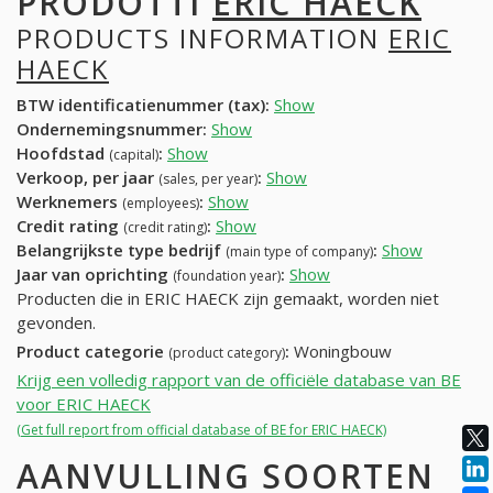
PRODOTTI
ERIC HAECK
PRODUCTS INFORMATION
ERIC
HAECK
BTW identificatienummer (tax):
Show
Ondernemingsnummer:
Show
Hoofdstad
:
Show
(capital)
Verkoop, per jaar
:
Show
(sales, per year)
Werknemers
:
Show
(employees)
Credit rating
:
Show
(credit rating)
Belangrijkste type bedrijf
:
Show
(main type of company)
Jaar van oprichting
:
Show
(foundation year)
Producten die in ERIC HAECK zijn gemaakt, worden niet
gevonden.
Product categorie
:
Woningbouw
(product category)
Krijg een volledig rapport van de officiële database van BE
voor ERIC HAECK
(Get full report from official database of BE for ERIC HAECK)
AANVULLING SOORTEN