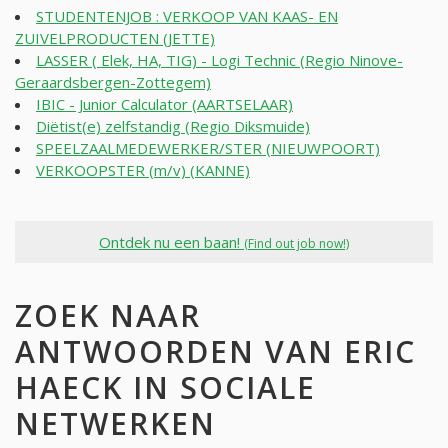
STUDENTENJOB : VERKOOP VAN KAAS- EN
ZUIVELPRODUCTEN (JETTE)
LASSER ( Elek, HA, TIG) - Logi Technic (Regio Ninove-
Geraardsbergen-Zottegem)
IBIC - Junior Calculator (AARTSELAAR)
Diëtist(e) zelfstandig (Regio Diksmuide)
SPEELZAALMEDEWERKER/STER (NIEUWPOORT)
VERKOOPSTER (m/v) (KANNE)
Ontdek nu een baan!
(Find out job now!)
ZOEK NAAR
ANTWOORDEN VAN ERIC
HAECK IN SOCIALE
NETWERKEN