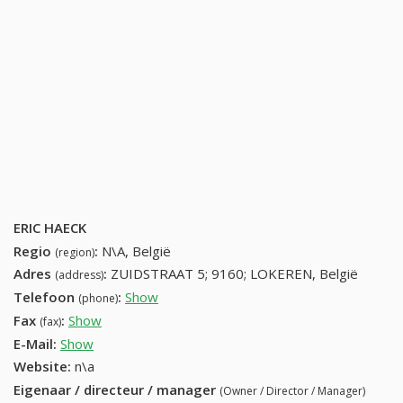
ERIC HAECK
Regio
:
N\A, België
(region)
Adres
:
ZUIDSTRAAT 5; 9160; LOKEREN, België
(address)
Telefoon
:
Show
93466049 (+32-93466049)
(phone)
Fax
:
Show
+32 (81) 541-22-47
(fax)
E-Mail:
Show
Website:
n\a
Eigenaar / directeur / manager
(Owner / Director / Manager)