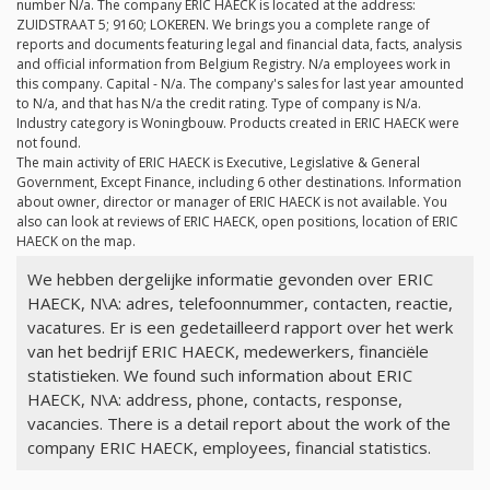
number
N/a
. The company ERIC HAECK is located at the address:
ZUIDSTRAAT 5; 9160; LOKEREN. We brings you a complete range of
reports and documents featuring legal and financial data, facts, analysis
and official information from Belgium Registry.
N/a
employees work in
this company. Capital -
N/a
. The company's sales for last year amounted
to
N/a
, and that has
N/a
the credit rating. Type of company is
N/a
.
Industry category is Woningbouw. Products created in ERIC HAECK were
not found.
The main activity of ERIC HAECK is Executive, Legislative & General
Government, Except Finance, including 6 other destinations. Information
about owner, director or manager of ERIC HAECK is not available. You
also can look at reviews of ERIC HAECK, open positions, location of ERIC
HAECK on the map.
We hebben dergelijke informatie gevonden over ERIC
HAECK, N\A: adres, telefoonnummer, contacten, reactie,
vacatures. Er is een gedetailleerd rapport over het werk
van het bedrijf ERIC HAECK, medewerkers, financiële
statistieken. We found such information about ERIC
HAECK, N\A: address, phone, contacts, response,
vacancies. There is a detail report about the work of the
company ERIC HAECK, employees, financial statistics.