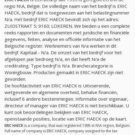
regio N\A, België. De volledige naam van het bedrijf is ERIC
HAECK, bedrijf dat is toegewezen aan het belastingnummer
N/a
. Het bedrijf ERIC HAECK bevindt zich op het adres:
ZUIDSTRAAT 5; 9160; LOKEREN. We bieden u een complete
reeks rapporten en documenten met juridische en financiële
gegevens, feiten, analyse en officiële informatie van het
Belgische register. Werknemers van
N/a
werken in dit
bedrijf. Kapitaal -
N/a
. De omzet van het bedrijf voor het
afgelopen jaar bedroeg
N/a
, en dat heeft
N/a
de
creditrating. Type bedrijf is
N/a
. Branchecategorie is
Woningbouw. Producten gemaakt in ERIC HAECK zijn niet
gevonden.
De hoofdactiviteit van ERIC HAECK is Uitvoerende,
wetgevende en algemene overheid, behalve financiën,
inclusief 6 andere bestemmingen. Informatie over eigenaar,
directeur of manager van ERIC HAECK is niet beschikbaar. U
kunt ook beoordelingen bekijken van ERIC HAECK,
openstaande posities, locatie van ERIC HAECK op de kaart.
ERIC HAECK
is a company, that was registered 1995 in N\A region, Belgium.
Full name of company is ERIC HAECK, company assigned to the tax