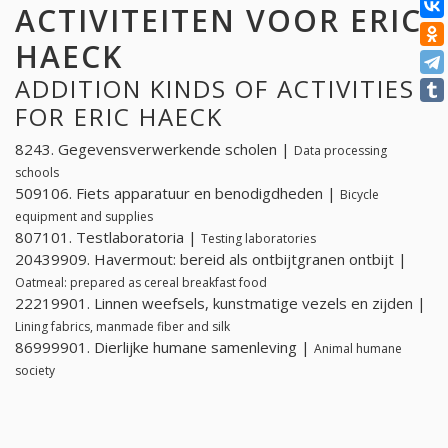
ACTIVITEITEN VOOR ERIC
HAECK
ADDITION KINDS OF ACTIVITIES
FOR ERIC HAECK
8243. Gegevensverwerkende scholen |
Data processing
schools
509106. Fiets apparatuur en benodigdheden |
Bicycle
equipment and supplies
807101. Testlaboratoria |
Testing laboratories
20439909. Havermout: bereid als ontbijtgranen ontbijt |
Oatmeal: prepared as cereal breakfast food
22219901. Linnen weefsels, kunstmatige vezels en zijden |
Lining fabrics, manmade fiber and silk
86999901. Dierlijke humane samenleving |
Animal humane
society