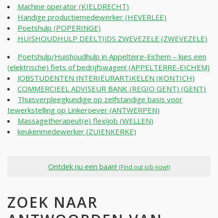
Machine operator (KIELDRECHT)
Handige productiemedewerker (HEVERLEE)
Poetshulp (POPERINGE)
HUISHOUDHULP DEELTIJDS ZWEVEZELE (ZWEVEZELE)
Poetshulp/Huishoudhulp in Appelteire-Eichem – kies een
(elektrische) fiets of bedrijfswagen! (APPELTERRE-EICHEM)
JOBSTUDENTEN INTERIEURARTIKELEN (KONTICH)
COMMERCIEEL ADVISEUR BANK (REGIO GENT) (GENT)
Thuisverpleegkundige op zelfstandige basis voor
tewerkstelling op Linkeroever (ANTWERPEN)
Massagetherapeut(e) flexijob (WELLEN)
keukenmedewerker (ZUIENKERKE)
Ontdek nu een baan!
(Find out job now!)
ZOEK NAAR