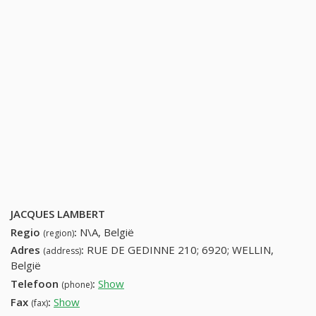
JACQUES LAMBERT
Regio
:
N\A, België
(region)
Adres
:
RUE DE GEDINNE 210; 6920; WELLIN,
(address)
België
Telefoon
:
Show
84389295 (+32-84389295)
(phone)
Fax
:
Show
+32 (60) 899-11-16
(fax)