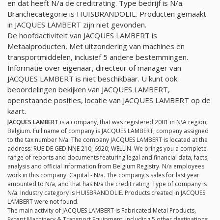
en dat heeft
N/a
de creditrating. Type bedrijf is
N/a
.
Branchecategorie is HUISBRANDOLIE. Producten gemaakt
in JACQUES LAMBERT zijn niet gevonden.
De hoofdactiviteit van JACQUES LAMBERT is
Metaalproducten, Met uitzondering van machines en
transportmiddelen, inclusief 5 andere bestemmingen.
Informatie over eigenaar, directeur of manager van
JACQUES LAMBERT is niet beschikbaar. U kunt ook
beoordelingen bekijken van JACQUES LAMBERT,
openstaande posities, locatie van JACQUES LAMBERT op de
kaart.
JACQUES LAMBERT
is a company, that was registered 2001 in N\A region,
Belgium. Full name of company is JACQUES LAMBERT, company assigned
to the tax number
N/a
. The company JACQUES LAMBERT is located at the
address: RUE DE GEDINNE 210; 6920; WELLIN. We brings you a complete
range of reports and documents featuring legal and financial data, facts,
analysis and official information from Belgium Registry.
N/a
employees
work in this company. Capital -
N/a
. The company's sales for last year
amounted to
N/a
, and that has
N/a
the credit rating. Type of company is
N/a
. Industry category is HUISBRANDOLIE. Products created in JACQUES
LAMBERT were not found.
The main activity of JACQUES LAMBERT is Fabricated Metal Products,
Except Machinery & Transport Equipment, including 5 other destinations.