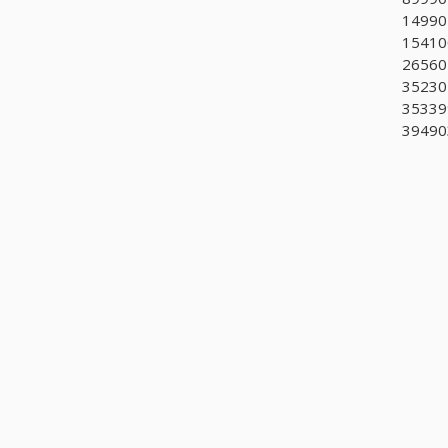
149901
154100
265601
352304
35339
394903