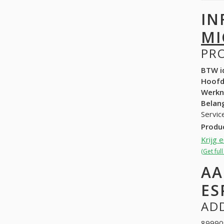
IN
MI
PR
BTW id
Hoof
Werk
Belang
Servic
Produ
Krijg 
(Get ful
AA
ES
ADD
899909