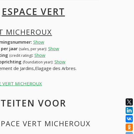
I
ESPACE VERT
RT MICHEROUX
mingsnummer:
Show
 per jaar
:
Show
(sales, per year)
ating
:
Show
(credit rating)
 oprichting
:
Show
(foundation year)
ement de Jardins,Elagage des Arbres.
PACE VERT MICHEROUX
ITEITEN VOOR
ESPACE VERT MICHEROUX