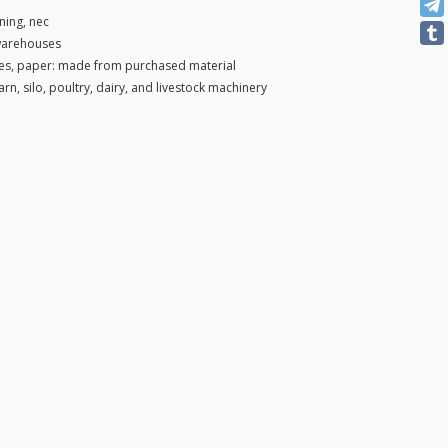
ning, nec
 warehouses
es, paper: made from purchased material
arn, silo, poultry, dairy, and livestock machinery