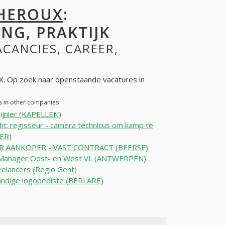
CHEROUX
:
NG, PRAKTIJK
ACANCIES, CAREER,
 Op zoek naar openstaande vacatures in
s in other companies
ijnier (KAPELLEN)
t: regisseur - camera technicus om kamp te
IER)
R AANKOPER - VAST CONTRACT (BEERSE)
 Manager Oost- en West VL (ANTWERPEN)
elancers (Regio Gent)
andige logopediste (BERLARE)