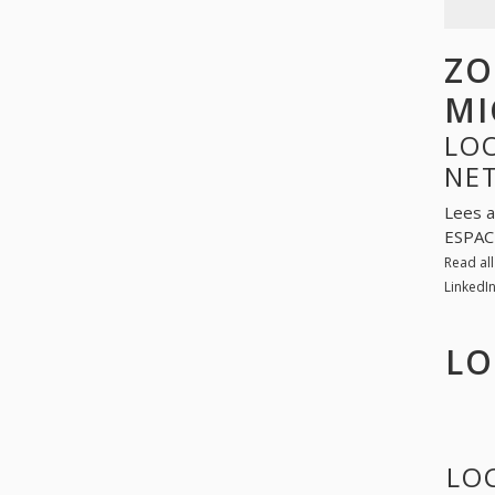
ZO
MI
LOO
NE
Lees a
ESPAC
Read al
LinkedI
LO
LO