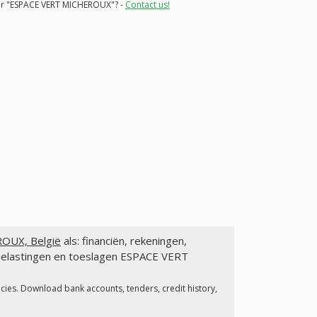
 for "ESPACE VERT MICHEROUX"? -
Contact us!
OUX, België
als: financiën, rekeningen,
 belastingen en toeslagen ESPACE VERT
ncies. Download bank accounts, tenders, credit history,