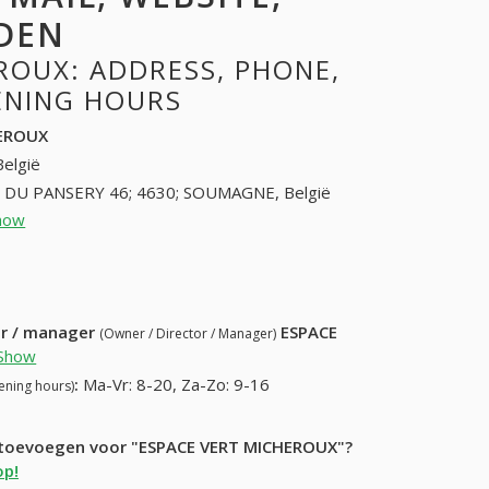
DEN
ROUX: ADDRESS, PHONE,
PENING HOURS
HEROUX
België
 DU PANSERY 46; 4630; SOUMAGNE, België
how
43583257 (+32-43583257)
68) 711-63-28
ur / manager
ESPACE
(Owner / Director / Manager)
Show
:
Ma-Vr: 8-20, Za-Zo: 9-16
ening hours)
ie toevoegen voor "ESPACE VERT MICHEROUX"?
op!