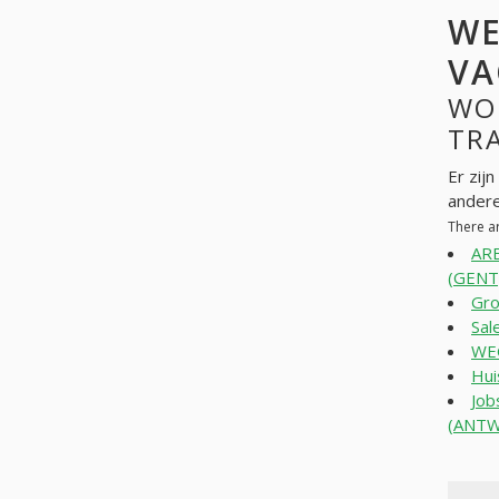
WE
VA
WO
TRA
Er zij
andere
There a
ARB
(GENT
Gr
Sal
WE
Hui
Job
(ANT