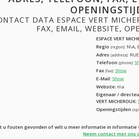
OPENINGSTIJ
ONTACT DATA ESPACE VERT MICHE
FAX, EMAIL, WEBSITE, O
ESPACE VERT MIC
Regio
:
N\A, 
(region)
Adres
:
RUE
(address)
Telefoon
:
S
(phone)
Fax
:
Show
+32 (
(fax)
E-Mail:
Show
Website:
n\a
Eigenaar / directe
VERT MICHEROUX
:
Openingstijden
(op
t u fouten gevonden of wilt u meer informatie in informat
Neem contact met ons 