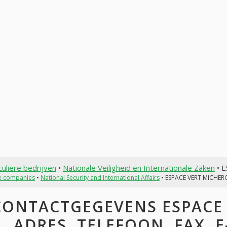
culiere bedrijven
•
Nationale Veiligheid en Internationale Zaken
• 
te companies
•
National Security and International Affairs
• ESPACE VERT MICHE
CONTACTGEGEVENS ESPACE 
ADRES, TELEFOON, FAX, E