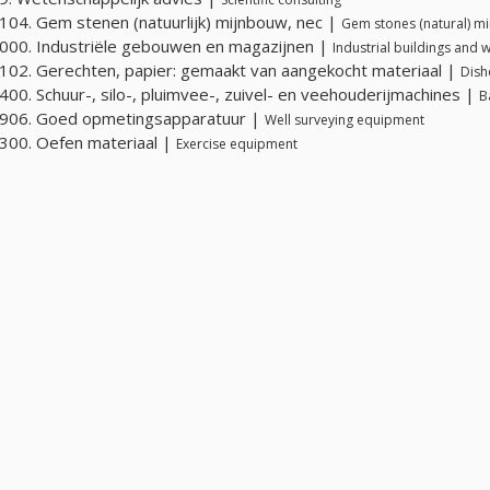
04. Gem stenen (natuurlijk) mijnbouw, nec |
Gem stones (natural) mi
00. Industriële gebouwen en magazijnen |
Industrial buildings and
02. Gerechten, papier: gemaakt van aangekocht materiaal |
Dish
00. Schuur-, silo-, pluimvee-, zuivel- en veehouderijmachines |
B
906. Goed opmetingsapparatuur |
Well surveying equipment
00. Oefen materiaal |
Exercise equipment