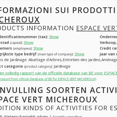
FORMAZIONI SUI PRODOTT
CHEROUX
ODUCTS INFORMATION
ESPACE VE
entificatienummer (tax):
Show
Onderne
dstad
:
Show
Verkoop,
(capital)
nemers
:
Show
Credit r
(employees)
rijkste type bedrijf
:
Show
Jaar van
(main type of company)
es de Jardinage: Abattage d'Arbres,Entretien des Jardins,Aménag
ct categorie
:
Jardinage
(product category)
een volledig rapport van de officiële database van BE voor ES
l report from official database of BE for ESPACE VERT MICHEROUX)
NVULLING SOORTEN ACTIV
PACE VERT MICHEROUX
ITION KINDS OF ACTIVITIES FOR 
. Wetenschappelijk advies |
Scientific consulting