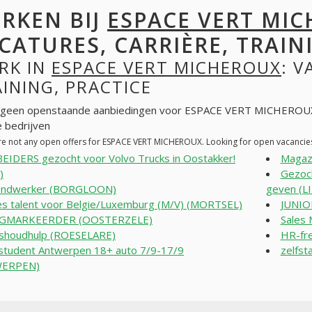
RKEN BIJ
ESPACE VERT MI
CATURES, CARRIÈRE, TRAINI
RK IN
ESPACE VERT MICHEROUX
: V
INING, PRACTICE
n geen openstaande aanbiedingen voor ESPACE VERT MICHEROUX.
 bedrijven
re not any open offers for ESPACE VERT MICHEROUX. Looking for open vacancie
EIDERS gezocht voor Volvo Trucks in Oostakker!
Magaz
)
Gezoch
ondwerker (BORGLOON)
geven (L
es talent voor Belgie/Luxemburg (M/V) (MORTSEL)
JUNIO
GMARKEERDER (OOSTERZELE)
Sales
shoudhulp (ROESELARE)
HR-fre
student Antwerpen 18+ auto 7/9-17/9
zelfst
WERPEN)