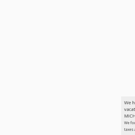
We h
vaca
MICH
We fo
taxes 