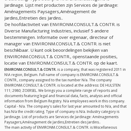
Jardinage. Lijst met producten zijn Services de Jardinage:
Aménagements Paysagers,Aménagement de
Jardins,Entretien des Jardins..
De hoofdactiviteit van ENVIRONM.CONSULT.& CONTR. is
Diverse Manufacturing Industries, inclusief 5 andere
bestemmingen. Informatie over eigenaar, directeur of
manager van ENVIRONM.CONSULT.& CONTR. is niet
beschikbaar. U kunt ook beoordelingen bekijken van
ENVIRONM.CONSULT.& CONTR., openstaande posities,
locatie van ENVIRONM.CONSULT.& CONTR. op de kaart.
ENVIRONM.CONSULT.& CONTR.
is a company, that was registered 2011 in
N\A region, Belgium. Full name of company is ENVIRONM.CONSULT.&
CONTR., company assigned to the tax number
N/a
. The company
ENVIRONM.CONSULT.& CONTR. is located at the address: DE HULSTEN
111; 2980; ZOERSEL. We brings you a complete range of reports and
documents featuring legal and financial data, facts, analysis and official
information from Belgium Registry.
N/a
employees work in this company.
Capital -
N/a
. The company's sales for last year amounted to
N/a
, and that
has
N/a
the credit rating. Type of company is
N/a
. Industry category is
Jardinage. List of products are Services de Jardinage: Aménagements
Paysagers,Aménagement de Jardins,Entretien des Jardins..
The main activity of ENVIRONM.CONSULT.& CONTR. is Miscellaneous