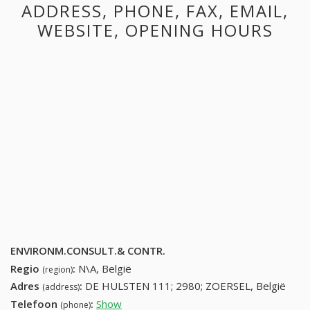
ADDRESS, PHONE, FAX, EMAIL,
WEBSITE, OPENING HOURS
ENVIRONM.CONSULT.& CONTR.
Regio
:
N\A, België
(region)
Adres
:
DE HULSTEN 111; 2980; ZOERSEL, België
(address)
Telefoon
:
Show
33122444 (+32-33122444)
(phone)