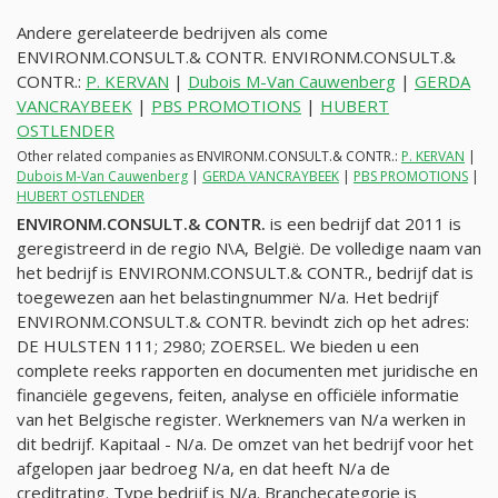
Andere gerelateerde bedrijven als come
ENVIRONM.CONSULT.& CONTR. ENVIRONM.CONSULT.&
CONTR.:
P. KERVAN
|
Dubois M-Van Cauwenberg
|
GERDA
VANCRAYBEEK
|
PBS PROMOTIONS
|
HUBERT
OSTLENDER
Other related companies as ENVIRONM.CONSULT.& CONTR.:
P. KERVAN
|
Dubois M-Van Cauwenberg
|
GERDA VANCRAYBEEK
|
PBS PROMOTIONS
|
HUBERT OSTLENDER
ENVIRONM.CONSULT.& CONTR.
is een bedrijf dat 2011 is
geregistreerd in de regio N\A, België. De volledige naam van
het bedrijf is ENVIRONM.CONSULT.& CONTR., bedrijf dat is
toegewezen aan het belastingnummer
N/a
. Het bedrijf
ENVIRONM.CONSULT.& CONTR. bevindt zich op het adres:
DE HULSTEN 111; 2980; ZOERSEL. We bieden u een
complete reeks rapporten en documenten met juridische en
financiële gegevens, feiten, analyse en officiële informatie
van het Belgische register. Werknemers van
N/a
werken in
dit bedrijf. Kapitaal -
N/a
. De omzet van het bedrijf voor het
afgelopen jaar bedroeg
N/a
, en dat heeft
N/a
de
creditrating. Type bedrijf is
N/a
. Branchecategorie is