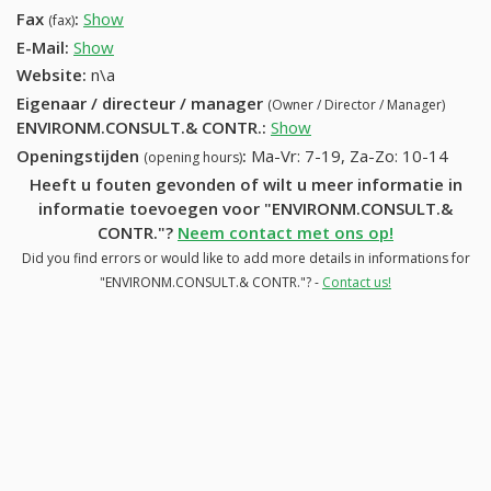
Fax
:
Show
+32 (61) 321-57-79
(fax)
E-Mail:
Show
Website:
n\a
Eigenaar / directeur / manager
(Owner / Director / Manager)
ENVIRONM.CONSULT.& CONTR.
:
Show
Openingstijden
:
Ma-Vr: 7-19, Za-Zo: 10-14
(opening hours)
Heeft u fouten gevonden of wilt u meer informatie in
informatie toevoegen voor "ENVIRONM.CONSULT.&
CONTR."?
Neem contact met ons op!
Did you find errors or would like to add more details in informations for
"ENVIRONM.CONSULT.& CONTR."? -
Contact us!