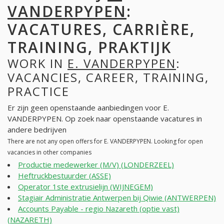
VANDERPYPEN
:
VACATURES, CARRIÈRE,
TRAINING, PRAKTIJK
WORK IN
E. VANDERPYPEN
:
VACANCIES, CAREER, TRAINING,
PRACTICE
Er zijn geen openstaande aanbiedingen voor E.
VANDERPYPEN. Op zoek naar openstaande vacatures in
andere bedrijven
There are not any open offers for E. VANDERPYPEN. Looking for open
vacancies in other companies
Productie medewerker (M/V) (LONDERZEEL)
Heftruckbestuurder (ASSE)
Operator 1ste extrusielijn (WIJNEGEM)
Stagiair Administratie Antwerpen bij Qiwie (ANTWERPEN)
Accounts Payable - regio Nazareth (optie vast)
(NAZARETH)