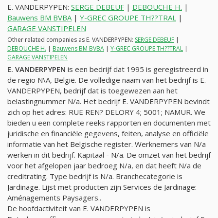
E. VANDERPYPEN:
SERGE DEBEUF
|
DEBOUCHE H.
|
Bauwens BM BVBA
|
Y-GREC GROUPE TH??TRAL
|
GARAGE VANSTIPELEN
Other related companies as E. VANDERPYPEN:
SERGE DEBEUF
|
DEBOUCHE H.
|
Bauwens BM BVBA
|
Y-GREC GROUPE TH??TRAL
|
GARAGE VANSTIPELEN
E. VANDERPYPEN
is een bedrijf dat 1995 is geregistreerd in
de regio N\A, België. De volledige naam van het bedrijf is E.
VANDERPYPEN, bedrijf dat is toegewezen aan het
belastingnummer
N/a
. Het bedrijf E. VANDERPYPEN bevindt
zich op het adres: RUE REN? DELORY 4; 5001; NAMUR. We
bieden u een complete reeks rapporten en documenten met
juridische en financiële gegevens, feiten, analyse en officiële
informatie van het Belgische register. Werknemers van
N/a
werken in dit bedrijf. Kapitaal -
N/a
. De omzet van het bedrijf
voor het afgelopen jaar bedroeg
N/a
, en dat heeft
N/a
de
creditrating. Type bedrijf is
N/a
. Branchecategorie is
Jardinage. Lijst met producten zijn Services de Jardinage:
Aménagements Paysagers..
De hoofdactiviteit van E. VANDERPYPEN is