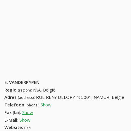
E. VANDERPYPEN
Regio
:
N\A, België
(region)
Adres
:
RUE REN? DELORY 4; 5001; NAMUR, België
(address)
Telefoon
:
Show
81743849 (+32-81743849)
(phone)
Fax
:
Show
+32 (2) 642-10-79
(fax)
E-Mail:
Show
Website:
n\a