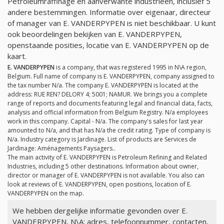
Petroleumraffinage en aanverwante industrieën, inclusief 5
andere bestemmingen. Informatie over eigenaar, directeur
of manager van E. VANDERPYPEN is niet beschikbaar. U kunt
ook beoordelingen bekijken van E. VANDERPYPEN,
openstaande posities, locatie van E. VANDERPYPEN op de
kaart.
E. VANDERPYPEN
is a company, that was registered 1995 in N\A region,
Belgium. Full name of company is E. VANDERPYPEN, company assigned to
the tax number
N/a
. The company E. VANDERPYPEN is located at the
address: RUE REN? DELORY 4; 5001; NAMUR. We brings you a complete
range of reports and documents featuring legal and financial data, facts,
analysis and official information from Belgium Registry.
N/a
employees
work in this company. Capital -
N/a
. The company's sales for last year
amounted to
N/a
, and that has
N/a
the credit rating. Type of company is
N/a
. Industry category is Jardinage. List of products are Services de
Jardinage: Aménagements Paysagers..
The main activity of E. VANDERPYPEN is Petroleum Refining and Related
Industries, including 5 other destinations. Information about owner,
director or manager of E. VANDERPYPEN is not available. You also can
look at reviews of E. VANDERPYPEN, open positions, location of E.
VANDERPYPEN on the map.
We hebben dergelijke informatie gevonden over E.
VANDERPYPEN, N\A: adres, telefoonnummer, contacten,