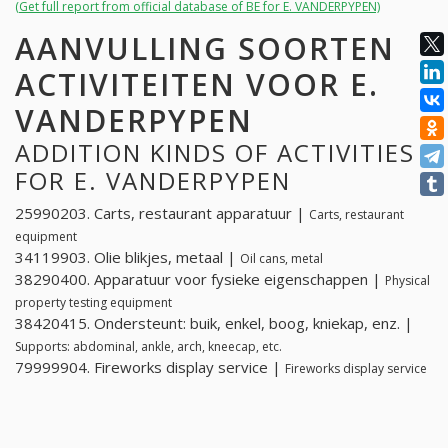
(Get full report from official database of BE for E. VANDERPYPEN)
AANVULLING SOORTEN
ACTIVITEITEN VOOR E.
VANDERPYPEN
ADDITION KINDS OF ACTIVITIES
FOR E. VANDERPYPEN
25990203. Carts, restaurant apparatuur |
Carts, restaurant
equipment
34119903. Olie blikjes, metaal |
Oil cans, metal
38290400. Apparatuur voor fysieke eigenschappen |
Physical
property testing equipment
38420415. Ondersteunt: buik, enkel, boog, kniekap, enz. |
Supports: abdominal, ankle, arch, kneecap, etc.
79999904. Fireworks display service |
Fireworks display service