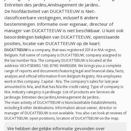
Entretien des Jardins,Aménagement de Jardins..
De hoofdactiviteit van DUCATTEEUW is Niet-
classificeerbare vestigingen, inclusief 8 andere
bestemmingen. Informatie over eigenaar, directeur of
manager van DUCATTEEUW is niet beschikbaar. U kunt ook
beoordelingen bekijken van DUCATTEEUW, openstaande
posities, locatie van DUCATTEEUW op de kaart.
DUCATTEEUW
is a company, that was registered 2014 in N\A region,
Belgium. Full name of company is DUCATTEEUW, company assigned to
the tax number
N/a
. The company DUCATTEEUW is located at the
address: VICHTSEWEG 160; 8790; WAREGEM. We brings you a complete
range of reports and documents featuring legal and financial data, facts,
analysis and official information from Belgium Registry.
N/a
employees
work in this company. Capital -
N/a
. The company's sales for last year
amounted to
N/a
, and that has
N/a
the credit rating. Type of company is
N/a
. Industry category is Jardinage. List of products are Services de
Jardinage: Entretien des Jardins,Aménagement de Jardins..
The main activity of DUCATTEEUW is Nonclassifiable Establishments,
including 8 other destinations. Information about owner, director or
manager of DUCATTEEUW is not available. You also can look at reviews of
DUCATTEEUW, open positions, location of DUCATTEEUW on the map.
We hebben dergelijke informatie gevonden over