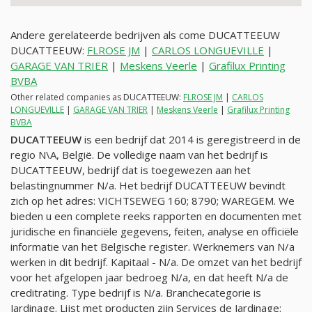
Andere gerelateerde bedrijven als come DUCATTEEUW
DUCATTEEUW:
FLROSE JM
|
CARLOS LONGUEVILLE
|
GARAGE VAN TRIER
|
Meskens Veerle
|
Grafilux Printing
BVBA
Other related companies as DUCATTEEUW:
FLROSE JM
|
CARLOS
LONGUEVILLE
|
GARAGE VAN TRIER
|
Meskens Veerle
|
Grafilux Printing
BVBA
DUCATTEEUW
is een bedrijf dat 2014 is geregistreerd in de
regio N\A, België. De volledige naam van het bedrijf is
DUCATTEEUW, bedrijf dat is toegewezen aan het
belastingnummer
N/a
. Het bedrijf DUCATTEEUW bevindt
zich op het adres: VICHTSEWEG 160; 8790; WAREGEM. We
bieden u een complete reeks rapporten en documenten met
juridische en financiële gegevens, feiten, analyse en officiële
informatie van het Belgische register. Werknemers van
N/a
werken in dit bedrijf. Kapitaal -
N/a
. De omzet van het bedrijf
voor het afgelopen jaar bedroeg
N/a
, en dat heeft
N/a
de
creditrating. Type bedrijf is
N/a
. Branchecategorie is
Jardinage. Lijst met producten zijn Services de Jardinage: