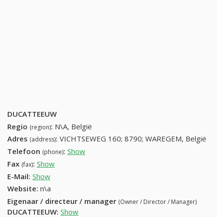
DUCATTEEUW
Regio
:
N\A, België
(region)
Adres
:
VICHTSEWEG 160; 8790; WAREGEM, België
(address)
Telefoon
:
Show
56777557 (+32-56777557)
(phone)
Fax
:
Show
+32 (71) 725-77-70
(fax)
E-Mail:
Show
Website:
n\a
Eigenaar / directeur / manager
(Owner / Director / Manager)
DUCATTEEUW
:
Show