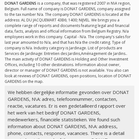
DONAT GARDENS
is a company, that was registered 2007 in N\A region,
Belgium. Full name of company is DONAT GARDENS, company assigned
to the tax number
N/a
. The company DONAT GARDENS is located at the
address: AL DU JACQUEMART 43B6; 1400; NIJVEL. We brings you a
complete range of reports and documents featuring legal and financial
data, facts, analysis and official information from Belgium Registry.
N/a
employees work in this company. Capital -
N/a
. The company's sales for
last year amounted to
N/a
, and that has
N/a
the credit rating. Type of
company is
N/a
. Industry category is Jardinage. List of products are
Services de Jardinage: Entretien des Jardins,Aménagement de Jardins..
The main activity of DONAT GARDENS is Holding and Other Investment
Offices, including 10 other destinations. Information about owner,
director or manager of DONAT GARDENS is not available. You also can
look at reviews of DONAT GARDENS, open positions, location of DONAT
GARDENS on the map.
We hebben dergelijke informatie gevonden over DONAT
GARDENS, N\A: adres, telefoonnummer, contacten,
reactie, vacatures. Er is een gedetailleerd rapport over
het werk van het bedrijf DONAT GARDENS,
medewerkers, financiële statistieken. We found such
information about DONAT GARDENS, N\A: address,
phone, contacts, response, vacancies. There is a detail