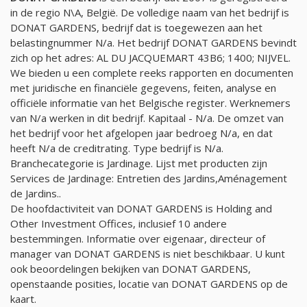
in de regio N\A, België. De volledige naam van het bedrijf is
DONAT GARDENS, bedrijf dat is toegewezen aan het
belastingnummer
N/a
. Het bedrijf DONAT GARDENS bevindt
zich op het adres: AL DU JACQUEMART 43B6; 1400; NIJVEL.
We bieden u een complete reeks rapporten en documenten
met juridische en financiële gegevens, feiten, analyse en
officiële informatie van het Belgische register. Werknemers
van
N/a
werken in dit bedrijf. Kapitaal -
N/a
. De omzet van
het bedrijf voor het afgelopen jaar bedroeg
N/a
, en dat
heeft
N/a
de creditrating. Type bedrijf is
N/a
.
Branchecategorie is Jardinage. Lijst met producten zijn
Services de Jardinage: Entretien des Jardins,Aménagement
de Jardins..
De hoofdactiviteit van DONAT GARDENS is Holding and
Other Investment Offices, inclusief 10 andere
bestemmingen. Informatie over eigenaar, directeur of
manager van DONAT GARDENS is niet beschikbaar. U kunt
ook beoordelingen bekijken van DONAT GARDENS,
openstaande posities, locatie van DONAT GARDENS op de
kaart.