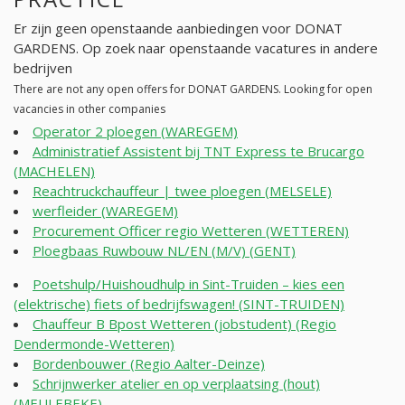
Er zijn geen openstaande aanbiedingen voor DONAT
GARDENS. Op zoek naar openstaande vacatures in andere
bedrijven
There are not any open offers for DONAT GARDENS. Looking for open
vacancies in other companies
Operator 2 ploegen (WAREGEM)
Administratief Assistent bij TNT Express te Brucargo
(MACHELEN)
Reachtruckchauffeur | twee ploegen (MELSELE)
werfleider (WAREGEM)
Procurement Officer regio Wetteren (WETTEREN)
Ploegbaas Ruwbouw NL/EN (M/V) (GENT)
Poetshulp/Huishoudhulp in Sint-Truiden – kies een
(elektrische) fiets of bedrijfswagen! (SINT-TRUIDEN)
Chauffeur B Bpost Wetteren (jobstudent) (Regio
Dendermonde-Wetteren)
Bordenbouwer (Regio Aalter-Deinze)
Schrijnwerker atelier en op verplaatsing (hout)
(MEULEBEKE)