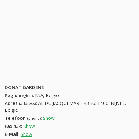
DONAT GARDENS
Regio
:
N\A, België
(region)
Adres
:
AL DU JACQUEMART 43B6; 1400; NIJVEL,
(address)
België
Telefoon
:
Show
67215734 (+32-67215734)
(phone)
Fax
:
Show
+32 (58) 720-13-48
(fax)
E-Mail:
Show