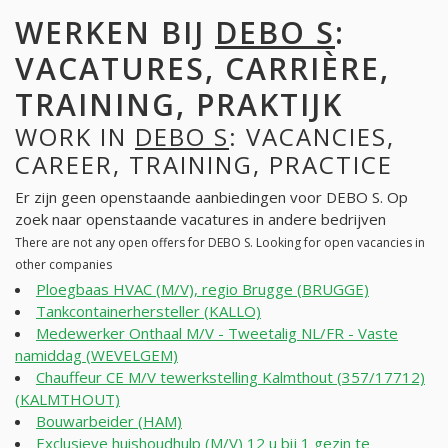
WERKEN BIJ
DEBO S
:
VACATURES, CARRIÈRE,
TRAINING, PRAKTIJK
WORK IN
DEBO S
: VACANCIES,
CAREER, TRAINING, PRACTICE
Er zijn geen openstaande aanbiedingen voor DEBO S. Op
zoek naar openstaande vacatures in andere bedrijven
There are not any open offers for DEBO S. Looking for open vacancies in
other companies
Ploegbaas HVAC (M/V), regio Brugge (BRUGGE)
Tankcontainerhersteller (KALLO)
Medewerker Onthaal M/V - Tweetalig NL/FR - Vaste
namiddag (WEVELGEM)
Chauffeur CE M/V tewerkstelling Kalmthout (357/17712)
(KALMTHOUT)
Bouwarbeider (HAM)
Exclusieve huishoudhulp (M/V) 12 u bij 1 gezin te