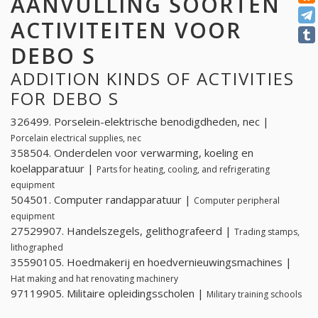
AANVULLING SOORTEN
ACTIVITEITEN VOOR
DEBO S
ADDITION KINDS OF ACTIVITIES
FOR DEBO S
326499. Porselein-elektrische benodigdheden, nec |
Porcelain electrical supplies, nec
358504. Onderdelen voor verwarming, koeling en
koelapparatuur |
Parts for heating, cooling, and refrigerating
equipment
504501. Computer randapparatuur |
Computer peripheral
equipment
27529907. Handelszegels, gelithografeerd |
Trading stamps,
lithographed
35590105. Hoedmakerij en hoedvernieuwingsmachines |
Hat making and hat renovating machinery
97119905. Militaire opleidingsscholen |
Military training schools