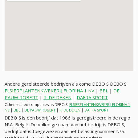
Andere gerelateerde bedrijven als come DEBO S DEBO S:
FLSIERPLANTENKWEKERIJ FLORINA 1 NV
|
BBL
|
DE
PAUW ROBERT
|
R. DE DEKEN
|
DAFRA SPORT
Other related companies as DEBO S:
FLSIERPLANTENKWEKERIJ FLORINA 1
NV
|
BBL
|
DE PAUW ROBERT
|
R. DE DEKEN
|
DAFRA SPORT
DEBO S
is een bedrijf dat 1986 is geregistreerd in de regio
N\A, België. De volledige naam van het bedrijf is DEBO S,
bedrijf dat is toegewezen aan het belastingnummer
N/a
.
Het bedrijf DEBO S bevindt zich op het adres: