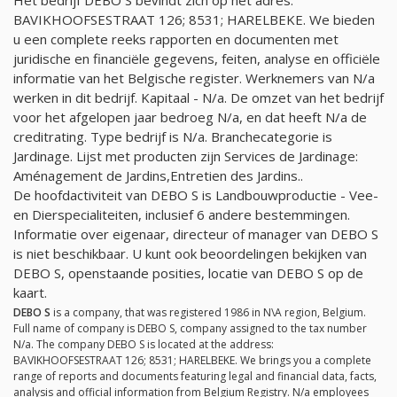
BAVIKHOOFSESTRAAT 126; 8531; HARELBEKE. We bieden
u een complete reeks rapporten en documenten met
juridische en financiële gegevens, feiten, analyse en officiële
informatie van het Belgische register. Werknemers van
N/a
werken in dit bedrijf. Kapitaal -
N/a
. De omzet van het bedrijf
voor het afgelopen jaar bedroeg
N/a
, en dat heeft
N/a
de
creditrating. Type bedrijf is
N/a
. Branchecategorie is
Jardinage. Lijst met producten zijn Services de Jardinage:
Aménagement de Jardins,Entretien des Jardins..
De hoofdactiviteit van DEBO S is Landbouwproductie - Vee-
en Dierspecialiteiten, inclusief 6 andere bestemmingen.
Informatie over eigenaar, directeur of manager van DEBO S
is niet beschikbaar. U kunt ook beoordelingen bekijken van
DEBO S, openstaande posities, locatie van DEBO S op de
kaart.
DEBO S
is a company, that was registered 1986 in N\A region, Belgium.
Full name of company is DEBO S, company assigned to the tax number
N/a
. The company DEBO S is located at the address:
BAVIKHOOFSESTRAAT 126; 8531; HARELBEKE. We brings you a complete
range of reports and documents featuring legal and financial data, facts,
analysis and official information from Belgium Registry.
N/a
employees