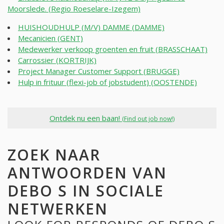
Moorslede. (Regio Roeselare-Izegem)
HUISHOUDHULP (M/V) DAMME (DAMME)
Mecanicien (GENT)
Medewerker verkoop groenten en fruit (BRASSCHAAT)
Carrossier (KORTRIJK)
Project Manager Customer Support (BRUGGE)
Hulp in frituur (flexi-job of jobstudent) (OOSTENDE)
Ontdek nu een baan!
(Find out job now!)
ZOEK NAAR
ANTWOORDEN VAN
DEBO S IN SOCIALE
NETWERKEN