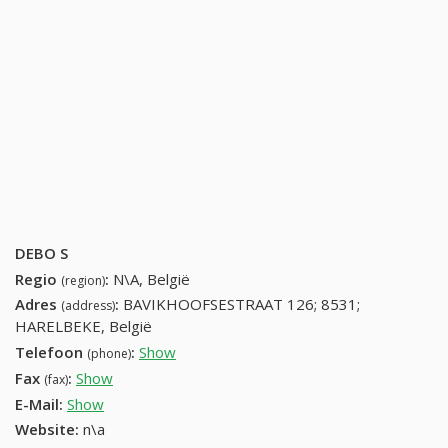
DEBO S
Regio
:
N\A, België
(region)
Adres
:
BAVIKHOOFSESTRAAT 126; 8531;
(address)
HARELBEKE, België
Telefoon
:
Show
56713320 (+32-56713320)
(phone)
Fax
:
Show
+32 (55) 312-57-80
(fax)
E-Mail:
Show
Website:
n\a