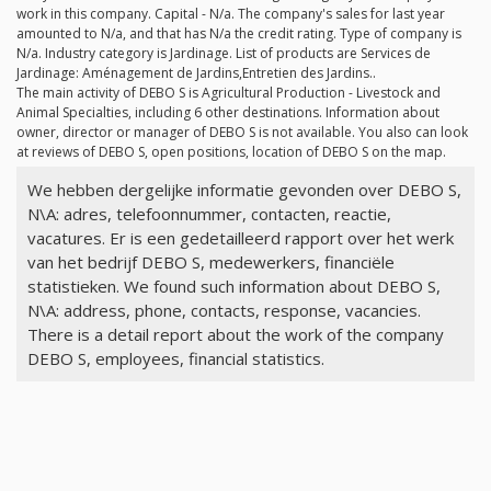
work in this company. Capital -
N/a
. The company's sales for last year
amounted to
N/a
, and that has
N/a
the credit rating. Type of company is
N/a
. Industry category is Jardinage. List of products are Services de
Jardinage: Aménagement de Jardins,Entretien des Jardins..
The main activity of DEBO S is Agricultural Production - Livestock and
Animal Specialties, including 6 other destinations. Information about
owner, director or manager of DEBO S is not available. You also can look
at reviews of DEBO S, open positions, location of DEBO S on the map.
We hebben dergelijke informatie gevonden over DEBO S,
N\A: adres, telefoonnummer, contacten, reactie,
vacatures. Er is een gedetailleerd rapport over het werk
van het bedrijf DEBO S, medewerkers, financiële
statistieken. We found such information about DEBO S,
N\A: address, phone, contacts, response, vacancies.
There is a detail report about the work of the company
DEBO S, employees, financial statistics.