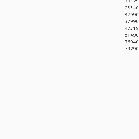
783299
28340
37990
37990
473199
514909
76940
792901