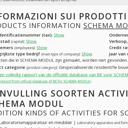
FORMAZIONI SUI PRODOTT
ODUCTS INFORMATION
SCHEMA M
entificatienummer (tax):
Show
Onderne
dstad
:
Show
Verkoop,
(capital)
nemers
:
Show
Credit r
(employees)
rijkste type bedrijf
:
Show
Jaar van
(main type of company)
ten die in SCHEMA MODUL zijn gemaakt, worden niet gevonden.
ct categorie
:
Gespecialiseerde residenti?le bo
(product category)
een volledig rapport van de officiële database van BE voor SC
ll report from official database of BE for SCHEMA MODUL)
NVULLING SOORTEN ACTIV
HEMA MODUL
ITION KINDS OF ACTIVITIES FOR
Laboratoriumapparatuur en meubilair |
Laboratory apparatus and furn