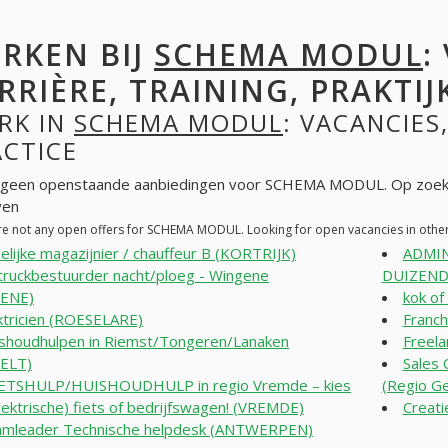
RKEN BIJ
SCHEMA MODUL
:
RRIÈRE, TRAINING, PRAKTIJ
RK IN
SCHEMA MODUL
: VACANCIES
ACTICE
n geen openstaande aanbiedingen voor SCHEMA MODUL. Op zoek 
ven
re not any open offers for SCHEMA MODUL. Looking for open vacancies in oth
delijke magazijnier / chauffeur B (KORTRIJK)
ADMIN
truckbestuurder nacht/ploeg - Wingene
DUIZEND
ENE)
kok of
ktricien (ROESELARE)
Franch
shoudhulpen in Riemst/Tongeren/Lanaken
Freela
ELT)
Sales 
ETSHULP/HUISHOUDHULP in regio Vremde – kies
(Regio Ge
lektrische) fiets of bedrijfswagen! (VREMDE)
Creat
mleader Technische helpdesk (ANTWERPEN)