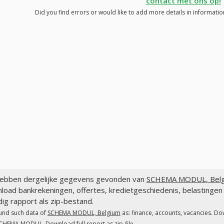
contact met ons op!
Did you find errors or would like to add more details in informa
ebben dergelijke gegevens gevonden van
SCHEMA MODUL, Belg
load bankrekeningen, offertes, kredietgeschiedenis, belastin
dig rapport als zip-bestand.
und such data of
SCHEMA MODUL, Belgium
as: finance, accounts, vacancies. Do
CHEMA MODUL. Download full report as zip-file.