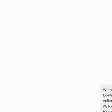
We h
Down
volle
We fo
fees S