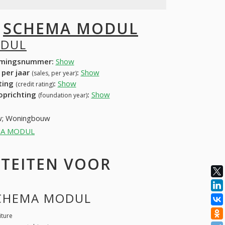
I
SCHEMA MODUL
ODUL
mingsnummer:
Show
 per jaar
:
Show
(sales, per year)
ating
:
Show
(credit rating)
 oprichting
:
Show
(foundation year)
uw; Woningbouw
HEMA MODUL
ITEITEN VOOR
 SCHEMA MODUL
iture