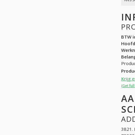
IN
PR
BTW id
Hoof
Werk
Belang
Produc
Produ
Krijg 
(Get fu
AA
SC
ADD
3821. 