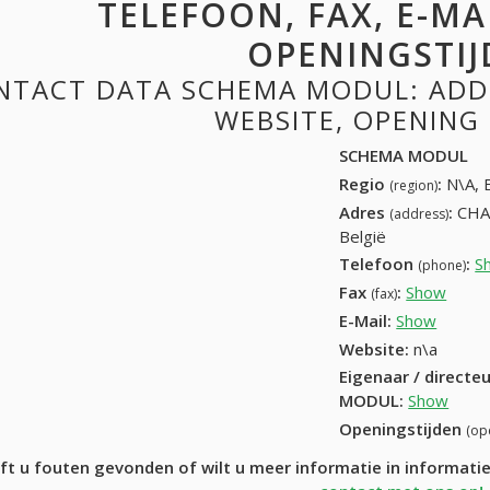
TELEFOON, FAX, E-MAI
OPENINGSTIJ
NTACT DATA SCHEMA MODUL: ADDRE
WEBSITE, OPENING
SCHEMA MODUL
Regio
:
N\A, 
(region)
Adres
:
CHA
(address)
België
Telefoon
:
S
(phone)
Fax
:
Show
+32 (
(fax)
E-Mail:
Show
Website:
n\a
Eigenaar / directe
MODUL
:
Show
Openingstijden
(op
ft u fouten gevonden of wilt u meer informatie in inform