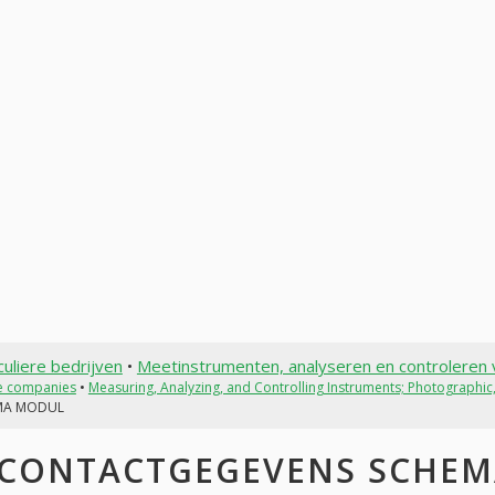
culiere bedrijven
•
Meetinstrumenten, analyseren en controleren 
te companies
•
Measuring, Analyzing, and Controlling Instruments; Photographi
MA MODUL
CONTACTGEGEVENS SCHEM