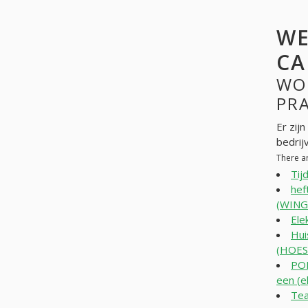
WE
CA
WO
PR
Er zij
bedrij
There a
Tij
hef
(WING
Ele
Hui
(HOES
PO
een (e
Tea