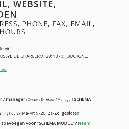
L, WEBSITE,
DEN
SS, PHONE, FAX, EMAIL,
 HOURS
België
USS?E DE CHARLEROI 29; 1370; JODOIGNE,
how
10814058 (+32-10814058)
87) 222-81-99
ur / manager
SCHEMA
(Owner / Director / Manager)
:
Ma-Vr: 9-20, Za-Zo: gesloten
ening hours)
atie toevoegen voor "SCHEMA MODUL"?
Neem