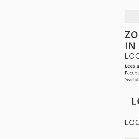
ZO
IN
LO
Lees a
Facebo
Read al
L
LO