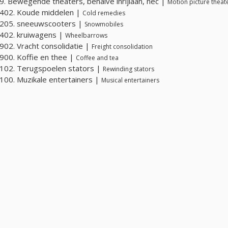
. Bewegende theaters, behalve inrijlaan, nec |
Motion picture theate
402. Koude middelen |
Cold remedies
205. sneeuwscooters |
Snowmobiles
402. kruiwagens |
Wheelbarrows
02. Vracht consolidatie |
Freight consolidation
00. Koffie en thee |
Coffee and tea
102. Terugspoelen stators |
Rewinding stators
00. Muzikale entertainers |
Musical entertainers