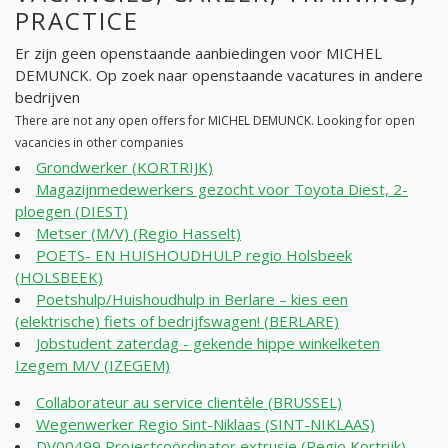
PRACTICE
Er zijn geen openstaande aanbiedingen voor MICHEL
DEMUNCK. Op zoek naar openstaande vacatures in andere
bedrijven
There are not any open offers for MICHEL DEMUNCK. Looking for open
vacancies in other companies
Grondwerker (KORTRIJK)
Magazijnmedewerkers gezocht voor Toyota Diest, 2-
ploegen (DIEST)
Metser (M/V) (Regio Hasselt)
POETS- EN HUISHOUDHULP regio Holsbeek
(HOLSBEEK)
Poetshulp/Huishoudhulp in Berlare – kies een
(elektrische) fiets of bedrijfswagen! (BERLARE)
Jobstudent zaterdag - gekende hippe winkelketen
Izegem M/V (IZEGEM)
Collaborateur au service clientèle (BRUSSEL)
Wegenwerker Regio Sint-Niklaas (SINT-NIKLAAS)
DV00499 Projectcoördinator extrusie (Regio Kortrijk)