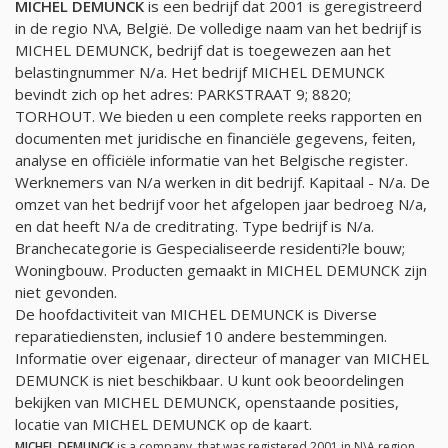
MICHEL DEMUNCK
is een bedrijf dat 2001 is geregistreerd
in de regio N\A, België. De volledige naam van het bedrijf is
MICHEL DEMUNCK, bedrijf dat is toegewezen aan het
belastingnummer
N/a
. Het bedrijf MICHEL DEMUNCK
bevindt zich op het adres: PARKSTRAAT 9; 8820;
TORHOUT. We bieden u een complete reeks rapporten en
documenten met juridische en financiële gegevens, feiten,
analyse en officiële informatie van het Belgische register.
Werknemers van
N/a
werken in dit bedrijf. Kapitaal -
N/a
. De
omzet van het bedrijf voor het afgelopen jaar bedroeg
N/a
,
en dat heeft
N/a
de creditrating. Type bedrijf is
N/a
.
Branchecategorie is Gespecialiseerde residenti?le bouw;
Woningbouw. Producten gemaakt in MICHEL DEMUNCK zijn
niet gevonden.
De hoofdactiviteit van MICHEL DEMUNCK is Diverse
reparatiediensten, inclusief 10 andere bestemmingen.
Informatie over eigenaar, directeur of manager van MICHEL
DEMUNCK is niet beschikbaar. U kunt ook beoordelingen
bekijken van MICHEL DEMUNCK, openstaande posities,
locatie van MICHEL DEMUNCK op de kaart.
MICHEL DEMUNCK
is a company, that was registered 2001 in N\A region,