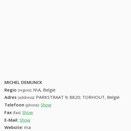
MICHEL DEMUNCK
Regio
:
N\A, België
(region)
Adres
:
PARKSTRAAT 9; 8820; TORHOUT, België
(address)
Telefoon
:
Show
50214005 (+32-50214005)
(phone)
Fax
:
Show
+32 (3) 665-79-49
(fax)
E-Mail:
Show
Website:
n\a