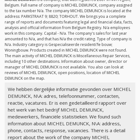
Belgium. Full name of company is MICHEL DEMUNCK, company assigned
to the tax number
N/a
. The company MICHEL DEMUNCK is located at the
address: PARKSTRAAT 9; 8820; TORHOUT. We brings you a complete
range of reports and documents featuring legal and financial data, facts,
analysis and official information from Belgium Registry.
N/a
employees
work in this company. Capital -
N/a
. The company's sales for last year
amounted to
N/a
, and that has
N/a
the credit rating. Type of company is
N/a
. Industry category is Gespecialiseerde residenti?le bouw;
Woningbouw. Products created in MICHEL DEMUNCK were not found.
The main activity of MICHEL DEMUNCK is Miscellaneous Repair Services,
including 10 other destinations. Information about owner, director or
manager of MICHEL DEMUNCK is not available. You also can look at
reviews of MICHEL DEMUNCK, open positions, location of MICHEL
DEMUNCK on the map.
We hebben dergelijke informatie gevonden over MICHEL
DEMUNCK, N\A: adres, telefoonnummer, contacten,
reactie, vacatures. Er is een gedetailleerd rapport over
het werk van het bedrijf MICHEL DEMUNCK,
medewerkers, financiële statistieken. We found such
information about MICHEL DEMUNCK, N\A: address,
phone, contacts, response, vacancies. There is a detail
report about the work of the company MICHEL