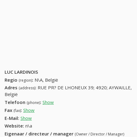
LUC LARDINOIS
Regio
:
N\A, België
(region)
Adres
:
RUE PR? DE LHONEUX 39; 4920; AYWAILLE,
(address)
België
Telefoon
:
Show
43844576 (+32-43844576)
(phone)
Fax
:
Show
+32 (14) 472-85-47
(fax)
E-Mail:
Show
Website:
n\a
Eigenaar / directeur / manager
(Owner / Director / Manager)