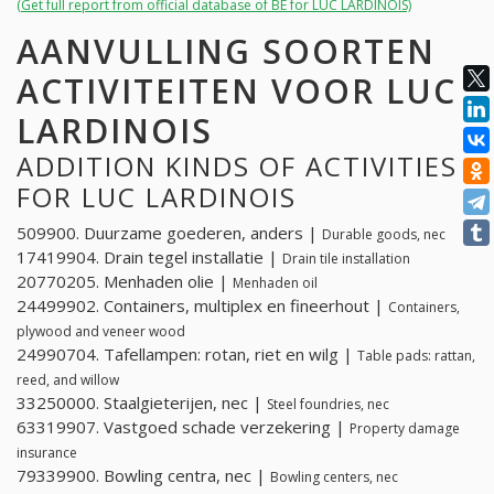
(Get full report from official database of BE for LUC LARDINOIS)
AANVULLING SOORTEN
ACTIVITEITEN VOOR LUC
LARDINOIS
ADDITION KINDS OF ACTIVITIES
FOR LUC LARDINOIS
509900. Duurzame goederen, anders |
Durable goods, nec
17419904. Drain tegel installatie |
Drain tile installation
20770205. Menhaden olie |
Menhaden oil
24499902. Containers, multiplex en fineerhout |
Containers,
plywood and veneer wood
24990704. Tafellampen: rotan, riet en wilg |
Table pads: rattan,
reed, and willow
33250000. Staalgieterijen, nec |
Steel foundries, nec
63319907. Vastgoed schade verzekering |
Property damage
insurance
79339900. Bowling centra, nec |
Bowling centers, nec