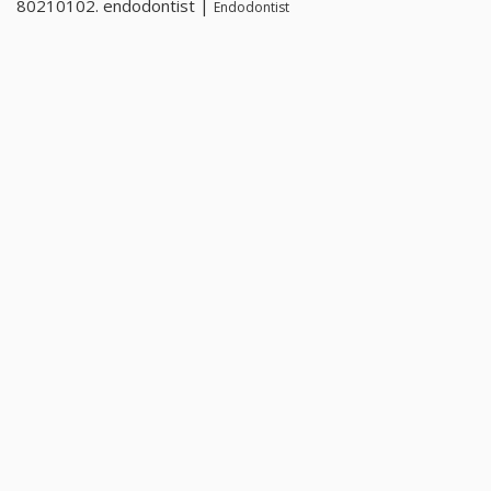
80210102. endodontist |
Endodontist