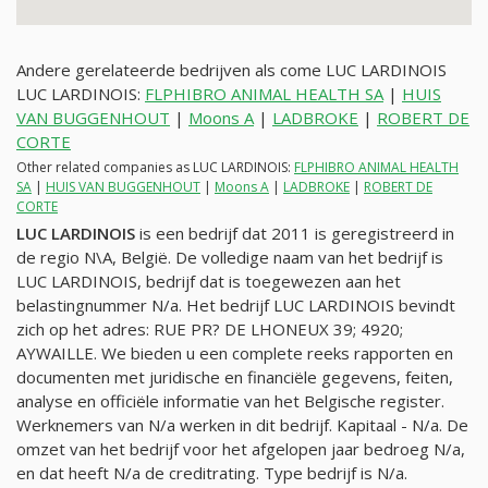
Andere gerelateerde bedrijven als come LUC LARDINOIS
LUC LARDINOIS:
FLPHIBRO ANIMAL HEALTH SA
|
HUIS
VAN BUGGENHOUT
|
Moons A
|
LADBROKE
|
ROBERT DE
CORTE
Other related companies as LUC LARDINOIS:
FLPHIBRO ANIMAL HEALTH
SA
|
HUIS VAN BUGGENHOUT
|
Moons A
|
LADBROKE
|
ROBERT DE
CORTE
LUC LARDINOIS
is een bedrijf dat 2011 is geregistreerd in
de regio N\A, België. De volledige naam van het bedrijf is
LUC LARDINOIS, bedrijf dat is toegewezen aan het
belastingnummer
N/a
. Het bedrijf LUC LARDINOIS bevindt
zich op het adres: RUE PR? DE LHONEUX 39; 4920;
AYWAILLE. We bieden u een complete reeks rapporten en
documenten met juridische en financiële gegevens, feiten,
analyse en officiële informatie van het Belgische register.
Werknemers van
N/a
werken in dit bedrijf. Kapitaal -
N/a
. De
omzet van het bedrijf voor het afgelopen jaar bedroeg
N/a
,
en dat heeft
N/a
de creditrating. Type bedrijf is
N/a
.