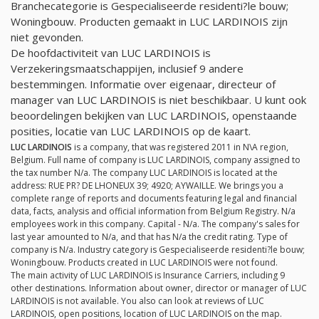
Branchecategorie is Gespecialiseerde residenti?le bouw;
Woningbouw. Producten gemaakt in LUC LARDINOIS zijn
niet gevonden.
De hoofdactiviteit van LUC LARDINOIS is
Verzekeringsmaatschappijen, inclusief 9 andere
bestemmingen. Informatie over eigenaar, directeur of
manager van LUC LARDINOIS is niet beschikbaar. U kunt ook
beoordelingen bekijken van LUC LARDINOIS, openstaande
posities, locatie van LUC LARDINOIS op de kaart.
LUC LARDINOIS
is a company, that was registered 2011 in N\A region,
Belgium. Full name of company is LUC LARDINOIS, company assigned to
the tax number
N/a
. The company LUC LARDINOIS is located at the
address: RUE PR? DE LHONEUX 39; 4920; AYWAILLE. We brings you a
complete range of reports and documents featuring legal and financial
data, facts, analysis and official information from Belgium Registry.
N/a
employees work in this company. Capital -
N/a
. The company's sales for
last year amounted to
N/a
, and that has
N/a
the credit rating. Type of
company is
N/a
. Industry category is Gespecialiseerde residenti?le bouw;
Woningbouw. Products created in LUC LARDINOIS were not found.
The main activity of LUC LARDINOIS is Insurance Carriers, including 9
other destinations. Information about owner, director or manager of LUC
LARDINOIS is not available. You also can look at reviews of LUC
LARDINOIS, open positions, location of LUC LARDINOIS on the map.