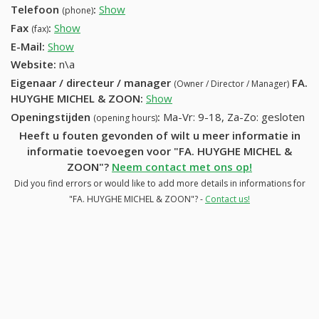
Telefoon
:
Show
50277734 (+32-50277734)
(phone)
Fax
:
Show
+32 (55) 774-27-60
(fax)
E-Mail:
Show
Website:
n\a
Eigenaar / directeur / manager
FA.
(Owner / Director / Manager)
HUYGHE MICHEL & ZOON
:
Show
Openingstijden
:
Ma-Vr: 9-18, Za-Zo: gesloten
(opening hours)
Heeft u fouten gevonden of wilt u meer informatie in
informatie toevoegen voor "FA. HUYGHE MICHEL &
ZOON"?
Neem contact met ons op!
Did you find errors or would like to add more details in informations for
"FA. HUYGHE MICHEL & ZOON"? -
Contact us!