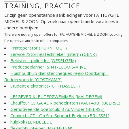
TRAINING, PRACTICE
Er zijn geen openstaande aanbiedingen voor FA. HUYGHE
MICHEL & ZOON. Op zoek naar openstaande vacatures in
andere bedrijven
There are not any open offers for FA. HUYGHE MICHEL & ZOON. Looking
for open vacancies in other companies
Printoperator (TURNHOUT)
Service-/Storingstechnieker (intern) (GENK)
Bekister - polierder (OESELGEM)
Productieplanner (SINT-ELOOIS-VIJVE)
Huishoudhulp dienstencheques regio Oostkamp -
Ruddervoorde (OOSTKAMP)
Student elektronica-ICT (HASSELT)
LESGEVER KLEUTERZWEMMEN (MALDEGEM)
Chauffeur CE GA ADR pendelritten (VAC140B) (BEERSE)
Gemotiveerde poetshulp 37u. Vlinder (BEERSE)
Connect-ICT - On Site Support Engieer (BRUSSEL)
hulpkok (LENDELEDE)
flexijobhulpkelner (MECHELEN)