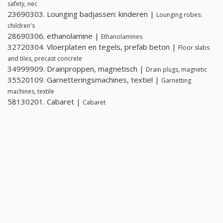
safety, nec
23690303. Lounging badjassen: kinderen |
Lounging robes:
children's
28690306. ethanolamine |
Ethanolamines
32720304. Vloerplaten en tegels, prefab beton |
Floor slabs
and tiles, precast concrete
34999909. Drainproppen, magnetisch |
Drain plugs, magnetic
35520109. Garnetteringsmachines, textiel |
Garnetting
machines, textile
58130201. Cabaret |
Cabaret