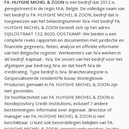
FA. HUYGHE MICHEL & ZOON
is een bedrijf dat 2012 is
geregistreerd in de regio N\A, België. De volledige naam van
het bedrijf is FA. HUYGHE MICHEL & ZOON, bedrijf dat is
toegewezen aan het belastingnummer
N/a
. Het bedrijf FA.
HUYGHE MICHEL & ZOON bevindt zich op het adres:
SIJSLOSTRAAT 152; 8020; OOSTKAMP. We bieden u een
complete reeks rapporten en documenten met juridische en
financiële gegevens, feiten, analyse en officiële informatie
van het Belgische register. Werknemers van
N/a
werken in
dit bedrijf. Kapitaal -
N/a
. De omzet van het bedrijf voor het
afgelopen jaar bedroeg
N/a
, en dat heeft
N/a
de
creditrating. Type bedrijf is
N/a
. Branchecategorie is
Gespecialiseerde residenti?le bouw; Woningbouw.
Producten gemaakt in FA. HUYGHE MICHEL & ZOON zijn
niet gevonden.
De hoofdactiviteit van FA. HUYGHE MICHEL & ZOON is
Nondepository Credit Institutions, inclusief 7 andere
bestemmingen. Informatie over eigenaar, directeur of
manager van FA. HUYGHE MICHEL & ZOON is niet
beschikbaar. U kunt ook beoordelingen bekijken van FA.
HUYGHE MICHEL & ZOON, openstaande posities, locatie