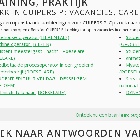
AINING, PRAKTIJK
RK IN
CUIPERS P
: VACANCIES, CARE
n geen openstaande aanbiedingen voor CUIPERS P. Op zoek naar 
re not any open offers for CUIPERS P. Looking for open vacancies in other com
ehouse-operator (HERENTALS)
Stude
hine operator (BILZEN)
(GROBB
istent meestergast - nacht - Roeselare
Stude
ELARE)
anima
dbetaalde procesoperator in een groeiend
Myster
ederbedrijf (ROESELARE)
(ROESEL
UDENT FRITUUR VRIJDAG - DESSELGEM
Servic
ELGEM)
nationaa
hnisch Tekenaar (ROESELARE)
DYNAM
Ontdek nu een baan!
(Find out j
EK NAAR ANTWOORDEN VAN