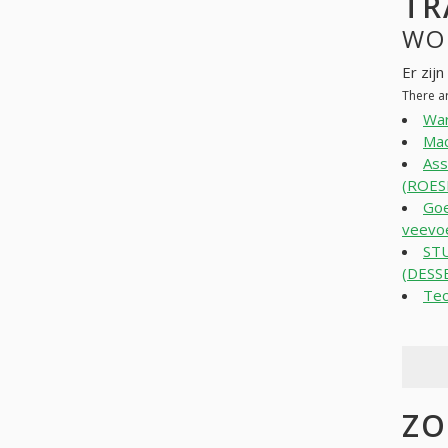
TR
WO
Er zij
There a
War
Mac
Ass
(ROES
Goe
veevo
ST
(DESS
Tec
ZO