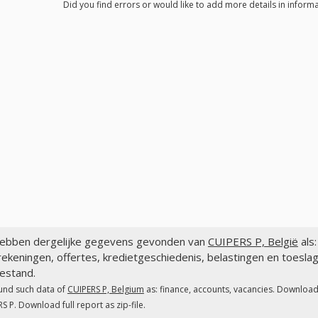
Did you find errors or would like to add more details in informa
ebben dergelijke gegevens gevonden van
CUIPERS P, België
als:
ekeningen, offertes, kredietgeschiedenis, belastingen en toesla
estand.
und such data of
CUIPERS P, Belgium
as: finance, accounts, vacancies. Download 
S P. Download full report as zip-file.