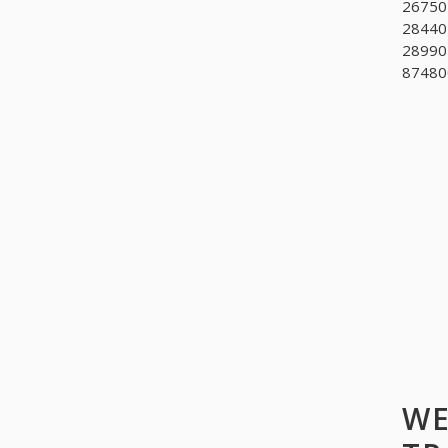
267502
28440
28990
874800
WE