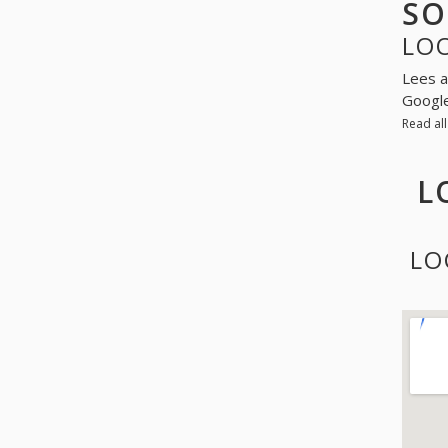
SO
LOO
Lees a
Googl
Read al
L
LO