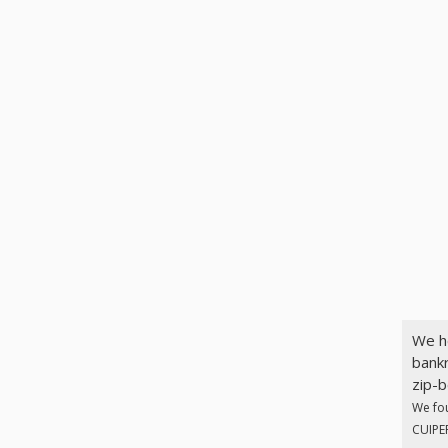
We h
bankr
zip-b
We fo
CUIPER