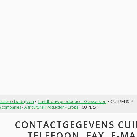
culiere bedrijven
•
Landbouwproductie - Gewassen
• CUIPERS P
te companies
•
Agricultural Production - Crops
• CUIPERS P
CONTACTGEGEVENS CUIP
TELEFOON, FAX, E-MAI