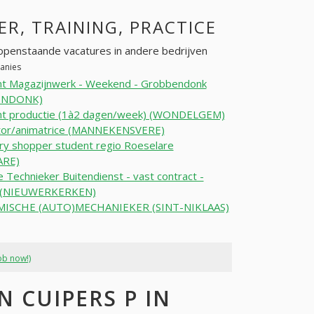
ER, TRAINING, PRACTICE
openstaande vacatures in andere bedrijven
panies
nt Magazijnwerk - Weekend - Grobbendonk
ENDONK)
nt productie (1à2 dagen/week) (WONDELGEM)
tor/animatrice (MANNEKENSVERE)
y shopper student regio Roeselare
ARE)
e Technieker Buitendienst - vast contract -
l (NIEUWERKERKEN)
ISCHE (AUTO)MECHANIEKER (SINT-NIKLAAS)
ob now!)
 CUIPERS P IN