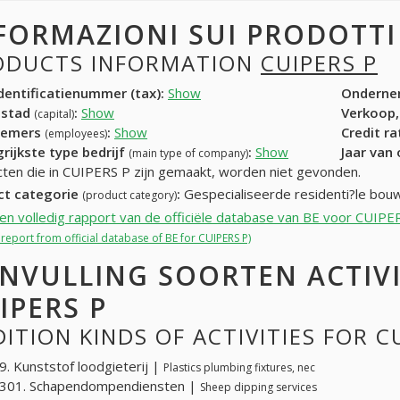
FORMAZIONI SUI PRODOTT
ODUCTS INFORMATION
CUIPERS P
entificatienummer (tax):
Show
Onderne
dstad
:
Show
Verkoop,
(capital)
nemers
:
Show
Credit r
(employees)
rijkste type bedrijf
:
Show
Jaar van
(main type of company)
ten die in CUIPERS P zijn gemaakt, worden niet gevonden.
ct categorie
:
Gespecialiseerde residenti?le bo
(product category)
een volledig rapport van de officiële database van BE voor CUIPE
l report from official database of BE for CUIPERS P)
NVULLING SOORTEN ACTIV
IPERS P
ITION KINDS OF ACTIVITIES FOR C
. Kunststof loodgieterij |
Plastics plumbing fixtures, nec
301. Schapendompendiensten |
Sheep dipping services