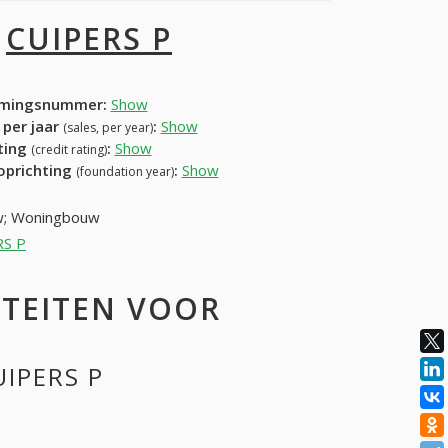
I
CUIPERS P
mingsnummer:
Show
 per jaar
:
Show
(sales, per year)
ating
:
Show
(credit rating)
 oprichting
:
Show
(foundation year)
uw; Woningbouw
RS P
ITEITEN VOOR
UIPERS P