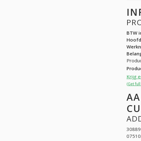
IN
PR
BTW id
Hoof
Werk
Belang
Produc
Produ
Krijg 
(Get ful
AA
CU
ADD
308899
07510