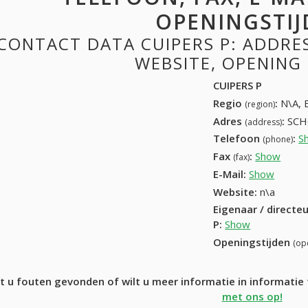
OPENINGSTIJ
CONTACT DATA CUIPERS P: ADDRESS
WEBSITE, OPENING
CUIPERS P
Regio
:
N\A, 
(region)
Adres
:
SCH
(address)
Telefoon
:
S
(phone)
Fax
:
Show
+32 (
(fax)
E-Mail:
Show
Website:
n\a
Eigenaar / directe
P
:
Show
Openingstijden
(op
t u fouten gevonden of wilt u meer informatie in informati
met ons op!