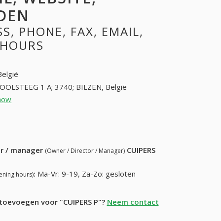
DEN
, PHONE, FAX, EMAIL,
 HOURS
België
OOLSTEEG 1 A; 3740; BILZEN, België
how
12454221 (+32-12454221)
82) 764-68-99
ur / manager
CUIPERS
(Owner / Director / Manager)
:
Ma-Vr: 9-19, Za-Zo: gesloten
ening hours)
e toevoegen voor "CUIPERS P"?
Neem contact