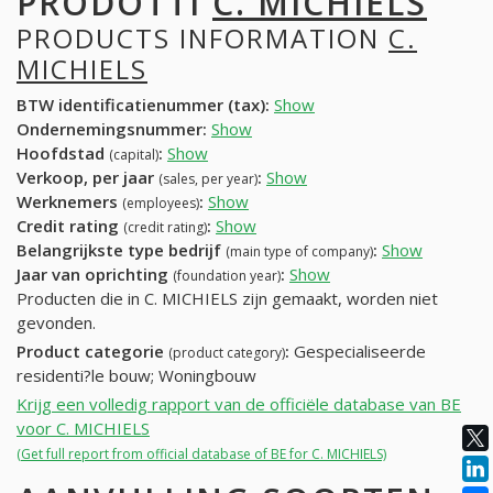
PRODOTTI
C. MICHIELS
PRODUCTS INFORMATION
C.
MICHIELS
BTW identificatienummer (tax):
Show
Ondernemingsnummer:
Show
Hoofdstad
:
Show
(capital)
Verkoop, per jaar
:
Show
(sales, per year)
Werknemers
:
Show
(employees)
Credit rating
:
Show
(credit rating)
Belangrijkste type bedrijf
:
Show
(main type of company)
Jaar van oprichting
:
Show
(foundation year)
Producten die in C. MICHIELS zijn gemaakt, worden niet
gevonden.
Product categorie
:
Gespecialiseerde
(product category)
residenti?le bouw; Woningbouw
Krijg een volledig rapport van de officiële database van BE
voor C. MICHIELS
(Get full report from official database of BE for C. MICHIELS)