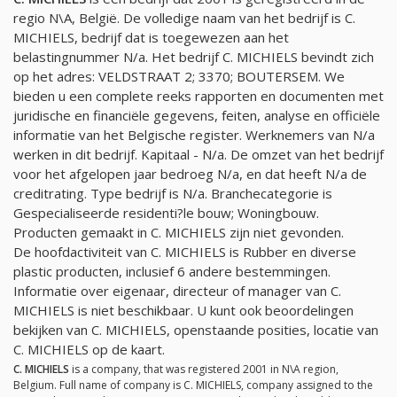
regio N\A, België. De volledige naam van het bedrijf is C.
MICHIELS, bedrijf dat is toegewezen aan het
belastingnummer
N/a
. Het bedrijf C. MICHIELS bevindt zich
op het adres: VELDSTRAAT 2; 3370; BOUTERSEM. We
bieden u een complete reeks rapporten en documenten met
juridische en financiële gegevens, feiten, analyse en officiële
informatie van het Belgische register. Werknemers van
N/a
werken in dit bedrijf. Kapitaal -
N/a
. De omzet van het bedrijf
voor het afgelopen jaar bedroeg
N/a
, en dat heeft
N/a
de
creditrating. Type bedrijf is
N/a
. Branchecategorie is
Gespecialiseerde residenti?le bouw; Woningbouw.
Producten gemaakt in C. MICHIELS zijn niet gevonden.
De hoofdactiviteit van C. MICHIELS is Rubber en diverse
plastic producten, inclusief 6 andere bestemmingen.
Informatie over eigenaar, directeur of manager van C.
MICHIELS is niet beschikbaar. U kunt ook beoordelingen
bekijken van C. MICHIELS, openstaande posities, locatie van
C. MICHIELS op de kaart.
C. MICHIELS
is a company, that was registered 2001 in N\A region,
Belgium. Full name of company is C. MICHIELS, company assigned to the