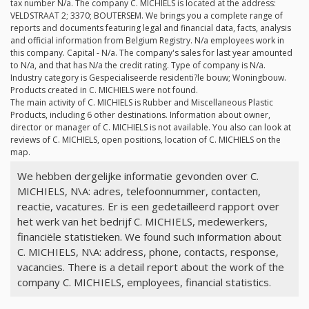
tax number
N/a
. The company C. MICHIELS is located at the address:
VELDSTRAAT 2; 3370; BOUTERSEM. We brings you a complete range of
reports and documents featuring legal and financial data, facts, analysis
and official information from Belgium Registry.
N/a
employees work in
this company. Capital -
N/a
. The company's sales for last year amounted
to
N/a
, and that has
N/a
the credit rating. Type of company is
N/a
.
Industry category is Gespecialiseerde residenti?le bouw; Woningbouw.
Products created in C. MICHIELS were not found.
The main activity of C. MICHIELS is Rubber and Miscellaneous Plastic
Products, including 6 other destinations. Information about owner,
director or manager of C. MICHIELS is not available. You also can look at
reviews of C. MICHIELS, open positions, location of C. MICHIELS on the
map.
We hebben dergelijke informatie gevonden over C.
MICHIELS, N\A: adres, telefoonnummer, contacten,
reactie, vacatures. Er is een gedetailleerd rapport over
het werk van het bedrijf C. MICHIELS, medewerkers,
financiële statistieken. We found such information about
C. MICHIELS, N\A: address, phone, contacts, response,
vacancies. There is a detail report about the work of the
company C. MICHIELS, employees, financial statistics.