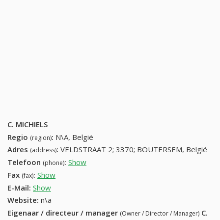
C. MICHIELS
Regio
:
N\A, België
(region)
Adres
:
VELDSTRAAT 2; 3370; BOUTERSEM, België
(address)
Telefoon
:
Show
16720383 (+32-16720383)
(phone)
Fax
:
Show
+32 (68) 530-34-72
(fax)
E-Mail:
Show
Website:
n\a
Eigenaar / directeur / manager
C.
(Owner / Director / Manager)