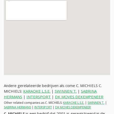
Andere gerelateerde bedrijven als come C. MICHIELS C.
MICHIELS:
KARAOKE L.S.E.
|
SWINNEN T.
|
SABRINA
HERMANS
|
INTERSPORT
|
DK MOVES DEKEMPENEER
Other related companies as C. MICHIELS:
KARAOKE L.S.E.
|
SWINNEN T.
|
SABRINA HERMANS
|
INTERSPORT
|
DK MOVES DEKEMPENEER
C. MICHIELS
is een bedrijf dat 2001 is geregistreerd in de