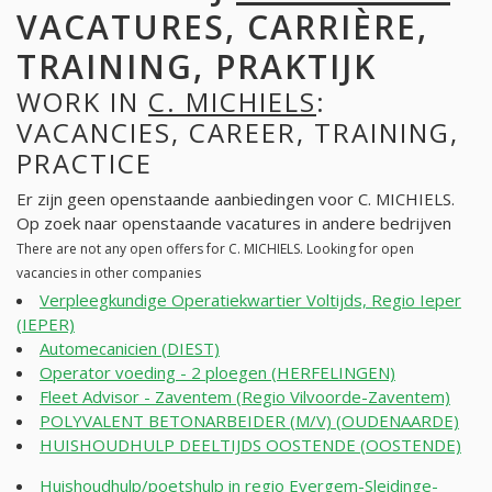
VACATURES, CARRIÈRE,
TRAINING, PRAKTIJK
WORK IN
C. MICHIELS
:
VACANCIES, CAREER, TRAINING,
PRACTICE
Er zijn geen openstaande aanbiedingen voor C. MICHIELS.
Op zoek naar openstaande vacatures in andere bedrijven
There are not any open offers for C. MICHIELS. Looking for open
vacancies in other companies
Verpleegkundige Operatiekwartier Voltijds, Regio Ieper
(IEPER)
Automecanicien (DIEST)
Operator voeding - 2 ploegen (HERFELINGEN)
Fleet Advisor - Zaventem (Regio Vilvoorde-Zaventem)
POLYVALENT BETONARBEIDER (M/V) (OUDENAARDE)
HUISHOUDHULP DEELTIJDS OOSTENDE (OOSTENDE)
Huishoudhulp/poetshulp in regio Evergem-Sleidinge-