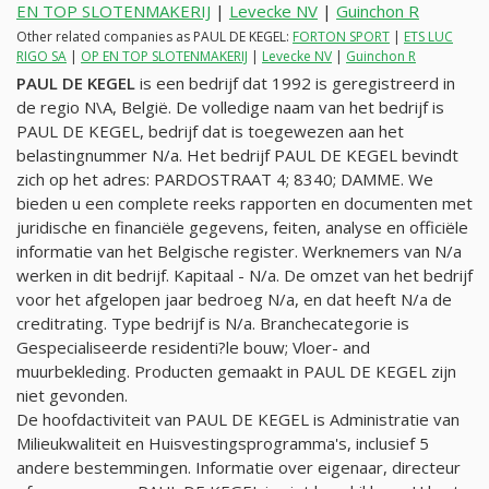
EN TOP SLOTENMAKERIJ
|
Levecke NV
|
Guinchon R
Other related companies as PAUL DE KEGEL:
FORTON SPORT
|
ETS LUC
RIGO SA
|
OP EN TOP SLOTENMAKERIJ
|
Levecke NV
|
Guinchon R
PAUL DE KEGEL
is een bedrijf dat 1992 is geregistreerd in
de regio N\A, België. De volledige naam van het bedrijf is
PAUL DE KEGEL, bedrijf dat is toegewezen aan het
belastingnummer
N/a
. Het bedrijf PAUL DE KEGEL bevindt
zich op het adres: PARDOSTRAAT 4; 8340; DAMME. We
bieden u een complete reeks rapporten en documenten met
juridische en financiële gegevens, feiten, analyse en officiële
informatie van het Belgische register. Werknemers van
N/a
werken in dit bedrijf. Kapitaal -
N/a
. De omzet van het bedrijf
voor het afgelopen jaar bedroeg
N/a
, en dat heeft
N/a
de
creditrating. Type bedrijf is
N/a
. Branchecategorie is
Gespecialiseerde residenti?le bouw; Vloer- and
muurbekleding. Producten gemaakt in PAUL DE KEGEL zijn
niet gevonden.
De hoofdactiviteit van PAUL DE KEGEL is Administratie van
Milieukwaliteit en Huisvestingsprogramma's, inclusief 5
andere bestemmingen. Informatie over eigenaar, directeur