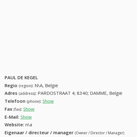
PAUL DE KEGEL
Regio
:
N\A, België
(region)
Adres
:
PARDOSTRAAT 4; 8340; DAMME, België
(address)
Telefoon
:
Show
50358874 (+32-50358874)
(phone)
Fax
:
Show
+32 (61) 951-76-63
(fax)
E-Mail:
Show
Website:
n\a
Eigenaar / directeur / manager
(Owner / Director / Manager)