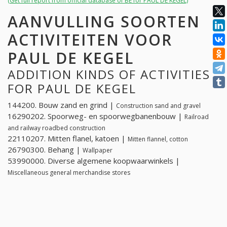
(Get full report from official database of BE for PAUL DE KEGEL)
AANVULLING SOORTEN
ACTIVITEITEN VOOR
PAUL DE KEGEL
ADDITION KINDS OF ACTIVITIES
FOR PAUL DE KEGEL
144200. Bouw zand en grind |
Construction sand and gravel
16290202. Spoorweg- en spoorwegbanenbouw |
Railroad
and railway roadbed construction
22110207. Mitten flanel, katoen |
Mitten flannel, cotton
26790300. Behang |
Wallpaper
53990000. Diverse algemene koopwaarwinkels |
Miscellaneous general merchandise stores