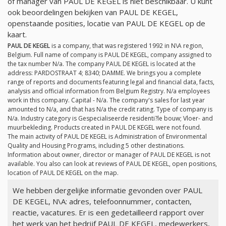
of manager van PAUL DE KEGEL is niet beschikbaar. U kunt
ook beoordelingen bekijken van PAUL DE KEGEL,
openstaande posities, locatie van PAUL DE KEGEL op de
kaart.
PAUL DE KEGEL
is a company, that was registered 1992 in N\A region,
Belgium. Full name of company is PAUL DE KEGEL, company assigned to
the tax number
N/a
. The company PAUL DE KEGEL is located at the
address: PARDOSTRAAT 4; 8340; DAMME. We brings you a complete
range of reports and documents featuring legal and financial data, facts,
analysis and official information from Belgium Registry.
N/a
employees
work in this company. Capital -
N/a
. The company's sales for last year
amounted to
N/a
, and that has
N/a
the credit rating. Type of company is
N/a
. Industry category is Gespecialiseerde residenti?le bouw; Vloer- and
muurbekleding. Products created in PAUL DE KEGEL were not found.
The main activity of PAUL DE KEGEL is Administration of Environmental
Quality and Housing Programs, including 5 other destinations.
Information about owner, director or manager of PAUL DE KEGEL is not
available. You also can look at reviews of PAUL DE KEGEL, open positions,
location of PAUL DE KEGEL on the map.
We hebben dergelijke informatie gevonden over PAUL
DE KEGEL, N\A: adres, telefoonnummer, contacten,
reactie, vacatures. Er is een gedetailleerd rapport over
het werk van het bedrijf PAUL DE KEGEL, medewerkers,