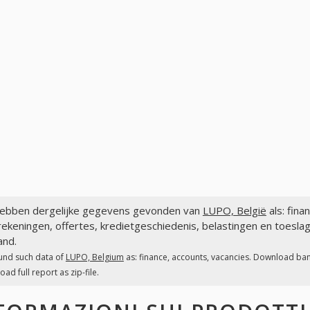
ebben dergelijke gegevens gevonden van
LUPO, België
als: fina
ekeningen, offertes, kredietgeschiedenis, belastingen en toesla
and.
und such data of
LUPO, Belgium
as: finance, accounts, vacancies. Download bank
ad full report as zip-file.