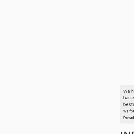
We h
bankr
best
We fo
Downlo