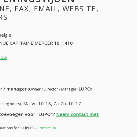
, FAX, EMAIL, WEBSITE,
RS
België
NUE CAPITAINE MERCER 18; 1410;
how
23841044 (+32-23841044)
57) 235-35-84
ur / manager
LUPO
:
(Owner / Director / Manager)
:
Ma-Vr: 10-18, Za-Zo: 10-17
ening hours)
e toevoegen voor "LUPO"?
Neem contact met
rmations for "LUPO"? -
Contact us!