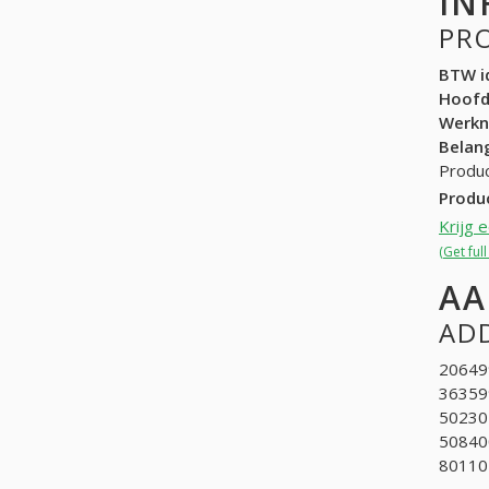
IN
PR
BTW id
Hoof
Werk
Belang
Produc
Produ
Krijg 
(Get ful
AA
ADD
206499
363599
50230
508400
801105