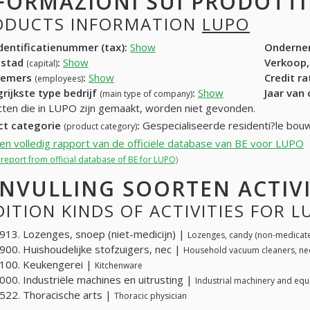
FORMAZIONI SUI PRODOTT
ODUCTS INFORMATION
LUPO
entificatienummer (tax):
Show
Onderne
dstad
:
Show
Verkoop,
(capital)
nemers
:
Show
Credit r
(employees)
rijkste type bedrijf
:
Show
Jaar van
(main type of company)
ten die in LUPO zijn gemaakt, worden niet gevonden.
ct categorie
:
Gespecialiseerde residenti?le bouw
(product category)
een volledig rapport van de officiële database van BE voor LUPO
l report from official database of BE for LUPO)
NVULLING SOORTEN ACTIV
ITION KINDS OF ACTIVITIES FOR L
13. Lozenges, snoep (niet-medicijn) |
Lozenges, candy (non-medicat
00. Huishoudelijke stofzuigers, nec |
Household vacuum cleaners, ne
100. Keukengerei |
Kitchenware
00. Industriële machines en uitrusting |
Industrial machinery and eq
22. Thoracische arts |
Thoracic physician