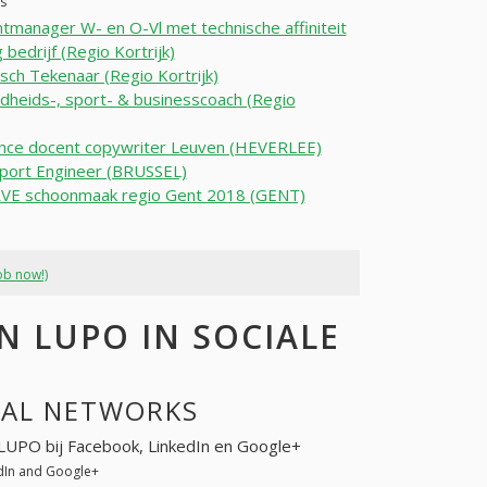
es
tmanager W- en O-Vl met technische affiniteit
 bedrijf (Regio Kortrijk)
sch Tekenaar (Regio Kortrijk)
heids-, sport- & businesscoach (Regio
nce docent copywriter Leuven (HEVERLEE)
port Engineer (BRUSSEL)
VE schoonmaak regio Gent 2018 (GENT)
ob now!)
 LUPO IN SOCIALE
IAL NETWORKS
 LUPO bij Facebook, LinkedIn en Google+
dIn and Google+