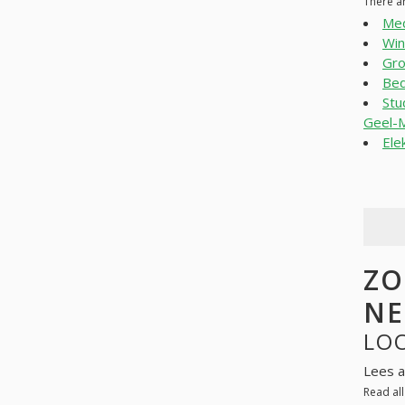
There a
Med
Win
Gr
Bed
Stu
Geel-M
Ele
ZO
NE
LO
Lees a
Read al