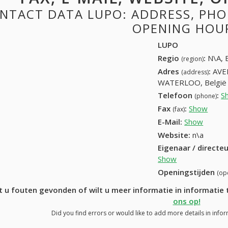
NTACT DATA LUPO: ADDRESS, PHONE
OPENING HOU
LUPO
Regio
:
N\A, 
(region)
Adres
:
AVE
(address)
WATERLOO, België
Telefoon
:
S
(phone)
Fax
:
Show
+32 (
(fax)
E-Mail:
Show
Website:
n\a
Eigenaar / directe
Show
Openingstijden
(op
t u fouten gevonden of wilt u meer informatie in informati
ons op!
Did you find errors or would like to add more details in info