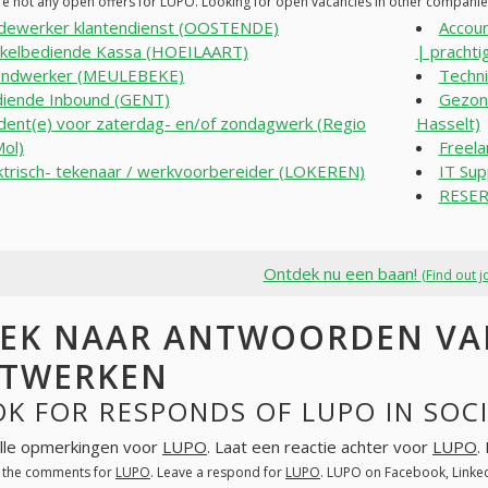
re not any open offers for LUPO. Looking for open vacancies in other compani
ewerker klantendienst (OOSTENDE)
Accoun
kelbediende Kassa (HOEILAART)
| prachtig
ondwerker (MEULEBEKE)
Techni
iende Inbound (GENT)
Gezond
dent(e) voor zaterdag- en/of zondagwerk (Regio
Hasselt)
ol)
Freela
ktrisch- tekenaar / werkvoorbereider (LOKEREN)
IT Sup
RESER
Ontdek nu een baan!
(Find out j
EK NAAR ANTWOORDEN VAN
TWERKEN
OK FOR RESPONDS OF LUPO IN SOC
lle opmerkingen voor
LUPO
. Laat een reactie achter voor
LUPO
.
l the comments for
LUPO
. Leave a respond for
LUPO
. LUPO on Facebook, Linke