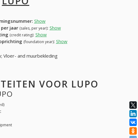
I
LUPO
mingsnummer:
Show
 per jaar
:
Show
(sales, per year)
ating
:
Show
(credit rating)
 oprichting
:
Show
(foundation year)
; Vloer- and muurbekleding
ITEITEN VOOR LUPO
UPO
ed)
c
uipment