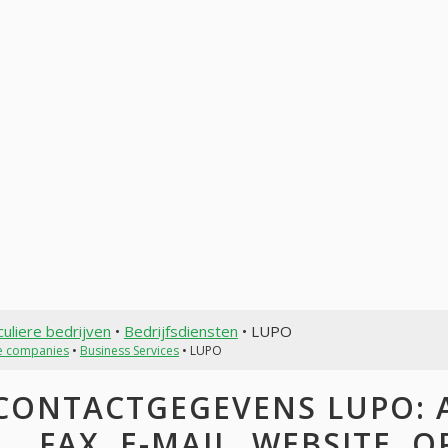
culiere bedrijven
•
Bedrijfsdiensten
• LUPO
te companies
•
Business Services
• LUPO
CONTACTGEGEVENS LUPO: A
FAX, E-MAIL, WEBSITE, 