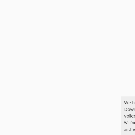
We h
Down
volle
We fo
and fe