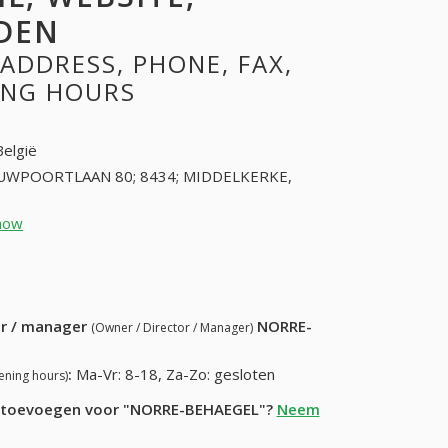
DEN
ADDRESS, PHONE, FAX,
NING HOURS
België
UWPOORTLAAN 80; 8434; MIDDELKERKE,
how
58236606 (+32-58236606)
4) 348-42-79
ur / manager
NORRE-
(Owner / Director / Manager)
:
Ma-Vr: 8-18, Za-Zo: gesloten
ening hours)
ie toevoegen voor "NORRE-BEHAEGEL"?
Neem