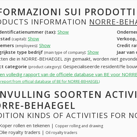
FORMAZIONI SUI PRODOTT
ODUCTS INFORMATION
NORRE-BEH
entificatienummer (tax):
Show
Onderne
dstad
:
Show
Verkoop,
(capital)
nemers
:
Show
Credit r
(employees)
rijkste type bedrijf
:
Show
Jaar van
(main type of company)
ten die in NORRE-BEHAEGEL zijn gemaakt, worden niet gevonde
ct categorie
:
Gespecialiseerde residenti?le bou
(product category)
een volledig rapport van de officiële database van BE voor NO
l report from official database of BE for NORRE-BEHAEGEL)
NVULLING SOORTEN ACTIV
RRE-BEHAEGEL
ITION KINDS OF ACTIVITIES FOR 
Koper rollen en tekenen |
Copper rolling and drawing
Olie royalty traders |
Oil royalty traders