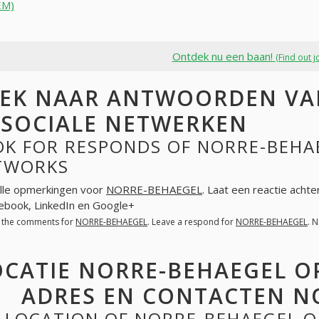
EM)
Ontdek nu een baan!
(Find out j
EK NAAR ANTWOORDEN VA
 SOCIALE NETWERKEN
K FOR RESPONDS OF NORRE-BEHAE
TWORKS
lle opmerkingen voor
NORRE-BEHAEGEL
. Laat een reactie acht
cebook, LinkedIn en Google+
l the comments for
NORRE-BEHAEGEL
. Leave a respond for
NORRE-BEHAEGEL
. 
OCATIE NORRE-BEHAEGEL O
ADRES EN CONTACTEN N
LOCATION OF NORRE-BEHAEGEL O