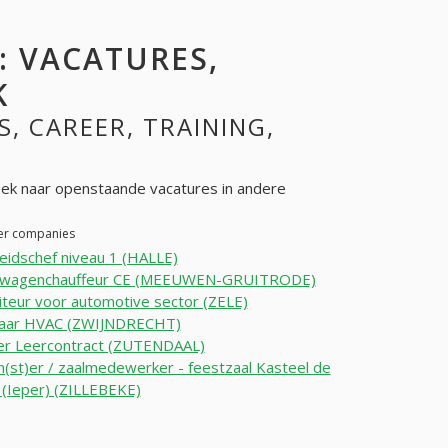
: VACATURES,
K
S, CAREER, TRAINING,
k naar openstaande vacatures in andere
her companies
heidschef niveau 1 (HALLE)
twagenchauffeur CE (MEEUWEN-GRUITRODE)
teur voor automotive sector (ZELE)
aar HVAC (ZWIJNDRECHT)
er Leercontract (ZUTENDAAL)
(st)er / zaalmedewerker - feestzaal Kasteel de
 (Ieper) (ZILLEBEKE)