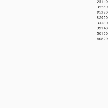
251406
355699
953201
329502
34480
391405
50120
808299