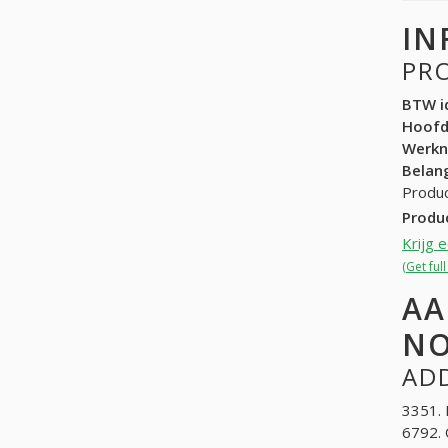
IN
PR
BTW id
Hoof
Werk
Belang
Produc
Produ
Krijg 
(Get ful
AA
NO
ADD
3351. 
6792. 