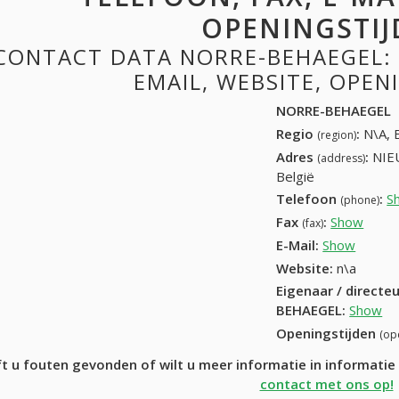
OPENINGSTIJ
CONTACT DATA NORRE-BEHAEGEL: 
EMAIL, WEBSITE, OPE
NORRE-BEHAEGEL
Regio
:
N\A, 
(region)
Adres
:
NIE
(address)
België
Telefoon
:
S
(phone)
Fax
:
Show
+32 (
(fax)
E-Mail:
Show
Website:
n\a
Eigenaar / directe
BEHAEGEL
:
Show
Openingstijden
(op
t u fouten gevonden of wilt u meer informatie in informat
contact met ons op!