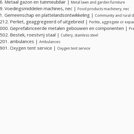
. Metaal gazon en tuinmeubilair |
Metal lawn and garden furniture
. Voedingsmiddelen machines, nec |
Food products machinery, nec
. Gemeenschap en plattelandsontwikkeling |
Community and rural 
12. Perliet, geaggregeerd of uitgebreid |
Perlite, aggregate or exp
000. Geprefabriceerde metalen gebouwen en componenten |
Pr
02. Bestek, roestvrij staal |
Cutlery, stainless steel
201. ambulances |
Ambulances
01. Oxygen tent service |
Oxygen tent service