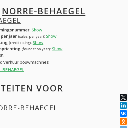
I
NORRE-BEHAEGEL
AEGEL
mingsnummer:
Show
 per jaar
:
Show
(sales, per year)
ating
:
Show
(credit rating)
 oprichting
:
Show
(foundation year)
n.
w; Verhuur bouwmachines
RRE-BEHAEGEL
ITEITEN VOOR
NORRE-BEHAEGEL