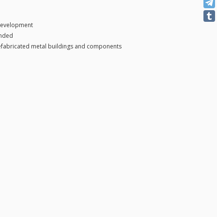
development
anded
efabricated metal buildings and components