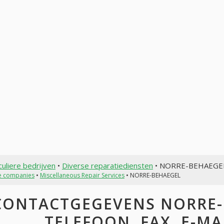
culiere bedrijven
•
Diverse reparatiediensten
• NORRE-BEHAEGE
te companies
•
Miscellaneous Repair Services
• NORRE-BEHAEGEL
CONTACTGEGEVENS NORRE-B
TELEFOON, FAX, E-MAI