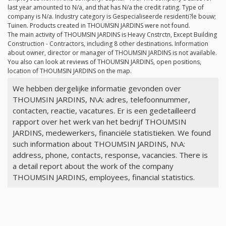
last year amounted to
N/a
, and that has
N/a
the credit rating. Type of
company is
N/a
. Industry category is Gespecialiseerde residenti?le bouw;
Tuinen. Products created in THOUMSIN JARDINS were not found.
The main activity of THOUMSIN JARDINS is Heavy Cnstrctn, Except Building
Construction - Contractors, including 8 other destinations. Information
about owner, director or manager of THOUMSIN JARDINS is not available.
You also can look at reviews of THOUMSIN JARDINS, open positions,
location of THOUMSIN JARDINS on the map.
We hebben dergelijke informatie gevonden over
THOUMSIN JARDINS, N\A: adres, telefoonnummer,
contacten, reactie, vacatures. Er is een gedetailleerd
rapport over het werk van het bedrijf THOUMSIN
JARDINS, medewerkers, financiële statistieken. We found
such information about THOUMSIN JARDINS, N\A:
address, phone, contacts, response, vacancies. There is
a detail report about the work of the company
THOUMSIN JARDINS, employees, financial statistics.