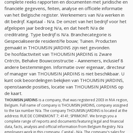
complete reeks rapporten en documenten met juridische en
financiële gegevens, feiten, analyse en officiële informatie
van het Belgische register. Werknemers van
N/a
werken in
dit bedrijf. Kapitaal -
N/a
. De omzet van het bedrijf voor het
afgelopen jaar bedroeg
N/a
, en dat heeft
N/a
de
creditrating. Type bedrijf is
N/a
. Branchecategorie is
Gespecialiseerde residenti?le bouw; Tuinen. Producten
gemaakt in THOUMSIN JARDINS zijn niet gevonden.
De hoofdactiviteit van THOUMSIN JARDINS is Zware
Cntrctn, Behalve Bouwconstructie - Aannemers, inclusief 8
andere bestemmingen. Informatie over eigenaar, directeur
of manager van THOUMSIN JARDINS is niet beschikbaar. U
kunt ook beoordelingen bekijken van THOUMSIN JARDINS,
openstaande posities, locatie van THOUMSIN JARDINS op
de kaart.
THOUMSIN JARDINS
is a company, that was registered 2003 in N\A region,
Belgium. Full name of company is THOUMSIN JARDINS, company assigned
to the tax number
N/a
. The company THOUMSIN JARDINS is located at the
address: RUE DE CORNEMONT 7; 4141; SPRIMONT. We brings you a
complete range of reports and documents featuring legal and financial
data, facts, analysis and official information from Belgium Registry.
N/a
employees work in this company. Capital -
N/a
. The company's sales for