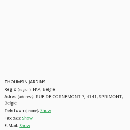
THOUMSIN JARDINS
Regio
:
N\A, België
(region)
Adres
:
RUE DE CORNEMONT 7; 4141; SPRIMONT,
(address)
België
Telefoon
:
Show
43822723 (+32-43822723)
(phone)
Fax
:
Show
+32 (55) 312-62-83
(fax)
E-Mail:
Show