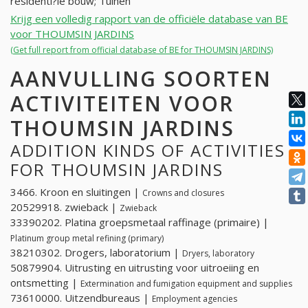
residenti?le bouw; Tuinen
Krijg een volledig rapport van de officiële database van BE
voor THOUMSIN JARDINS
(Get full report from official database of BE for THOUMSIN JARDINS)
AANVULLING SOORTEN
ACTIVITEITEN VOOR
THOUMSIN JARDINS
ADDITION KINDS OF ACTIVITIES
FOR THOUMSIN JARDINS
3466. Kroon en sluitingen |
Crowns and closures
20529918. zwieback |
Zwieback
33390202. Platina groepsmetaal raffinage (primaire) |
Platinum group metal refining (primary)
38210302. Drogers, laboratorium |
Dryers, laboratory
50879904. Uitrusting en uitrusting voor uitroeiing en
ontsmetting |
Extermination and fumigation equipment and supplies
73610000. Uitzendbureaus |
Employment agencies