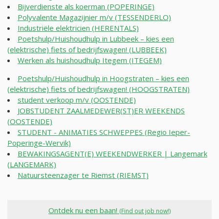
Bijverdienste als koerman (POPERINGE)
Polyvalente Magazijnier m/v (TESSENDERLO)
Industriële elektricien (HERENTALS)
Poetshulp/Huishoudhulp in Lubbeek – kies een
(elektrische) fiets of bedrijfswagen! (LUBBEEK)
Werken als huishoudhulp Itegem (ITEGEM)
Poetshulp/Huishoudhulp in Hoogstraten – kies een
(elektrische) fiets of bedrijfswagen! (HOOGSTRATEN)
student verkoop m/v (OOSTENDE)
JOBSTUDENT ZAALMEDEWER(ST)ER WEEKENDS
(OOSTENDE)
STUDENT - ANIMATIES SCHWEPPES (Regio Ieper-
Poperinge-Wervik)
BEWAKINGSAGENT(E) WEEKENDWERKER | Langemark
(LANGEMARK)
Natuursteenzager te Riemst (RIEMST)
Ontdek nu een baan!
(Find out job now!)