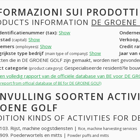
FORMAZIONI SUI PRODOTT
ODUCTS INFORMATION
DE GROENE
entificatienummer (tax):
Show
Onderne
dstad
:
Show
Verkoop,
(capital)
nemers
:
Show
Credit r
(employees)
rijkste type bedrijf
:
Show
Jaar van
(main type of company)
ten die in DE GROENE GOLF zijn gemaakt, worden niet gevonde
ct categorie
:
Gespecialiseerde residenti?le bouw
(product category)
een volledig rapport van de officiële database van BE voor DE 
l report from official database of BE for DE GROENE GOLF)
NVULLING SOORTEN ACTIVI
OENE GOLF
ITION KINDS OF ACTIVITIES FOR 
03. Rijst, machine oogstdiensten |
Rice, machine harvesting services
909. Poederwortels en mitts |
Powder puffs and mitts