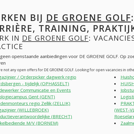
RKEN BIJ
DE GROENE GOLF
RRIÈRE, TRAINING, PRAKTIJ
RK IN
DE GROENE GOLF
: VACANCIE
ACTICE
n geen openstaande aanbiedingen voor DE GROENE GOLF. Op zoe
ven
re not any open offers for DE GROENE GOLF. Looking for open vacancies in ot
azijnier / Orderpicker dagwerk regio
Huish
dsbergen - tijdelijk (OPHASSELT)
HUISH
ewerker Communicatie en Events
Jobst
ologiecampus Gent (GENT)
Logis
denmonteurs regio Zellik (ZELLIK)
PRAKT
azijnier (WILLEBROEK)
(WEST-V
ductieverantwoordelijke (BRECHT)
Roeselar
kelbediende M/V (BORNEM)
Zaalm