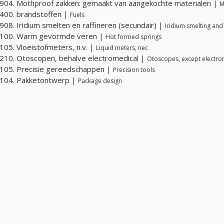
04. Mothproof zakken: gemaakt van aangekochte materialen |
M
400. brandstoffen |
Fuels
08. Iridium smelten en raffineren (secundair) |
Iridium smelting and
100. Warm gevormde veren |
Hot formed springs
05. Vloeistofmeters, n.v. |
Liquid meters, nec
10. Otoscopen, behalve electromedical |
Otoscopes, except electro
105. Precisie gereedschappen |
Precision tools
104. Pakketontwerp |
Package design