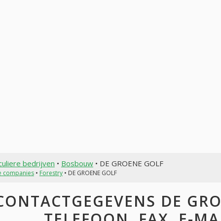
culiere bedrijven
•
Bosbouw
• DE GROENE GOLF
te companies
•
Forestry
• DE GROENE GOLF
CONTACTGEGEVENS DE GROE
TELEFOON, FAX, E-MAI