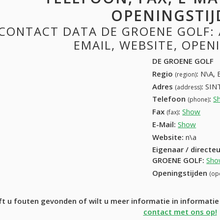
OPENINGSTIJ
CONTACT DATA DE GROENE GOLF: 
EMAIL, WEBSITE, OPE
DE GROENE GOLF
Regio
:
N\A, 
(region)
Adres
:
SINT
(address)
Telefoon
:
S
(phone)
Fax
:
Show
+32 (
(fax)
E-Mail:
Show
Website:
n\a
Eigenaar / directe
GROENE GOLF
:
Sho
Openingstijden
(op
t u fouten gevonden of wilt u meer informatie in informat
contact met ons op!