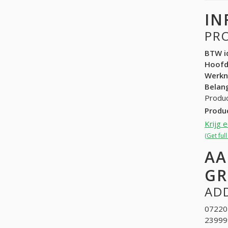
IN
PR
BTW id
Hoof
Werk
Belang
Produc
Produ
Krijg 
(Get ful
AA
GR
ADD
072201
23999