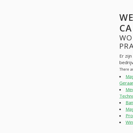
WE
CA
WO
PR
Er zij
bedrij
There a
Mag
Geraar
Med
Techn
Ban
Mag
Pro
Win