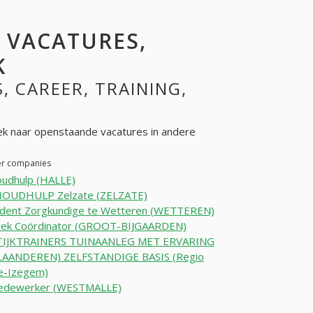
: VACATURES,
K
S, CAREER, TRAINING,
k naar openstaande vacatures in andere
her companies
oudhulp (HALLE)
OUDHULP Zelzate (ZELZATE)
udent Zorgkundige te Wetteren (WETTEREN)
tiek Coördinator (GROOT-BIJGAARDEN)
IJKTRAINERS TUINAANLEG MET ERVARING
LAANDEREN) ZELFSTANDIGE BASIS (Regio
e-Izegem)
edewerker (WESTMALLE)