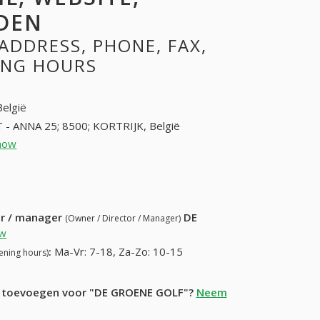
DEN
ADDRESS, PHONE, FAX,
NING HOURS
België
 - ANNA 25; 8500; KORTRIJK, België
how
56222087 (+32-56222087)
3) 341-15-21
ur / manager
DE
(Owner / Director / Manager)
w
:
Ma-Vr: 7-18, Za-Zo: 10-15
ening hours)
ie toevoegen voor "DE GROENE GOLF"?
Neem