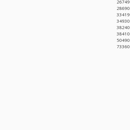
267499
28690
334199
34930
382401
384102
50490
73360