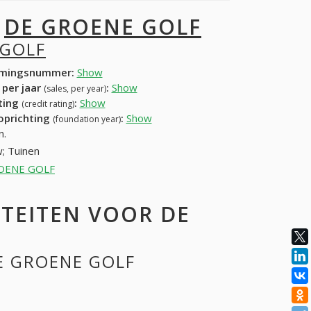
I
DE GROENE GOLF
 GOLF
mingsnummer:
Show
 per jaar
:
Show
(sales, per year)
ating
:
Show
(credit rating)
 oprichting
:
Show
(foundation year)
n.
; Tuinen
GROENE GOLF
TEITEN VOOR DE
DE GROENE GOLF