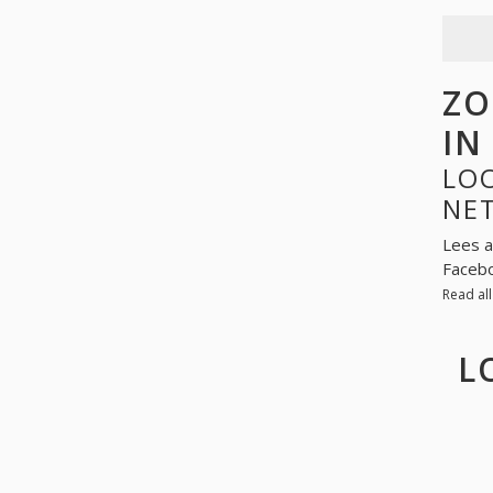
ZO
IN
LOO
NE
Lees a
Facebo
Read al
L