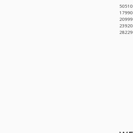
505104
179904
209999
23920
28229