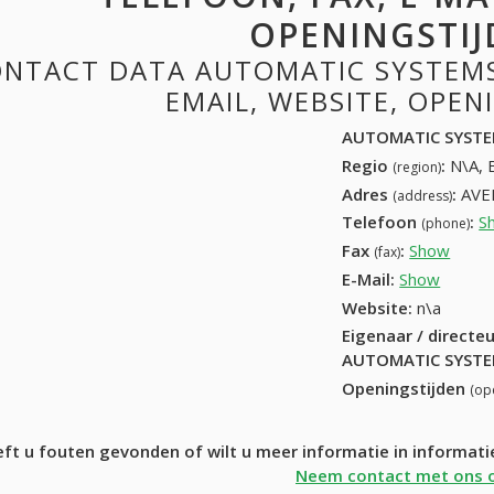
OPENINGSTIJ
NTACT DATA AUTOMATIC SYSTEMS:
EMAIL, WEBSITE, OPE
AUTOMATIC SYST
Regio
:
N\A, 
(region)
Adres
:
AVE
(address)
Telefoon
:
S
(phone)
Fax
:
Show
+32 (
(fax)
E-Mail:
Show
Website:
n\a
Eigenaar / directe
AUTOMATIC SYST
Openingstijden
(op
ft u fouten gevonden of wilt u meer informatie in inform
Neem contact met ons 