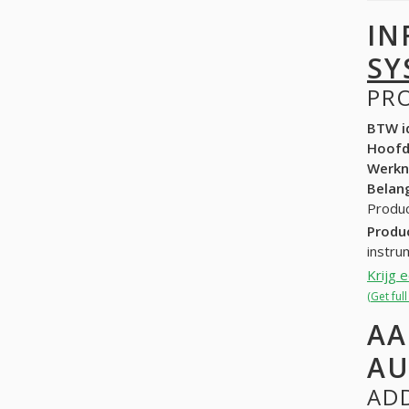
IN
SY
PR
BTW id
Hoof
Werk
Belang
Produc
Produ
instru
Krijg 
(Get fu
AA
AU
ADD