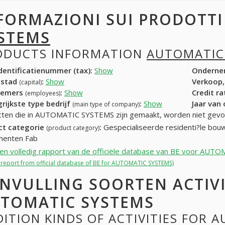
FORMAZIONI SUI PRODOTT
STEMS
ODUCTS INFORMATION
AUTOMATIC
entificatienummer (tax):
Show
Onderne
dstad
:
Show
Verkoop,
(capital)
nemers
:
Show
Credit r
(employees)
rijkste type bedrijf
:
Show
Jaar van
(main type of company)
ten die in AUTOMATIC SYSTEMS zijn gemaakt, worden niet gevo
ct categorie
:
Gespecialiseerde residenti?le bou
(product category)
menten Fab
een volledig rapport van de officiële database van BE voor AU
ll report from official database of BE for AUTOMATIC SYSTEMS)
NVULLING SOORTEN ACTIV
TOMATIC SYSTEMS
ITION KINDS OF ACTIVITIES FOR 