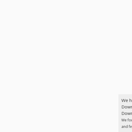
We h
Down
Downl
We fo
and fe