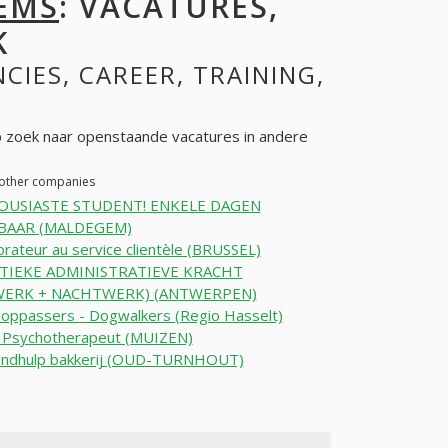
EMS
: VACATURES,
K
NCIES, CAREER, TRAINING,
zoek naar openstaande vacatures in andere
 other companies
USIASTE STUDENT! ENKELE DAGEN
BAAR (MALDEGEM)
orateur au service clientèle (BRUSSEL)
TIEKE ADMINISTRATIEVE KRACHT
ERK + NACHTWERK) (ANTWERPEN)
oppassers - Dogwalkers (Regio Hasselt)
Psychotherapeut (MUIZEN)
ndhulp bakkerij (OUD-TURNHOUT)