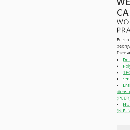
WE
CA
WO
PR
Er zij
bedrij
There a
Dos
Pol
TE
ren
Ent
dienst
(PEER
HU
(NIE