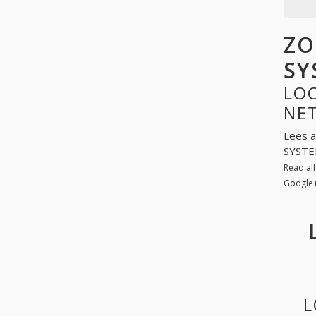
ZO
SY
LOO
NE
Lees a
SYSTEM
Read al
Google
L