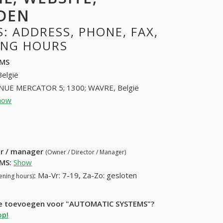
DEN
 ADDRESS, PHONE, FAX,
NING HOURS
EMS
België
NUE MERCATOR 5; 1300; WAVRE, België
how
10230211 (+32-10230211)
61) 630-61-42
ur / manager
(Owner / Director / Manager)
EMS
:
Show
:
Ma-Vr: 7-19, Za-Zo: gesloten
ening hours)
atie toevoegen voor "AUTOMATIC SYSTEMS"?
op!