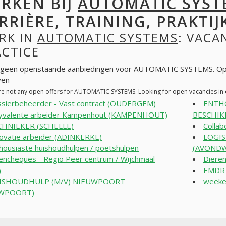
RKEN BIJ
AUTOMATIC SYST
RRIÈRE, TRAINING, PRAKTIJ
RK IN
AUTOMATIC SYSTEMS
: VACA
ACTICE
n geen openstaande aanbiedingen voor AUTOMATIC SYSTEMS. Op 
ven
re not any open offers for AUTOMATIC SYSTEMS. Looking for open vacancies in
sierbeheerder - Vast contract (OUDERGEM)
ENTHO
yvalente arbeider Kampenhout (KAMPENHOUT)
BESCHIK
CHNIEKER (SCHELLE)
Collab
ovatie arbeider (ADINKERKE)
LOGIS
housiaste huishoudhulpen / poetshulpen
(AVONDW
encheques - Regio Peer centrum / Wijchmaal
Dieren
)
EMDR 
ISHOUDHULP (M/V) NIEUWPOORT
weeke
UWPOORT)