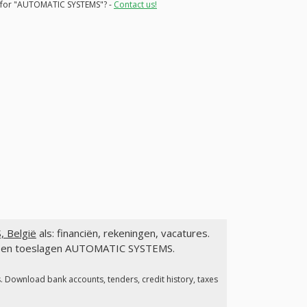
ns for "AUTOMATIC SYSTEMS"? -
Contact us!
 België
als: financiën, rekeningen, vacatures.
gen en toeslagen AUTOMATIC SYSTEMS.
s. Download bank accounts, tenders, credit history, taxes