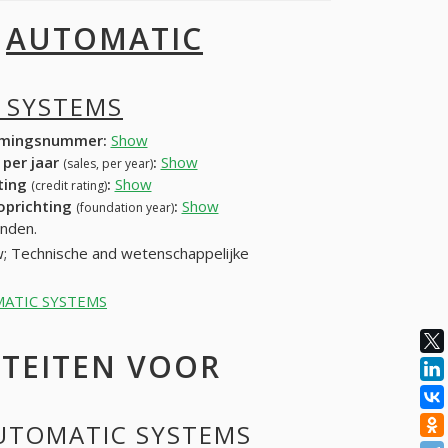
I
AUTOMATIC
 SYSTEMS
mingsnummer:
Show
 per jaar
:
Show
(sales, per year)
ating
:
Show
(credit rating)
 oprichting
:
Show
(foundation year)
nden.
w; Technische and wetenschappelijke
TOMATIC SYSTEMS
ITEITEN VOOR
AUTOMATIC SYSTEMS