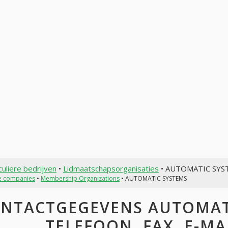
culiere bedrijven
•
Lidmaatschapsorganisaties
• AUTOMATIC SYS
te companies
•
Membership Organizations
• AUTOMATIC SYSTEMS
NTACTGEGEVENS AUTOMATI
TELEFOON, FAX, E-MAI