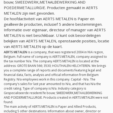
bouw; SMEEDWERK,METAALBEWERKING AND
POEDERMETALLURGIE. Producten gemaakt in AERTS
METALEN zijn niet gevonden.
De hoofdactiviteit van AERTS METALEN is Papier en
geallieerde producten, inclusief 5 andere bestemmingen.
Informatie over eigenaar, directeur of manager van AERTS
METALEN is niet beschikbaar. U kunt ook beoordelingen
bekijken van AERTS METALEN, openstaande posities, locatie
van AERTS METALEN op de kaart.
AERTS METALEN
is a company, that was registered 2004 in N\A region,
Belgium. Full name of company is AERTS METALEN, company assigned to
the tax number
N/a
. The company AERTS METALEN is located at the
address: GROTE BAAN 566; 3530; HOUTHALEN-HELCHTEREN. We brings
you a complete range of reports and documents featuring legal and
financial data, facts, analysis and official information from Belgium
Registry.
N/a
employees work in this company. Capital -
N/a
. The
company's sales for last year amounted to
N/a
, and that has
N/a
the
credit rating. Type of company is
N/a
. Industry category is
Gespecialiseerde residenti?le bouw; SMEEDWERK,METAALBEWERKING
AND POEDERMETALLURGIE. Products created in AERTS METALEN were not
found.
The main activity of AERTS METALEN is Paper and Allied Products,
including 5 other destinations. Information about owner, director or