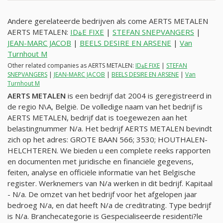
Andere gerelateerde bedrijven als come AERTS METALEN
AERTS METALEN:
IDةE FIXE
|
STEFAN SNEPVANGERS
|
JEAN-MARC JACOB
|
BEELS DESIRE EN ARSENE
|
Van
Turnhout M
Other related companies as AERTS METALEN:
IDةE FIXE
|
STEFAN
SNEPVANGERS
|
JEAN-MARC JACOB
|
BEELS DESIRE EN ARSENE
|
Van
Turnhout M
AERTS METALEN
is een bedrijf dat 2004 is geregistreerd in
de regio N\A, België. De volledige naam van het bedrijf is
AERTS METALEN, bedrijf dat is toegewezen aan het
belastingnummer
N/a
. Het bedrijf AERTS METALEN bevindt
zich op het adres: GROTE BAAN 566; 3530; HOUTHALEN-
HELCHTEREN. We bieden u een complete reeks rapporten
en documenten met juridische en financiële gegevens,
feiten, analyse en officiële informatie van het Belgische
register. Werknemers van
N/a
werken in dit bedrijf. Kapitaal
-
N/a
. De omzet van het bedrijf voor het afgelopen jaar
bedroeg
N/a
, en dat heeft
N/a
de creditrating. Type bedrijf
is
N/a
. Branchecategorie is Gespecialiseerde residenti?le