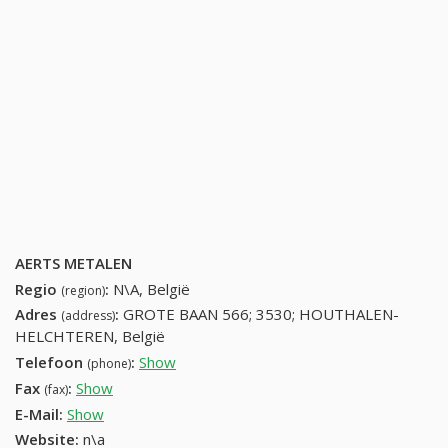
AERTS METALEN
Regio
:
N\A, België
(region)
Adres
:
GROTE BAAN 566; 3530; HOUTHALEN-
(address)
HELCHTEREN, België
Telefoon
:
Show
11521056 (+32-11521056)
(phone)
Fax
:
Show
+32 (82) 462-56-87
(fax)
E-Mail:
Show
Website:
n\a