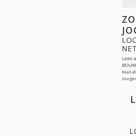
ZO
JO
LOO
NE
Lees a
BOUWB
Read al
Google
L