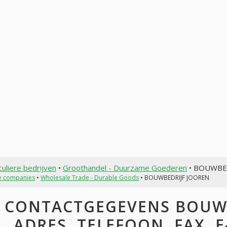
culiere bedrijven
•
Groothandel - Duurzame Goederen
• BOUWBE
te companies
•
Wholesale Trade - Durable Goods
• BOUWBEDRIJF JOOREN
CONTACTGEGEVENS BOUWB
ADRES, TELEFOON, FAX, E