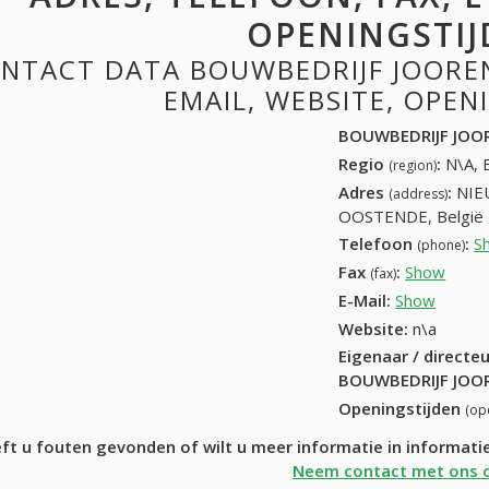
OPENINGSTIJ
NTACT DATA BOUWBEDRIJF JOOREN
EMAIL, WEBSITE, OPE
BOUWBEDRIJF JOO
Regio
:
N\A, 
(region)
Adres
:
NIE
(address)
OOSTENDE, België
Telefoon
:
S
(phone)
Fax
:
Show
+32 (
(fax)
E-Mail:
Show
Website:
n\a
Eigenaar / directe
BOUWBEDRIJF JOO
Openingstijden
(op
ft u fouten gevonden of wilt u meer informatie in informa
Neem contact met ons 