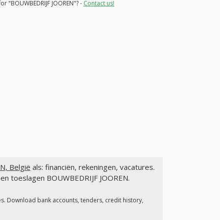
ns for "BOUWBEDRIJF JOOREN"? -
Contact us!
, België
als: financiën, rekeningen, vacatures.
gen en toeslagen BOUWBEDRIJF JOOREN.
es. Download bank accounts, tenders, credit history,