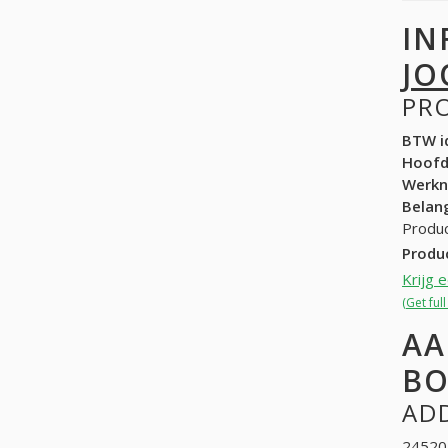
IN
JO
PR
BTW id
Hoof
Werk
Belang
Produc
Produ
Krijg 
(Get fu
AA
BO
ADD
245201