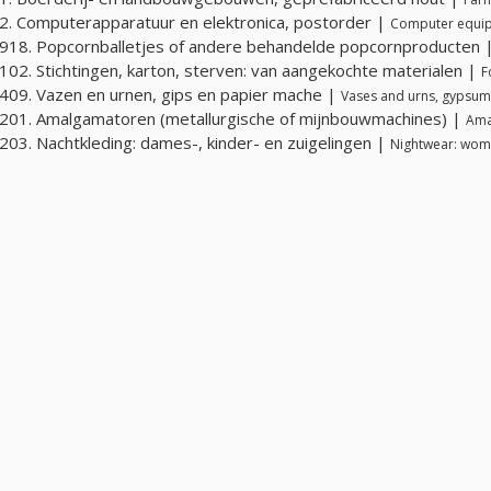
. Computerapparatuur en elektronica, postorder |
Computer equipm
18. Popcornballetjes of andere behandelde popcornproducten 
02. Stichtingen, karton, sterven: van aangekochte materialen |
F
09. Vazen en urnen, gips en papier mache |
Vases and urns, gypsu
01. Amalgamatoren (metallurgische of mijnbouwmachines) |
Ama
03. Nachtkleding: dames-, kinder- en zuigelingen |
Nightwear: women