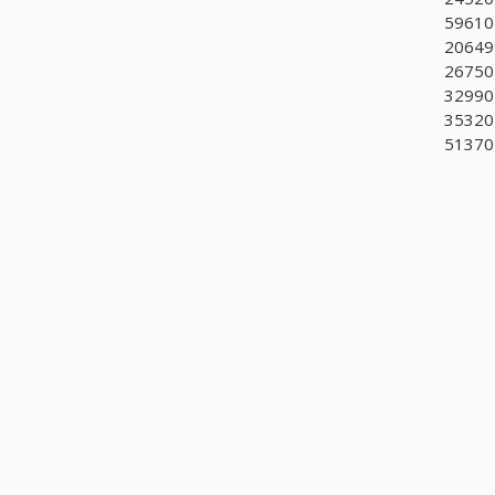
596102
206499
267501
329904
353202
513702