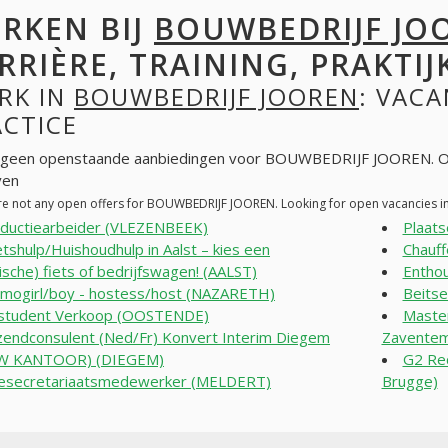
RKEN BIJ
BOUWBEDRIJF JO
RRIÈRE, TRAINING, PRAKTIJ
RK IN
BOUWBEDRIJF JOOREN
: VACA
ACTICE
n geen openstaande aanbiedingen voor BOUWBEDRIJF JOOREN. Op
ven
re not any open offers for BOUWBEDRIJF JOOREN. Looking for open vacancies i
ductiearbeider (VLEZENBEEK)
Plaats
tshulp/Huishoudhulp in Aalst – kies een
Chauf
rische) fiets of bedrijfswagen! (AALST)
Entho
mogirl/boy - hostess/host (NAZARETH)
Beitse
student Verkoop (OOSTENDE)
Master
zendconsulent (Ned/Fr) Konvert Interim Diegem
Zavente
W KANTOOR) (DIEGEM)
G2 Rec
esecretariaatsmedewerker (MELDERT)
Brugge)