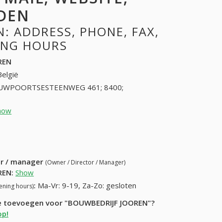
DEN
: ADDRESS, PHONE, FAX,
NING HOURS
REN
België
UWPOORTSESTEENWEG 461; 8400;
how
59806941 (+32-59806941)
58) 683-87-25
ur / manager
(Owner / Director / Manager)
REN
:
Show
:
Ma-Vr: 9-19, Za-Zo: gesloten
ening hours)
tie toevoegen voor "BOUWBEDRIJF JOOREN"?
op!