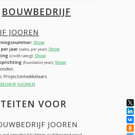
I
BOUWBEDRIJF
JF JOOREN
mingsnummer:
Show
 per jaar
:
Show
(sales, per year)
ating
:
Show
(credit rating)
 oprichting
:
Show
(foundation year)
vonden.
; Projectontwikkelaars
UWBEDRIJF JOOREN
ITEITEN VOOR
BOUWBEDRIJF JOOREN
 and agricultural buildings, prefabricated wood