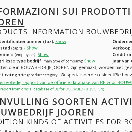
FORMAZIONI SUI PRODOTT
OREN
ODUCTS INFORMATION
BOUWBEDRI
entificatienummer (tax):
Show
Onderne
dstad
:
Show
Verkoop,
(capital)
nemers
:
Show
Credit r
(employees)
rijkste type bedrijf
:
Show
Jaar van
(main type of company)
ten die in BOUWBEDRIJF JOOREN zijn gemaakt, worden niet ge
ct categorie
:
Gespecialiseerde residenti?le bouw
(product category)
een volledig rapport van de officiële database van BE voor BO
ll report from official database of BE for BOUWBEDRIJF JOOREN)
NVULLING SOORTEN ACTIV
UWBEDRIJF JOOREN
ITION KINDS OF ACTIVITIES FOR 
. Boerderij- en landbouwgebouwen, geprefabriceerd hout |
Farm