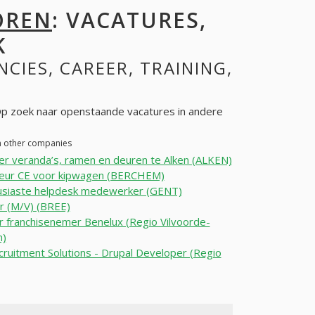
OREN
: VACATURES,
K
NCIES, CAREER, TRAINING,
 zoek naar openstaande vacatures in andere
n other companies
er veranda’s, ramen en deuren te Alken (ALKEN)
feur CE voor kipwagen (BERCHEM)
usiaste helpdesk medewerker (GENT)
r (M/V) (BREE)
 franchisenemer Benelux (Regio Vilvoorde-
m)
ruitment Solutions - Drupal Developer (Regio