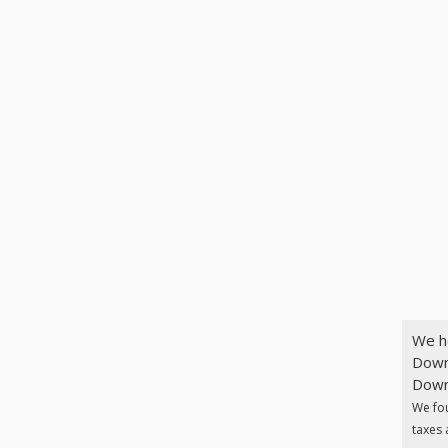
We h
Down
Downl
We fo
taxes 