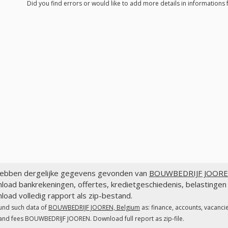
Did you find errors or would like to add more details in informatio
ebben dergelijke gegevens gevonden van
BOUWBEDRIJF JOOREN
load bankrekeningen, offertes, kredietgeschiedenis, belastin
oad volledig rapport als zip-bestand.
und such data of
BOUWBEDRIJF JOOREN, Belgium
as: finance, accounts, vacanci
and fees BOUWBEDRIJF JOOREN. Download full report as zip-file.