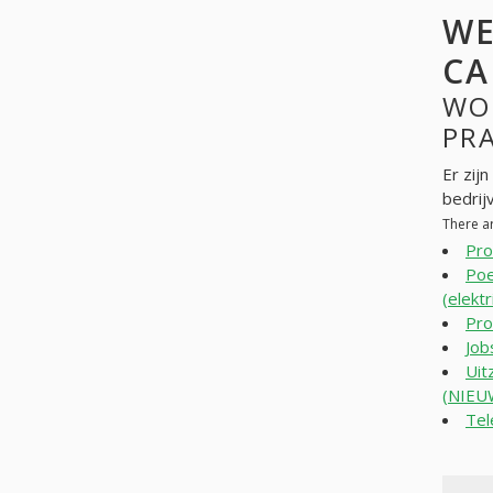
WE
CA
WO
PR
Er zij
bedrij
There a
Pro
Poe
(elekt
Pro
Job
Uit
(NIEU
Tel