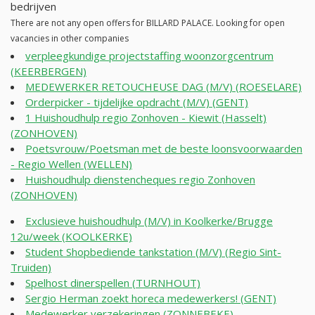
bedrijven
There are not any open offers for BILLARD PALACE. Looking for open
vacancies in other companies
verpleegkundige projectstaffing woonzorgcentrum
(KEERBERGEN)
MEDEWERKER RETOUCHEUSE DAG (M/V) (ROESELARE)
Orderpicker - tijdelijke opdracht (M/V) (GENT)
1 Huishoudhulp regio Zonhoven - Kiewit (Hasselt)
(ZONHOVEN)
Poetsvrouw/Poetsman met de beste loonsvoorwaarden
- Regio Wellen (WELLEN)
Huishoudhulp dienstencheques regio Zonhoven
(ZONHOVEN)
Exclusieve huishoudhulp (M/V) in Koolkerke/Brugge
12u/week (KOOLKERKE)
Student Shopbediende tankstation (M/V) (Regio Sint-
Truiden)
Spelhost dinerspellen (TURNHOUT)
Sergio Herman zoekt horeca medewerkers! (GENT)
Medewerker verzekeringen (ZONNEBEKE)