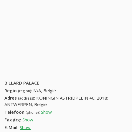
BILLARD PALACE
Regio
:
N\A, België
(region)
Adres
:
KONINGIN ASTRIDPLEIN 40; 2018;
(address)
ANTWERPEN, België
Telefoon
:
Show
32334455
(phone)
Fax
:
Show
+32 (12) 863-49-83
(fax)
E-Mail:
Show