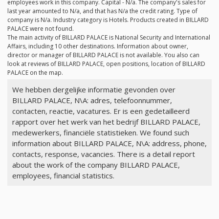
employees work in this company. Capital -
N/a
. The company's sales for
last year amounted to
N/a
, and that has
N/a
the credit rating. Type of
company is
N/a
. Industry category is Hotels. Products created in BILLARD
PALACE were not found.
The main activity of BILLARD PALACE is National Security and International
Affairs, including 10 other destinations. Information about owner,
director or manager of BILLARD PALACE is not available. You also can
look at reviews of BILLARD PALACE, open positions, location of BILLARD
PALACE on the map.
We hebben dergelijke informatie gevonden over
BILLARD PALACE, N\A: adres, telefoonnummer,
contacten, reactie, vacatures. Er is een gedetailleerd
rapport over het werk van het bedrijf BILLARD PALACE,
medewerkers, financiële statistieken. We found such
information about BILLARD PALACE, N\A: address, phone,
contacts, response, vacancies. There is a detail report
about the work of the company BILLARD PALACE,
employees, financial statistics.