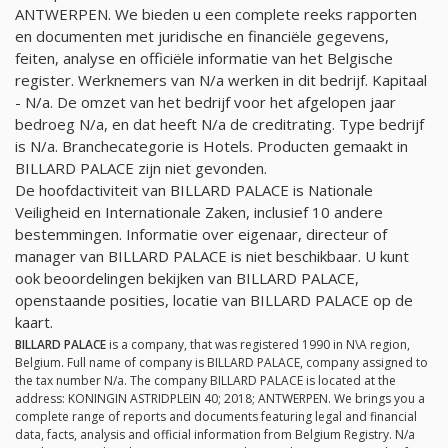
ANTWERPEN. We bieden u een complete reeks rapporten
en documenten met juridische en financiële gegevens,
feiten, analyse en officiële informatie van het Belgische
register. Werknemers van
N/a
werken in dit bedrijf. Kapitaal
-
N/a
. De omzet van het bedrijf voor het afgelopen jaar
bedroeg
N/a
, en dat heeft
N/a
de creditrating. Type bedrijf
is
N/a
. Branchecategorie is Hotels. Producten gemaakt in
BILLARD PALACE zijn niet gevonden.
De hoofdactiviteit van BILLARD PALACE is Nationale
Veiligheid en Internationale Zaken, inclusief 10 andere
bestemmingen. Informatie over eigenaar, directeur of
manager van BILLARD PALACE is niet beschikbaar. U kunt
ook beoordelingen bekijken van BILLARD PALACE,
openstaande posities, locatie van BILLARD PALACE op de
kaart.
BILLARD PALACE
is a company, that was registered 1990 in N\A region,
Belgium. Full name of company is BILLARD PALACE, company assigned to
the tax number
N/a
. The company BILLARD PALACE is located at the
address: KONINGIN ASTRIDPLEIN 40; 2018; ANTWERPEN. We brings you a
complete range of reports and documents featuring legal and financial
data, facts, analysis and official information from Belgium Registry.
N/a