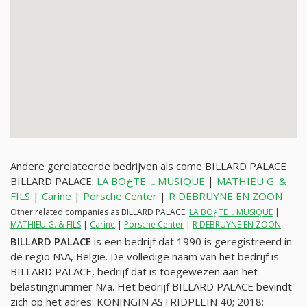
Andere gerelateerde bedrijven als come BILLARD PALACE
BILLARD PALACE:
LA BOخTE ہ MUSIQUE
|
MATHIEU G. &
FILS
|
Carine
|
Porsche Center
|
R DEBRUYNE EN ZOON
Other related companies as BILLARD PALACE:
LA BOخTE ہ MUSIQUE
|
MATHIEU G. & FILS
|
Carine
|
Porsche Center
|
R DEBRUYNE EN ZOON
BILLARD PALACE
is een bedrijf dat 1990 is geregistreerd in
de regio N\A, België. De volledige naam van het bedrijf is
BILLARD PALACE, bedrijf dat is toegewezen aan het
belastingnummer
N/a
. Het bedrijf BILLARD PALACE bevindt
zich op het adres: KONINGIN ASTRIDPLEIN 40; 2018;