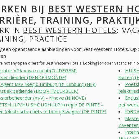
RKEN BIJ
BEST WESTERN H
RRIÈRE, TRAINING, PRAKTIJ
RK IN
BEST WESTERN HOTELS
: VAC
INING, PRACTICE
n geen openstaande aanbiedingen voor Best Western Hotels. Op 
ven
re not any open offers for Best Western Hotels. Looking for open vacancies in
rator VPK vaste nacht (OUDEGEM)
HUISH
tser diender (DENDERMONDE)
kiezen) 
l Agent M/V (Regio Limburg (B)-Limburg (NL))
Poetsh
istiek bediende (BOORTMEERBEEK)
(elektris
sierbeheerder (m/v) - Ninove (NINOVE)
Exclus
ETSHULP/HUISHOUDHULP in regio DE PINTE –
per wee
en (elektrische) fiets of bedrijfswagen! (DE PINTE)
JOBDA
Master
Zavente
Interi
NIKLAAS)