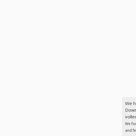
We h
Down
volle
We fo
and fe