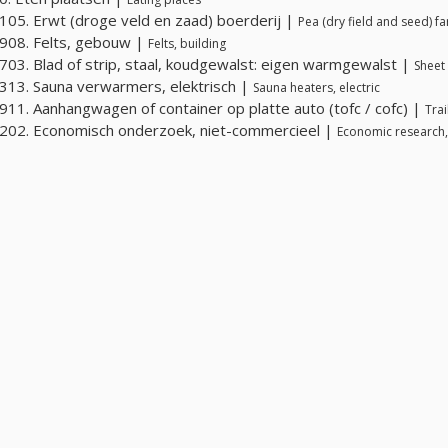
05. Erwt (droge veld en zaad) boerderij |
Pea (dry field and seed) f
908. Felts, gebouw |
Felts, building
03. Blad of strip, staal, koudgewalst: eigen warmgewalst |
Sheet 
13. Sauna verwarmers, elektrisch |
Sauna heaters, electric
11. Aanhangwagen of container op platte auto (tofc / cofc) |
Trai
02. Economisch onderzoek, niet-commercieel |
Economic research