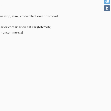
arm
or strip, steel, cold-rolled: own hot-rolled
ler or container on flat car (tofc/cofc)
, noncommercial