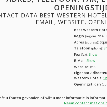
OPENINGSTIJ
NTACT DATA BEST WESTERN HOTELS
EMAIL, WEBSITE, OPE
Best Western Hote
Regio
:
N\A, 
(region)
Adres
:
Squa
(address)
Telefoon
:
S
(phone)
Fax
:
Show
02 37
(fax)
E-Mail:
Show
Website:
n\a
Eigenaar / directe
Western Hotels
:
S
Openingstijden
(op
eft u fouten gevonden of wilt u meer informatie in informat
Neem contact met ons 