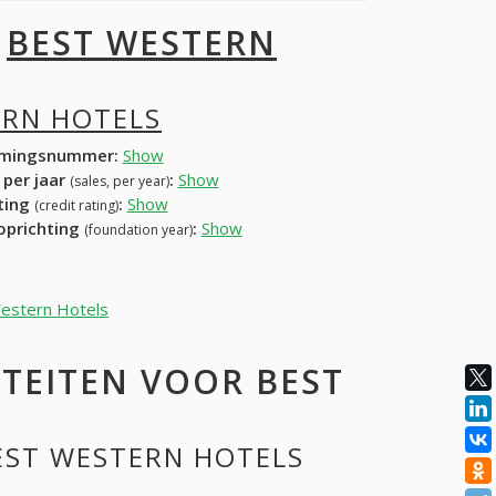
I
BEST WESTERN
ERN HOTELS
mingsnummer:
Show
 per jaar
:
Show
(sales, per year)
ating
:
Show
(credit rating)
 oprichting
:
Show
(foundation year)
Western Hotels
TEITEN VOOR BEST
BEST WESTERN HOTELS