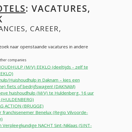
OTELS
: VACATURES,
K
ANCIES, CAREER,
zoek naar openstaande vacatures in andere
 other companies
OUDHULP (M/V) EEKLO (deeltijds - zelf te
(EEKLO)
ulp/Huishoudhulp in Daknam – kies een
che) fiets of bedrijfswagen! (DAKNAM)
ieve huishoudhulp (M/V) te Huldenberg, 16 uur
k (HULDENBERG)
G ACTION (BRUGGE)
 franchisenemer Benelux (Regio Vilvoorde-
m)
m Verpleegkundige NACHT Sint-Niklaas (SINT-