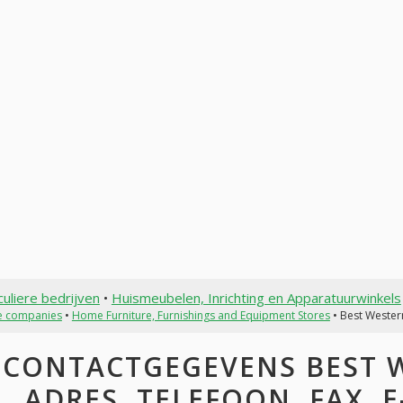
culiere bedrijven
•
Huismeubelen, Inrichting en Apparatuurwinkels
te companies
•
Home Furniture, Furnishings and Equipment Stores
• Best Wester
CONTACTGEGEVENS BEST W
ADRES, TELEFOON, FAX, E