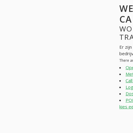
WE
CA
WO
TRA
Er zij
bedrij
There a
Ope
Me
Cal
Log
Dos
PO
kies e