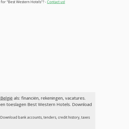
 for "Best Western Hotels"? -
Contact us!
België
als: financiën, rekeningen, vacatures.
n en toeslagen Best Western Hotels. Download
. Download bank accounts, tenders, credit history, taxes