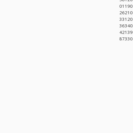
011901
26210
331207
363403
421399
873302