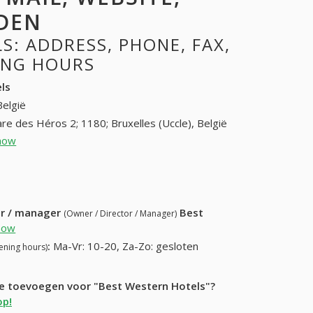
DEN
: ADDRESS, PHONE, FAX,
NING HOURS
ls
België
re des Héros 2; 1180; Bruxelles (Uccle), België
how
02 374 31 85; 0800 167 76 (+32-02 374 31
85; 0800 167 76)
5 06 23 (+32-02 375 06 23)
ur / manager
Best
(Owner / Director / Manager)
how
:
Ma-Vr: 10-20, Za-Zo: gesloten
ening hours)
ie toevoegen voor "Best Western Hotels"?
op!