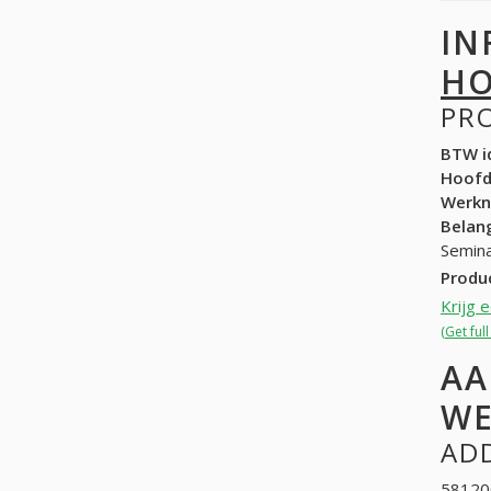
IN
HO
PR
BTW id
Hoof
Werk
Belang
Semina
Produ
Krijg 
(Get ful
AA
WE
ADD
581200