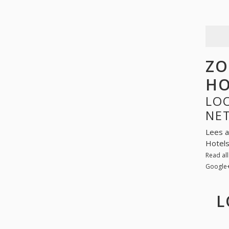
ZO
HO
LOO
NE
Lees a
Hotels
Read al
Google
L