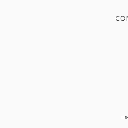
CO
He