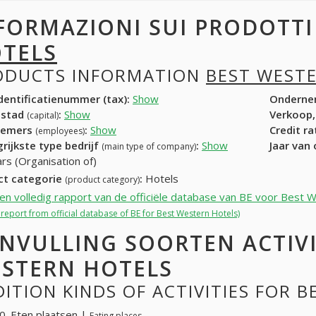
FORMAZIONI SUI PRODOTT
TELS
ODUCTS INFORMATION
BEST WEST
entificatienummer (tax):
Show
Onderne
dstad
:
Show
Verkoop,
(capital)
nemers
:
Show
Credit r
(employees)
rijkste type bedrijf
:
Show
Jaar van
(main type of company)
rs (Organisation of)
ct categorie
:
Hotels
(product category)
een volledig rapport van de officiële database van BE voor Best 
l report from official database of BE for Best Western Hotels)
NVULLING SOORTEN ACTIVI
STERN HOTELS
ITION KINDS OF ACTIVITIES FOR 
. Eten plaatsen |
Eating places