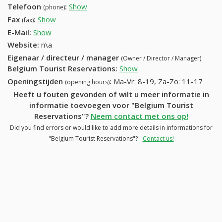
Telefoon
:
Show
02 513 74 84 (+32-02 513 74 84)
(phone)
Fax
:
Show
02 513 92 77 (+32-02 513 92 77)
(fax)
E-Mail:
Show
Website:
n\a
Eigenaar / directeur / manager
(Owner / Director / Manager)
Belgium Tourist Reservations
:
Show
Openingstijden
:
Ma-Vr: 8-19, Za-Zo: 11-17
(opening hours)
Heeft u fouten gevonden of wilt u meer informatie in
informatie toevoegen voor "Belgium Tourist
Reservations"?
Neem contact met ons op!
Did you find errors or would like to add more details in informations for
"Belgium Tourist Reservations"? -
Contact us!