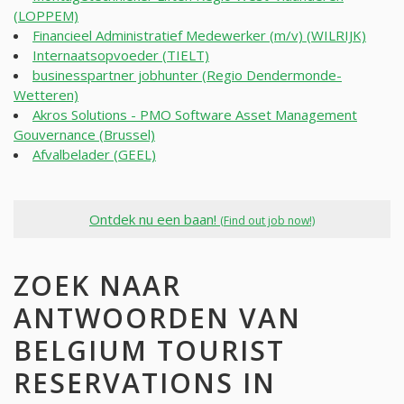
(LOPPEM)
Financieel Administratief Medewerker (m/v) (WILRIJK)
Internaatsopvoeder (TIELT)
businesspartner jobhunter (Regio Dendermonde-
Wetteren)
Akros Solutions - PMO Software Asset Management
Gouvernance (Brussel)
Afvalbelader (GEEL)
Ontdek nu een baan!
(Find out job now!)
ZOEK NAAR
ANTWOORDEN VAN
BELGIUM TOURIST
RESERVATIONS IN