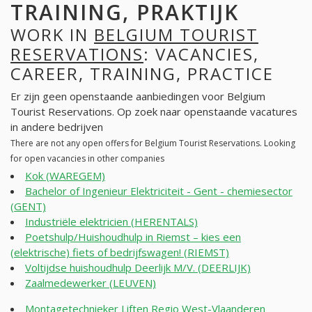
TRAINING, PRAKTIJK
WORK IN
BELGIUM TOURIST
RESERVATIONS
: VACANCIES,
CAREER, TRAINING, PRACTICE
Er zijn geen openstaande aanbiedingen voor Belgium
Tourist Reservations. Op zoek naar openstaande vacatures
in andere bedrijven
There are not any open offers for Belgium Tourist Reservations. Looking
for open vacancies in other companies
Kok (WAREGEM)
Bachelor of Ingenieur Elektriciteit - Gent - chemiesector
(GENT)
Industriële elektricien (HERENTALS)
Poetshulp/Huishoudhulp in Riemst – kies een
(elektrische) fiets of bedrijfswagen! (RIEMST)
Voltijdse huishoudhulp Deerlijk M/V. (DEERLIJK)
Zaalmedewerker (LEUVEN)
Montagetechnieker Liften Regio West-Vlaanderen