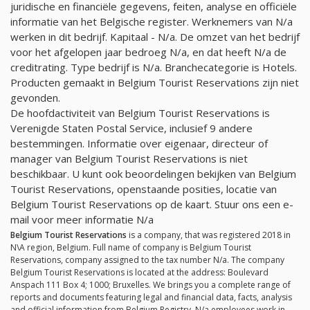
juridische en financiële gegevens, feiten, analyse en officiële
informatie van het Belgische register. Werknemers van
N/a
werken in dit bedrijf. Kapitaal -
N/a
. De omzet van het bedrijf
voor het afgelopen jaar bedroeg
N/a
, en dat heeft
N/a
de
creditrating. Type bedrijf is
N/a
. Branchecategorie is Hotels.
Producten gemaakt in Belgium Tourist Reservations zijn niet
gevonden.
De hoofdactiviteit van Belgium Tourist Reservations is
Verenigde Staten Postal Service, inclusief 9 andere
bestemmingen. Informatie over eigenaar, directeur of
manager van Belgium Tourist Reservations is niet
beschikbaar. U kunt ook beoordelingen bekijken van Belgium
Tourist Reservations, openstaande posities, locatie van
Belgium Tourist Reservations op de kaart. Stuur ons een e-
mail voor meer informatie
N/a
Belgium Tourist Reservations
is a company, that was registered 2018 in
N\A region, Belgium. Full name of company is Belgium Tourist
Reservations, company assigned to the tax number
N/a
. The company
Belgium Tourist Reservations is located at the address: Boulevard
Anspach 111 Box 4; 1000; Bruxelles. We brings you a complete range of
reports and documents featuring legal and financial data, facts, analysis
and official information from Belgium Registry.
N/a
employees work in