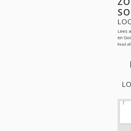
ZO
SO
LOO
Lees a
en Go
Read al
LO