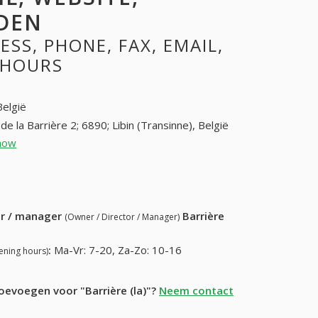
DEN
SS, PHONE, FAX, EMAIL,
 HOURS
België
de la Barrière 2; 6890; Libin (Transinne), België
how
061 65 50 37; 061 65 58 78 (+32-061 65 50
37; 061 65 58 78)
5 55 32 (+32-061 65 55 32)
ur / manager
Barrière
(Owner / Director / Manager)
:
Ma-Vr: 7-20, Za-Zo: 10-16
ening hours)
oevoegen voor "Barrière (la)"?
Neem contact