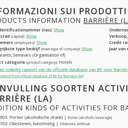
FORMAZIONI SUI PRODOTT
ODUCTS INFORMATION
BARRIÈRE (L
entificatienummer (tax):
Show
Onderne
dstad
:
Show
Verkoop,
(capital)
nemers
:
Show
Credit r
(employees)
rijkste type bedrijf
:
Show
Jaar van
(main type of company)
rants; Seminars (Organisation of)
ct categorie
:
Hotels
(product category)
een volledig rapport van de officiële database van BE voor Barrière
l report from official database of BE for Barrière (la))
NVULLING SOORTEN ACTIV
RRIÈRE (LA)
ITION KINDS OF ACTIVITIES FOR BA
05. Portier (alcoholische drank) |
Porter (alcoholic beverage)
02. Oliestenen, kunstmatig |
Oilstones, artificial