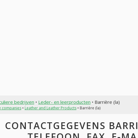
culiere bedrijven
•
Leder- en leerproducten
• Barrière (la)
te companies
•
Leather and Leather Products
• Barrière (la)
CONTACTGEGEVENS BARRIÈ
TELEFOON, FAX, E-MAI