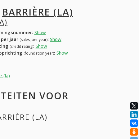
I
BARRIÈRE (LA)
A)
mingsnummer:
Show
 per jaar
:
Show
(sales, per year)
ating
:
Show
(credit rating)
 oprichting
:
Show
(foundation year)
 (la)
ITEITEN VOOR
RRIÈRE (LA)