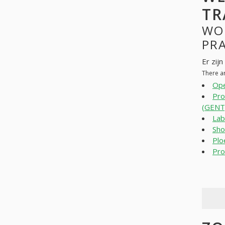
TR
WO
PR
Er zij
There ar
Ope
Pro
(GENT
Lab
Sho
Plo
Pro