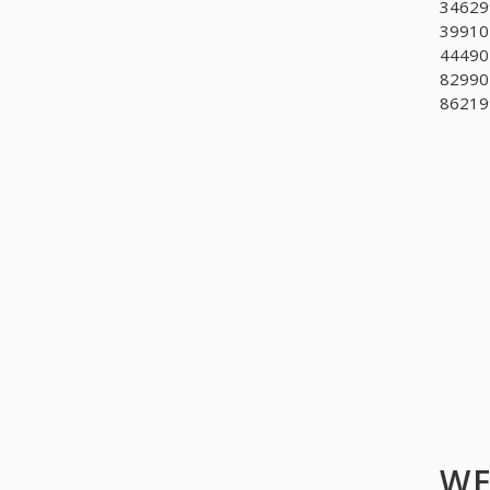
346299
39910
444901
829902
862199
WE