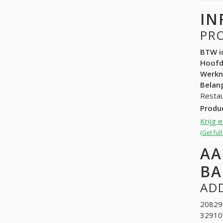
IN
PR
BTW id
Hoof
Werk
Belang
Restau
Produ
Krijg 
(Get ful
AA
BA
ADD
208299
329107