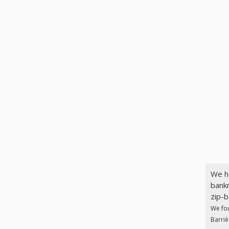
We h
bankr
zip-b
We fo
Barriè