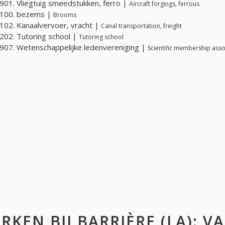
01. Vliegtuig smeedstukken, ferro |
Aircraft forgings, ferrous
100. bezems |
Brooms
02. Kanaalvervoer, vracht |
Canal transportation, freight
02. Tutoring school |
Tutoring school
07. Wetenschappelijke ledenvereniging |
Scientific membership asso
RKEN BIJ
BARRIÈRE (LA)
: V