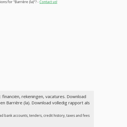
ons for "Barrière (la)"? -
Contact us!
: financiën, rekeningen, vacatures. Download
n Barrière (la). Download volledig rapport als
d bank accounts, tenders, credit history, taxes and fees