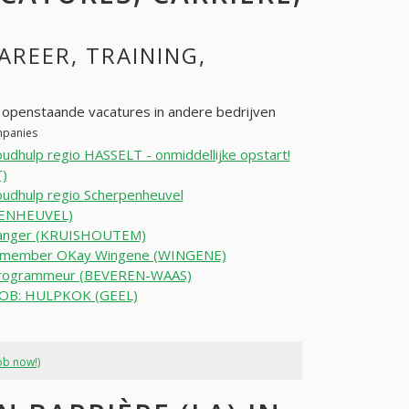
CAREER, TRAINING,
r openstaande vacatures in andere bedrijven
ompanies
udhulp regio HASSELT - onmiddellijke opstart!
)
udhulp regio Scherpenheuvel
ENHEUVEL)
anger (KRUISHOUTEM)
member OKay Wingene (WINGENE)
rogrammeur (BEVEREN-WAAS)
JOB: HULPKOK (GEEL)
ob now!)