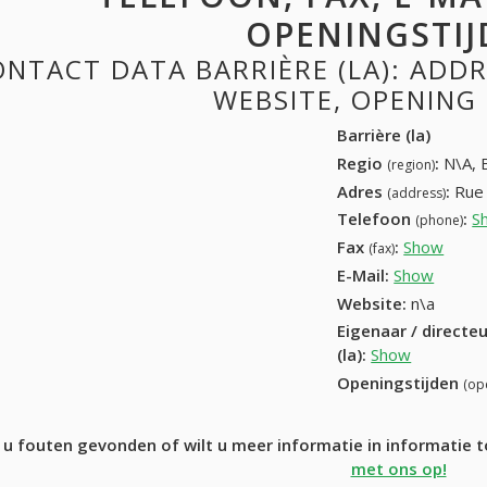
OPENINGSTIJ
NTACT DATA BARRIÈRE (LA): ADDRE
WEBSITE, OPENING
Barrière (la)
Regio
:
N\A, 
(region)
Adres
:
Rue 
(address)
Telefoon
:
S
(phone)
Fax
:
Show
061 6
(fax)
E-Mail:
Show
Website:
n\a
Eigenaar / directe
(la)
:
Show
Openingstijden
(op
 u fouten gevonden of wilt u meer informatie in informatie t
met ons op!