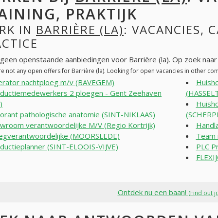
AINING, PRAKTIJK
RK IN
BARRIÈRE (LA)
: VACANCIES, 
ACTICE
n geen openstaande aanbiedingen voor Barrière (la). Op zoek naa
e not any open offers for Barrière (la). Looking for open vacancies in other c
rator nachtploeg m/v (BAVEGEM)
Huisho
ductiemedewerkers 2 ploegen - Gent Zeehaven
(HASSELT
)
Huisho
orant pathologische anatomie (SINT-NIKLAAS)
(SCHERP
wroom verantwoordelijke M/V (Regio Kortrijk)
Handl
egverantwoordelijke (MOORSLEDE)
Team 
ductieplanner (SINT-ELOOIS-VIJVE)
PLC P
FLEXI
Ontdek nu een baan!
(Find out j