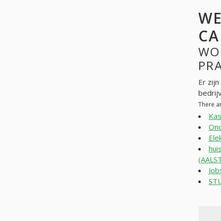
WE
CA
WO
PR
Er zij
bedrij
There a
Kas
Ond
Ele
hui
(AALS
Job
ST