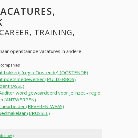
VACATURES,
K
 CAREER, TRAINING,
naar openstaande vacatures in andere
r companies
t bakkerij (regio Oostende) (OOSTENDE)
nt poetsmedewerker (PULDERBOS)
dent (ASSE)
 Auditor word gewaardeerd voor je inzet - regio
en (ANTWERPEN)
ctiearbeider (BEVEREN-WAAS)
oedmakelaar (BRUSSEL)
ob now!)