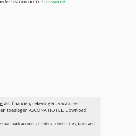
ions for "ASCONA HOTEL"? -
Contact us!
ië
als: financiën, rekeningen, vacatures.
gen en toeslagen ASCONA HOTEL. Download
nload bank accounts, tenders, credit history, taxes and