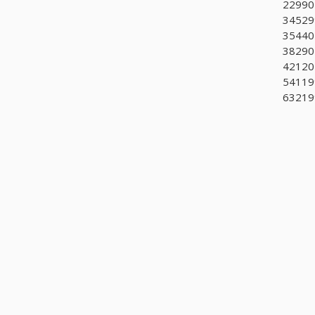
229902
34529
354401
38290
421201
541199
632199