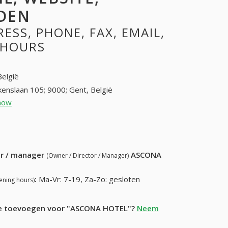
DEN
SS, PHONE, FAX, EMAIL,
 HOURS
België
enslaan 105; 9000; Gent, België
how
09 221 27 56 (+32-09 221 27 56)
1 47 01 (+32-09 221 47 01)
ur / manager
ASCONA
(Owner / Director / Manager)
:
Ma-Vr: 7-19, Za-Zo: gesloten
ening hours)
tie toevoegen voor "ASCONA HOTEL"?
Neem