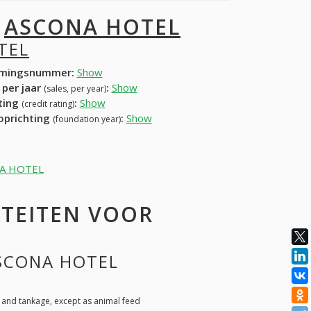
I
ASCONA HOTEL
TEL
mingsnummer:
Show
 per jaar
:
Show
(sales, per year)
ating
:
Show
(credit rating)
 oprichting
:
Show
(foundation year)
ONA HOTEL
ITEITEN VOOR
ASCONA HOTEL
and tankage, except as animal feed