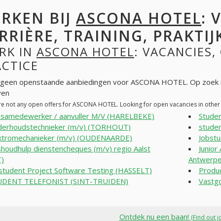
RKEN BIJ
ASCONA HOTEL
: 
RRIÈRE, TRAINING, PRAKTIJ
RK IN
ASCONA HOTEL
: VACANCIES,
ACTICE
n geen openstaande aanbiedingen voor ASCONA HOTEL. Op zoek 
ven
re not any open offers for ASCONA HOTEL. Looking for open vacancies in othe
samedewerker / aanvuller M/V (HARELBEKE)
Studen
erhoudstechnieker (m/v) (TORHOUT)
stude
ktromechanieker (m/v) (OUDENAARDE)
Jobstu
shoudhulp dienstencheques (m/v) regio Aalst
Junior
T)
Antwerp
student Project Software Testing (HASSELT)
Produ
UDENT TELEFONIST (SINT-TRUIDEN)
Vastg
Ontdek nu een baan!
(Find out j