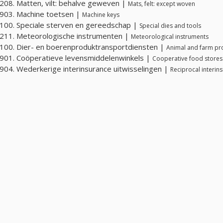
08. Matten, vilt: behalve geweven |
Mats, felt: except woven
903. Machine toetsen |
Machine keys
00. Speciale sterven en gereedschap |
Special dies and tools
211. Meteorologische instrumenten |
Meteorological instruments
00. Dier- en boerenproduktransportdiensten |
Animal and farm pro
01. Coöperatieve levensmiddelenwinkels |
Cooperative food stores
04. Wederkerige interinsurance uitwisselingen |
Reciprocal interi