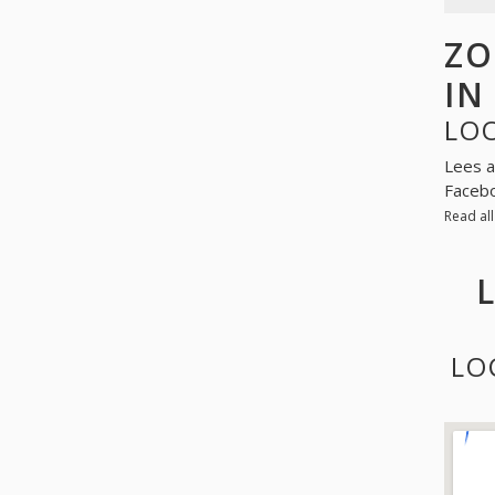
ZO
IN
LO
Lees a
Facebo
Read al
LO