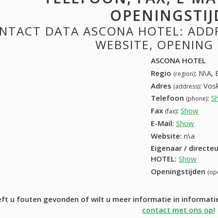
OPENINGSTIJ
NTACT DATA ASCONA HOTEL: ADDRE
WEBSITE, OPENING
ASCONA HOTEL
Regio
:
N\A, 
(region)
Adres
:
Vosk
(address)
Telefoon
:
S
(phone)
Fax
:
Show
09 22
(fax)
E-Mail:
Show
Website:
n\a
Eigenaar / directe
HOTEL
:
Show
Openingstijden
(op
ft u fouten gevonden of wilt u meer informatie in informa
contact met ons op!