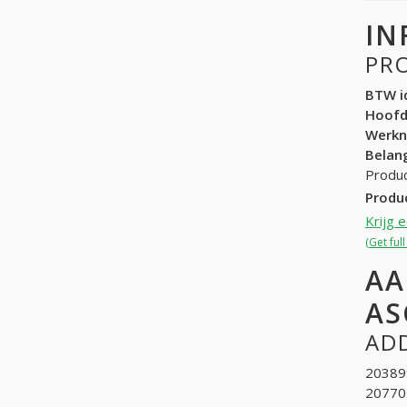
IN
PR
BTW id
Hoof
Werk
Belang
Produc
Produ
Krijg 
(Get ful
AA
AS
ADD
20389
207701