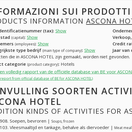
FORMAZIONI SUI PRODOTT
ODUCTS INFORMATION
ASCONA HO
entificatienummer (tax):
Show
Onderne
dstad
:
Show
Verkoop,
(capital)
nemers
:
Show
Credit r
(employees)
rijkste type bedrijf
:
Show
Jaar van
(main type of company)
ten die in ASCONA HOTEL zijn gemaakt, worden niet gevonden.
ct categorie
:
Hotels
(product category)
een volledig rapport van de officiële database van BE voor ASC
l report from official database of BE for ASCONA HOTEL)
NVULLING SOORTEN ACTIV
CONA HOTEL
ITION KINDS OF ACTIVITIES FOR 
908. Soepen, bevroren |
Soups, frozen
03. Vleesmaaltijd en tankage, behalve als diervoeder |
Meat meal 