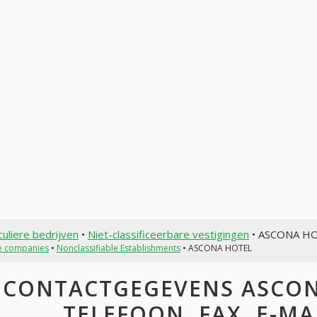
culiere bedrijven
•
Niet-classificeerbare vestigingen
• ASCONA H
te companies
•
Nonclassifiable Establishments
• ASCONA HOTEL
CONTACTGEGEVENS ASCONA
TELEFOON, FAX, E-MAI