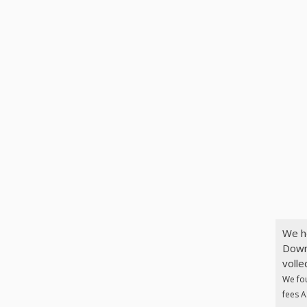
We h
Down
volle
We fo
fees A