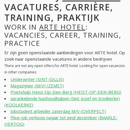
VACATURES, CARRIÈRE,
TRAINING, PRAKTIJK
WORK IN
ARTE HOTEL
:
VACANCIES, CAREER, TRAINING,
PRACTICE
Er zijn geen openstaande aanbiedingen voor ARTE hotel. Op
zoek naar openstaande vacatures in andere bedrijven
There are not any open offers for ARTE hotel. Looking for open vacancies
in other companies
Underwriter (SINT-GILLIS)
Magazijnier (M/V) (ZEMST)
Poetshulp Heist-Op-Den-Berg (HEIST-OP-DEN-BERG)
sprankelende huishoudhulpen (Sint-Jozef en Koolkerke)
(KOOLKERKE)
Jobstudent arbeider zaterdag M/V (OVERPELT)
Flexi-job verkoop najaar tot eind december (BAARLE-
HERTOG)