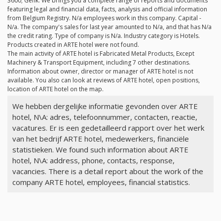
3600; Genk. We brings you a complete range of reports and documents
featuring legal and financial data, facts, analysis and official information
from Belgium Registry.
N/a
employees work in this company. Capital -
N/a
. The company's sales for last year amounted to
N/a
, and that has
N/a
the credit rating. Type of company is
N/a
. Industry category is Hotels.
Products created in ARTE hotel were not found.
The main activity of ARTE hotel is Fabricated Metal Products, Except
Machinery & Transport Equipment, including 7 other destinations.
Information about owner, director or manager of ARTE hotel is not
available. You also can look at reviews of ARTE hotel, open positions,
location of ARTE hotel on the map.
We hebben dergelijke informatie gevonden over ARTE
hotel, N\A: adres, telefoonnummer, contacten, reactie,
vacatures. Er is een gedetailleerd rapport over het werk
van het bedrijf ARTE hotel, medewerkers, financiële
statistieken. We found such information about ARTE
hotel, N\A: address, phone, contacts, response,
vacancies. There is a detail report about the work of the
company ARTE hotel, employees, financial statistics.