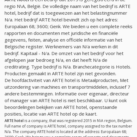
regio N\A, België. De volledige naam van het bedrijf is ARTE
hotel, bedrijf dat is toegewezen aan het belastingnummer
N/a
. Het bedrijf ARTE hotel bevindt zich op het adres:
Europalaan 68; 3600; Genk. We bieden u een complete reeks
rapporten en documenten met juridische en financiële
gegevens, feiten, analyse en officiële informatie van het
Belgische register. Werknemers van
N/a
werken in dit
bedrijf. Kapitaal -
N/a
. De omzet van het bedrijf voor het
afgelopen jaar bedroeg
N/a
, en dat heeft
N/a
de
creditrating. Type bedrijf is
N/a
. Branchecategorie is Hotels.
Producten gemaakt in ARTE hotel zijn niet gevonden.
De hoofdactiviteit van ARTE hotel is Metaalproducten, Met
uitzondering van machines en transportmiddelen, inclusief 7
andere bestemmingen. Informatie over eigenaar, directeur
of manager van ARTE hotel is niet beschikbaar. U kunt ook
beoordelingen bekijken van ARTE hotel, openstaande
posities, locatie van ARTE hotel op de kaart.
ARTE hotel
is a company, that was registered 2015 in N\A region, Belgium.
Full name of company is ARTE hotel, company assigned to the tax number
N/a
. The company ARTE hotel is located at the address: Europalaan 68;