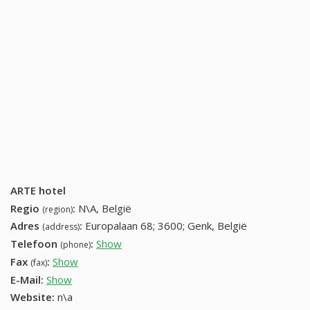
ARTE hotel
Regio
:
N\A, België
(region)
Adres
:
Europalaan 68; 3600; Genk, België
(address)
Telefoon
:
Show
089 35 20 06 (+32-089 35 20 06)
(phone)
Fax
:
Show
+32 (11) 904-84-70
(fax)
E-Mail:
Show
Website:
n\a