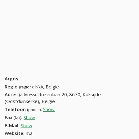
Argos
Regio
:
N\A, België
(region)
Adres
:
Rozenlaan 20; 8670; Koksijde
(address)
(Oostduinkerke), België
Telefoon
:
Show
058 52 11 00 (+32-058 52 11 00)
(phone)
Fax
:
Show
058 52 12 00 (+32-058 52 12 00)
(fax)
E-Mail:
Show
Website:
n\a