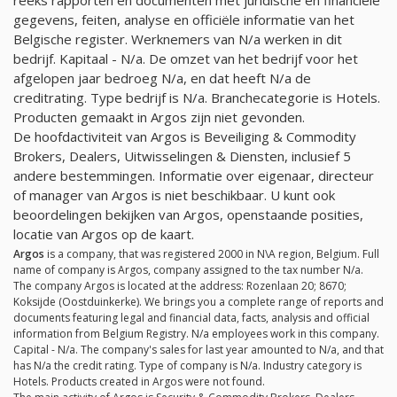
gegevens, feiten, analyse en officiële informatie van het
Belgische register. Werknemers van
N/a
werken in dit
bedrijf. Kapitaal -
N/a
. De omzet van het bedrijf voor het
afgelopen jaar bedroeg
N/a
, en dat heeft
N/a
de
creditrating. Type bedrijf is
N/a
. Branchecategorie is Hotels.
Producten gemaakt in Argos zijn niet gevonden.
De hoofdactiviteit van Argos is Beveiliging & Commodity
Brokers, Dealers, Uitwisselingen & Diensten, inclusief 5
andere bestemmingen. Informatie over eigenaar, directeur
of manager van Argos is niet beschikbaar. U kunt ook
beoordelingen bekijken van Argos, openstaande posities,
locatie van Argos op de kaart.
Argos
is a company, that was registered 2000 in N\A region, Belgium. Full
name of company is Argos, company assigned to the tax number
N/a
.
The company Argos is located at the address: Rozenlaan 20; 8670;
Koksijde (Oostduinkerke). We brings you a complete range of reports and
documents featuring legal and financial data, facts, analysis and official
information from Belgium Registry.
N/a
employees work in this company.
Capital -
N/a
. The company's sales for last year amounted to
N/a
, and that
has
N/a
the credit rating. Type of company is
N/a
. Industry category is
Hotels. Products created in Argos were not found.