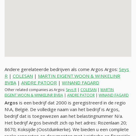
Andere gerelateerde bedrijven als come Argos Argos:
Seys
R
|
COLESAN
|
MARTIN EIGENT.WOON & WINKELINR
BVBA
|
ANDRE PATOOR
|
WINAND FAGARD
Other related companies as Argos:
Seys R
|
COLESAN
|
MARTIN
EIGENT.WOON & WINKELINR BVBA
|
ANDRE PATOOR
|
WINAND FAGARD
Argos
is een bedrijf dat 2000 is geregistreerd in de regio
N\A, België. De volledige naam van het bedrijf is Argos,
bedrijf dat is toegewezen aan het belastingnummer
N/a
.
Het bedrijf Argos bevindt zich op het adres: Rozenlaan 20;
8670; Koksijde (Oostduinkerke). We bieden u een complete
reeks rapporten en documenten met juridische en financiële