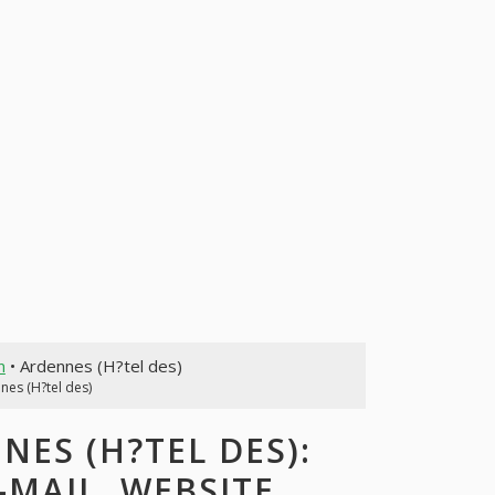
n
• Ardennes (H?tel des)
nes (H?tel des)
ES (H?TEL DES):
-MAIL, WEBSITE,