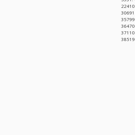
224101
30691
357999
364700
371102
385199