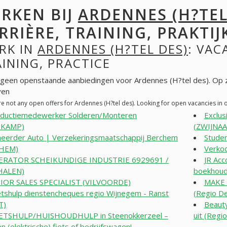
RKEN BIJ
ARDENNES (H?TEL
RRIÈRE, TRAINING, PRAKTIJ
RK IN
ARDENNES (H?TEL DES)
: VAC
INING, PRACTICE
n geen openstaande aanbiedingen voor Ardennes (H?tel des). Op
ven
re not any open offers for Ardennes (H?tel des). Looking for open vacancies in
ductiemedewerker Solderen/Monteren
Exclus
TKAMP)
(ZWIJNA
eerder Auto | Verzekeringsmaatschappij Berchem
Stude
HEM)
Verko
ERATOR SCHEIKUNDIGE INDUSTRIE 6929691 /
JR Acc
(HALEN)
boekhoud
IOR SALES SPECIALIST (VILVOORDE)
MAKE 
tshulp dienstencheques regio Wijnegem - Ranst
(Regio D
T)
Beauty
ETSHULP/HUISHOUDHULP in Steenokkerzeel –
uit (Regi
en (elektrische) fiets of bedrijfswagen!