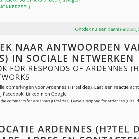
NOKKERZEEL)
Ontdek nu een baan!
(Find out j
EK NAAR ANTWOORDEN VAN
S) IN SOCIALE NETWERKEN
K FOR RESPONDS OF ARDENNES (H?
TWORKS
lle opmerkingen voor
Ardennes (H?tel des)
. Laat een reactie ach
ij Facebook, LinkedIn en Google+
l the comments for
Ardennes (H?tel des)
. Leave a respond for
Ardennes (H?tel d
+
OCATIE ARDENNES (H?TEL 