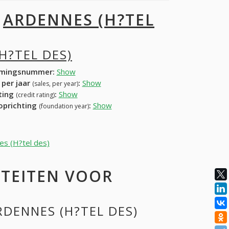
I
ARDENNES (H?TEL
H?TEL DES)
mingsnummer:
Show
 per jaar
:
Show
(sales, per year)
ating
:
Show
(credit rating)
 oprichting
:
Show
(foundation year)
es (H?tel des)
ITEITEN VOOR
RDENNES (H?TEL DES)