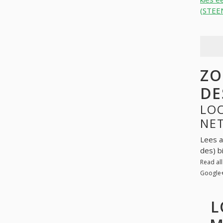
(STEE
ZO
DE
LOO
NE
Lees a
des) b
Read al
Google
L