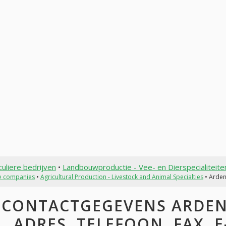
culiere bedrijven
•
Landbouwproductie - Vee- en Dierspecialiteite
te companies
•
Agricultural Production - Livestock and Animal Specialties
• Arden
CONTACTGEGEVENS ARDENN
ADRES, TELEFOON, FAX, E