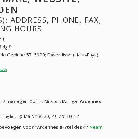
DEN
): ADDRESS, PHONE, FAX,
NING HOURS
s)
België
de Gedinne 57; 6929; Daverdisse (Haut-Fays),
how
061 58 81 14 (+32-061 58 81 14)
53) 986-99-72
ur / manager
Ardennes
(Owner / Director / Manager)
:
Ma-Vr: 8-20, Za-Zo: 10-17
ening hours)
toevoegen voor "Ardennes (H?tel des)"?
Neem