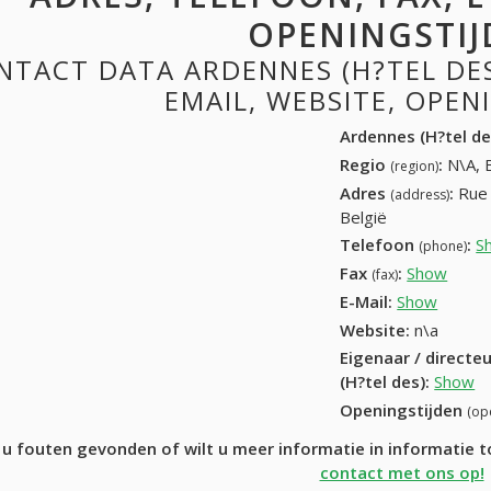
OPENINGSTIJ
NTACT DATA ARDENNES (H?TEL DES
EMAIL, WEBSITE, OPE
Ardennes (H?tel de
Regio
:
N\A, 
(region)
Adres
:
Rue 
(address)
België
Telefoon
:
S
(phone)
Fax
:
Show
+32 (
(fax)
E-Mail:
Show
Website:
n\a
Eigenaar / directe
(H?tel des)
:
Show
Openingstijden
(op
 u fouten gevonden of wilt u meer informatie in informatie 
contact met ons op!