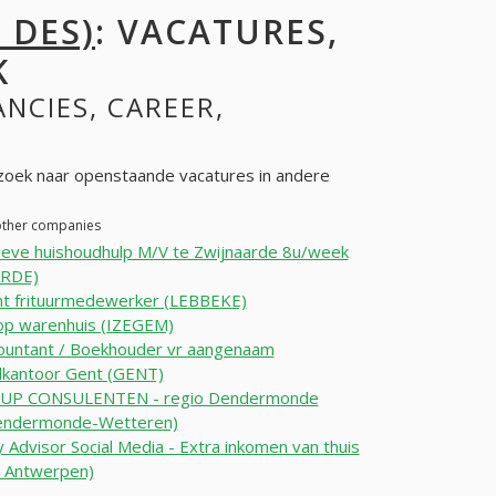
 DES)
: VACATURES,
K
ANCIES, CAREER,
 zoek naar openstaande vacatures in andere
 other companies
ieve huishoudhulp M/V te Zwijnaarde 8u/week
ARDE)
nt frituurmedewerker (LEBBEKE)
op warenhuis (IZEGEM)
ountant / Boekhouder vr aangenaam
kantoor Gent (GENT)
UP CONSULENTEN - regio Dendermonde
endermonde-Wetteren)
 Advisor Social Media - Extra inkomen van thuis
o Antwerpen)