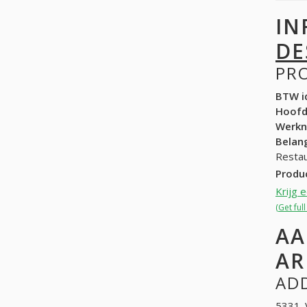
IN
DE
PR
BTW id
Hoof
Werk
Belang
Resta
Produ
Krijg 
(Get ful
AA
AR
ADD
5331. 