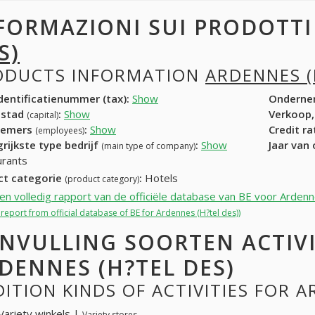
FORMAZIONI SUI PRODOTT
S)
ODUCTS INFORMATION
ARDENNES (
entificatienummer (tax):
Show
Onderne
dstad
:
Show
Verkoop,
(capital)
nemers
:
Show
Credit r
(employees)
rijkste type bedrijf
:
Show
Jaar van
(main type of company)
urants
ct categorie
:
Hotels
(product category)
een volledig rapport van de officiële database van BE voor Ardenn
l report from official database of BE for Ardennes (H?tel des))
NVULLING SOORTEN ACTIV
DENNES (H?TEL DES)
ITION KINDS OF ACTIVITIES FOR A
Variety winkels |
Variety stores