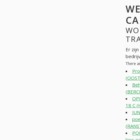
WE
CA
WO
TRA
Er zij
bedrij
There a
Pro
(OOS
Beh
(BERC
OP
18 C 
JUN
poe
(RANS
PO
kies e