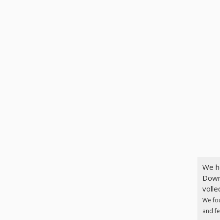
We h
Down
volle
We fo
and fe