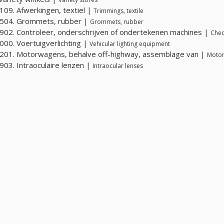
09. Afwerkingen, textiel |
Trimmings, textile
504. Grommets, rubber |
Grommets, rubber
02. Controleer, onderschrijven of ondertekenen machines |
Chec
00. Voertuigverlichting |
Vehicular lighting equipment
01. Motorwagens, behalve off-highway, assemblage van |
Motor
03. Intraoculaire lenzen |
Intraocular lenses