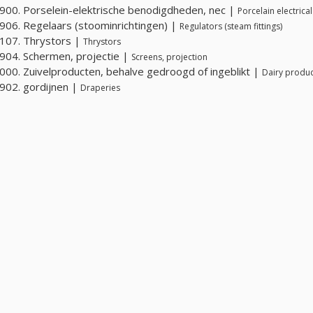
00. Porselein-elektrische benodigdheden, nec |
Porcelain electrica
06. Regelaars (stoominrichtingen) |
Regulators (steam fittings)
107. Thrystors |
Thrystors
04. Schermen, projectie |
Screens, projection
00. Zuivelproducten, behalve gedroogd of ingeblikt |
Dairy produc
02. gordijnen |
Draperies