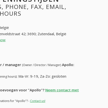
 PHONE, FAX, EMAIL,
 HOURS
België
enveldstraat 42; 3690; Zutendaal, België
how
089 71 54 57 (+32-089 71 54 57)
3 09 29 (+32-089 73 09 29)
ur / manager
Apollo
:
(Owner / Director / Manager)
:
Ma-Vr: 9-19, Za-Zo: gesloten
ening hours)
 toevoegen voor "Apollo"?
Neem contact met
mations for "Apollo"? -
Contact us!