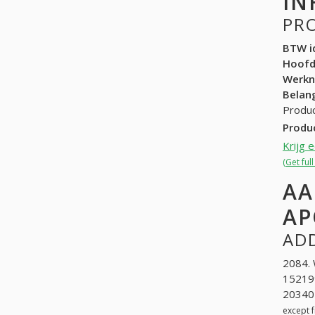
IN
PR
BTW id
Hoof
Werk
Belang
Produc
Produ
Krijg 
(Get ful
AA
AP
ADD
2084. 
15219
203402
except 