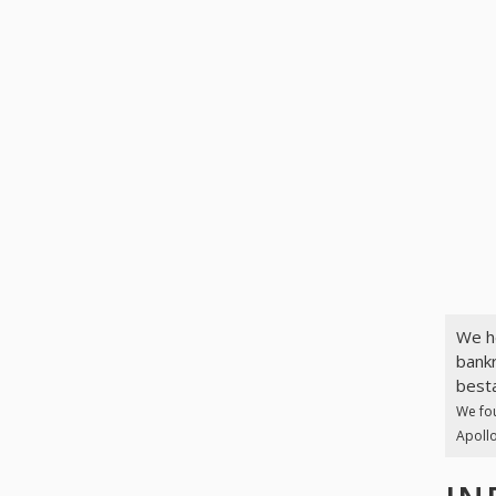
We h
bankr
best
We fo
Apollo