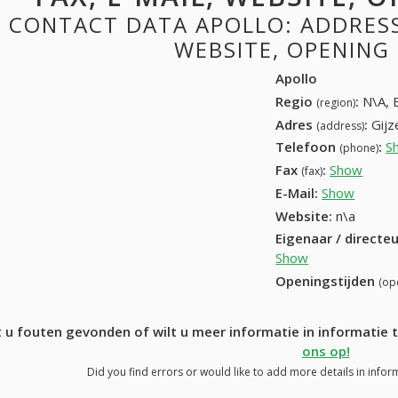
CONTACT DATA APOLLO: ADDRESS,
WEBSITE, OPENING
Apollo
Regio
:
N\A, 
(region)
Adres
:
Gijz
(address)
Telefoon
:
S
(phone)
Fax
:
Show
089 7
(fax)
E-Mail:
Show
Website:
n\a
Eigenaar / directe
Show
Openingstijden
(op
 u fouten gevonden of wilt u meer informatie in informatie
ons op!
Did you find errors or would like to add more details in infor