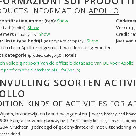
FORMAZIONI SUI PRODOTT
ODUCTS INFORMATION
APOLLO
entificatienummer (tax):
Show
Onderne
dstad
:
Show
Verkoop,
(capital)
nemers
:
Show
Credit r
(employees)
rijkste type bedrijf
:
Show
Jaar van
(main type of company)
ten die in Apollo zijn gemaakt, worden niet gevonden.
ct categorie
:
Hotels
(product category)
een volledig rapport van de officiële database van BE voor Apollo
l report from official database of BE for Apollo)
NVULLING SOORTEN ACTIV
OLLO
ITION KINDS OF ACTIVITIES FOR 
Wijnen, brandewijn en brandewijngeesten |
Wines, brandy, and brandy
900. Eengezinswoningbouw, nv |
Single-family housing construction, ne
04. Vruchten, gedroogd of gedehydrateerd, met uitzondering 
freeze-dried