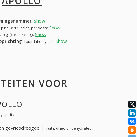
I
APOLLO
mingsnummer:
Show
 per jaar
:
Show
(sales, per year)
ating
:
Show
(credit rating)
 oprichting
:
Show
(foundation year)
ITEITEN VOOR
APOLLO
 spirits
c
van gevriesdroogde |
Fruits, dried or dehydrated,