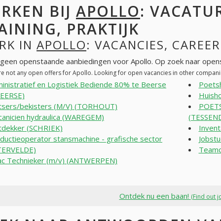
RKEN BIJ
APOLLO
: VACATUR
AINING, PRAKTIJK
RK IN
APOLLO
: VACANCIES, CAREER
n geen openstaande aanbiedingen voor Apollo. Op zoek naar open
re not any open offers for Apollo. Looking for open vacancies in other compan
inistratief en Logistiek Bediende 80% te Beerse
Poets
BEERSE)
Huish
sers/bekisters (M/V) (TORHOUT)
POETS
anicien hydraulica (WAREGEM)
(TESSEN
tdekker (SCHRIEK)
Invent
ductieoperator stansmachine - grafische sector
Jobst
TERVELDE)
Teamco
c Technieker (m/v) (ANTWERPEN)
Ontdek nu een baan!
(Find out j