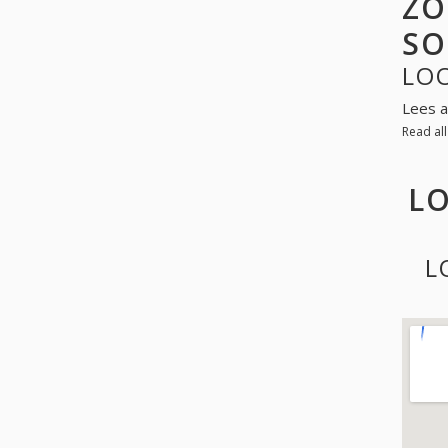
ZO
SO
LO
Lees a
Read al
LO
L