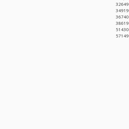
326499
349199
36740
386199
514300
571499