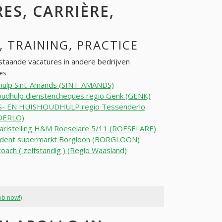
ES, CARRIÈRE,
, TRAINING, PRACTICE
staande vacatures in andere bedrijven
ies
hulp Sint-Amands (SINT-AMANDS)
oudhulp dienstencheques regio Genk (GENK)
- EN HUISHOUDHULP regio Tessenderlo
DERLO)
aristelling H&M Roeselare 5/11 (ROESELARE)
udent supermarkt Borgloon (BORGLOON)
ach ( zelfstandig ) (Regio Waasland)
ob now!)