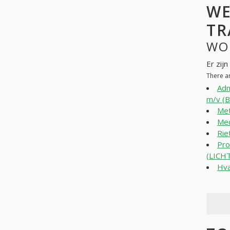
WE
TR
WO
Er zij
There a
Adm
m/v (
Met
Mec
Rie
Pro
(LICH
Hva