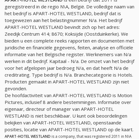
geregistreerd in de regio N\A, België. De volledige naam van
het bedrijf is APART-HOTEL WESTLAND, bedrijf dat is
toegewezen aan het belastingnummer
N/a
. Het bedrijf
APART-HOTEL WESTLAND bevindt zich op het adres:
Zeedijk Centrum 414; 8670; Koksijde (Oostduinkerke). We
bieden u een complete reeks rapporten en documenten met
juridische en financiële gegevens, feiten, analyse en officiële
informatie van het Belgische register. Werknemers van
N/a
werken in dit bedrijf. Kapitaal -
N/a
. De omzet van het bedrijf
voor het afgelopen jaar bedroeg
N/a
, en dat heeft
N/a
de
creditrating. Type bedrijf is
N/a
. Branchecategorie is Hotels.
Producten gemaakt in APART-HOTEL WESTLAND zijn niet
gevonden.
De hoofdactiviteit van APART-HOTEL WESTLAND is Motion
Pictures, inclusief 8 andere bestemmingen. Informatie over
eigenaar, directeur of manager van APART-HOTEL
WESTLAND is niet beschikbaar. U kunt ook beoordelingen
bekijken van APART-HOTEL WESTLAND, openstaande
posities, locatie van APART-HOTEL WESTLAND op de kaart.
APART-HOTEL WESTLAND
is a company, that was registered 2011 in N\A