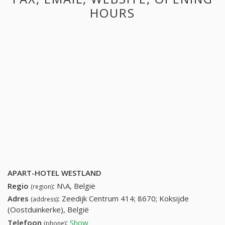
HOURS
APART-HOTEL WESTLAND
Regio
:
N\A, België
(region)
Adres
:
Zeedijk Centrum 414; 8670; Koksijde
(address)
(Oostduinkerke), België
Telefoon
:
Show
058 51 31 97 (+32-058 51 31 97)
(phone)