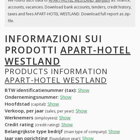
We found such data of
APART-HOTEL WESTLAND, Belgium
as: finance,
accounts, vacancies. Download bank accounts, tenders, credit history,
taxes and fees APART-HOTEL WESTLAND. Download full report as zip-
file.
INFORMAZIONI SUI
PRODOTTI
APART-HOTEL
WESTLAND
PRODUCTS INFORMATION
APART-HOTEL WESTLAND
BTW identificatienummer (tax):
Show
Ondernemingsnummer:
Show
Hoofdstad
:
Show
(capital)
Verkoop, per jaar
:
Show
(sales, per year)
Werknemers
:
Show
(employees)
Credit rating
:
Show
(credit rating)
Belangrijkste type bedrijf
:
Show
(main type of company)
Jaar van oprichting
:
Show
(foundation year)