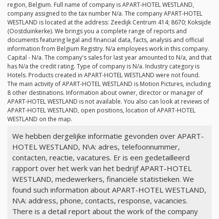
region, Belgium. Full name of company is APART-HOTEL WESTLAND,
company assigned to the tax number
N/a
. The company APART-HOTEL
WESTLAND is located at the address: Zeedijk Centrum 414; 8670; Koksijde
(Oostduinkerke). We brings you a complete range of reports and
documents featuring legal and financial data, facts, analysis and official
information from Belgium Registry.
N/a
employees work in this company.
Capital -
N/a
. The company's sales for last year amounted to
N/a
, and that
has
N/a
the credit rating. Type of company is
N/a
. Industry category is
Hotels. Products created in APART-HOTEL WESTLAND were not found.
The main activity of APART-HOTEL WESTLAND is Motion Pictures, including
8 other destinations. Information about owner, director or manager of
APART-HOTEL WESTLAND is not available. You also can look at reviews of
APART-HOTEL WESTLAND, open positions, location of APART-HOTEL
WESTLAND on the map.
We hebben dergelijke informatie gevonden over APART-
HOTEL WESTLAND, N\A: adres, telefoonnummer,
contacten, reactie, vacatures. Er is een gedetailleerd
rapport over het werk van het bedrijf APART-HOTEL
WESTLAND, medewerkers, financiële statistieken. We
found such information about APART-HOTEL WESTLAND,
N\A: address, phone, contacts, response, vacancies.
There is a detail report about the work of the company