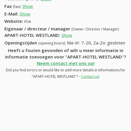
Fax
:
Show
058 51 42 07 (+32-058 51 42 07)
(fax)
E-Mail:
Show
Website:
n\a
Eigenaar / directeur / manager
(Owner / Director / Manager)
APART-HOTEL WESTLAND
:
Show
Openingstijden
:
Ma-Vr: 7-20, Za-Zo: gesloten
(opening hours)
Heeft u fouten gevonden of wilt u meer informatie in
informatie toevoegen voor "APART-HOTEL WESTLAND"?
Neem contact met ons op!
Did you find errors or would like to add more details in informations for
"APART-HOTEL WESTLAND"? -
Contact us!