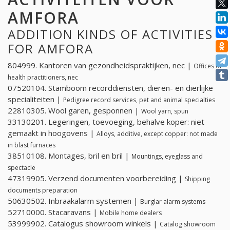
AMFORA
ADDITION KINDS OF ACTIVITIES
FOR AMFORA
804999. Kantoren van gezondheidspraktijken, nec |
Offices of
health practitioners, nec
07520104. Stamboom recorddiensten, dieren- en dierlijke
specialiteiten |
Pedigree record services, pet and animal specialties
22810305. Wool garen, gesponnen |
Wool yarn, spun
33130201. Legeringen, toevoeging, behalve koper: niet
gemaakt in hoogovens |
Alloys, additive, except copper: not made
in blast furnaces
38510108. Montages, bril en bril |
Mountings, eyeglass and
spectacle
47319905. Verzend documenten voorbereiding |
Shipping
documents preparation
50630502. Inbraakalarm systemen |
Burglar alarm systems
52710000. Stacaravans |
Mobile home dealers
53999902. Catalogus showroom winkels |
Catalog showroom