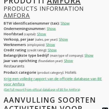
PRODOTTI
AMFORA
PRODUCTS INFORMATION
AMFORA
BTW identificatienummer (tax):
Show
Ondernemingsnummer:
Show
Hoofdstad
:
Show
(capital)
Verkoop, per jaar
:
Show
(sales, per year)
Werknemers
:
Show
(employees)
Credit rating
:
Show
(credit rating)
Belangrijkste type bedrijf
:
Show
(main type of company)
Jaar van oprichting
:
Show
(foundation year)
Restaurants
Product categorie
:
Hotels
(product category)
Krijg een volledig rapport van de officiële database van BE
voor Amfora
(Get full report from official database of BE for Amfora)
AANVULLING SOORTEN
ACTIVITEITEN VOOR