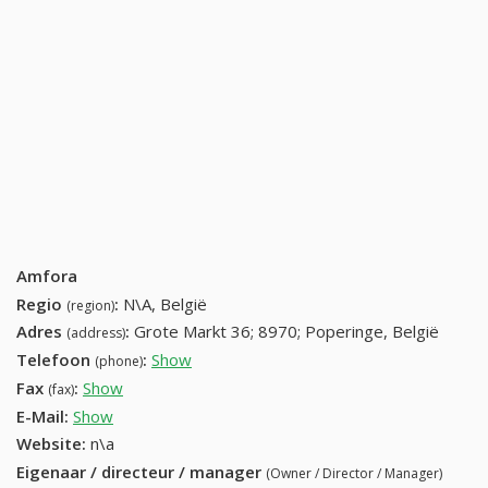
Amfora
Regio
:
N\A, België
(region)
Adres
:
Grote Markt 36; 8970; Poperinge, België
(address)
Telefoon
:
Show
057 33 88 66 (+32-057 33 88 66)
(phone)
Fax
:
Show
057 33 88 77 (+32-057 33 88 77)
(fax)
E-Mail:
Show
Website:
n\a
Eigenaar / directeur / manager
(Owner / Director / Manager)