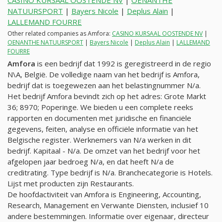
CASINO KURSAAL OOSTENDE NV
|
OENANTHE
NATUURSPORT
|
Bayers Nicole
|
Deplus Alain
|
LALLEMAND FOURRE
Other related companies as Amfora:
CASINO KURSAAL OOSTENDE NV
|
OENANTHE NATUURSPORT
|
Bayers Nicole
|
Deplus Alain
|
LALLEMAND
FOURRE
Amfora
is een bedrijf dat 1992 is geregistreerd in de regio
N\A, België. De volledige naam van het bedrijf is Amfora,
bedrijf dat is toegewezen aan het belastingnummer
N/a
.
Het bedrijf Amfora bevindt zich op het adres: Grote Markt
36; 8970; Poperinge. We bieden u een complete reeks
rapporten en documenten met juridische en financiële
gegevens, feiten, analyse en officiële informatie van het
Belgische register. Werknemers van
N/a
werken in dit
bedrijf. Kapitaal -
N/a
. De omzet van het bedrijf voor het
afgelopen jaar bedroeg
N/a
, en dat heeft
N/a
de
creditrating. Type bedrijf is
N/a
. Branchecategorie is Hotels.
Lijst met producten zijn Restaurants.
De hoofdactiviteit van Amfora is Engineering, Accounting,
Research, Management en Verwante Diensten, inclusief 10
andere bestemmingen. Informatie over eigenaar, directeur