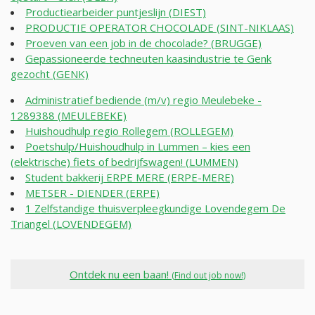
Productiearbeider puntjeslijn (DIEST)
PRODUCTIE OPERATOR CHOCOLADE (SINT-NIKLAAS)
Proeven van een job in de chocolade? (BRUGGE)
Gepassioneerde techneuten kaasindustrie te Genk
gezocht (GENK)
Administratief bediende (m/v) regio Meulebeke -
1289388 (MEULEBEKE)
Huishoudhulp regio Rollegem (ROLLEGEM)
Poetshulp/Huishoudhulp in Lummen – kies een
(elektrische) fiets of bedrijfswagen! (LUMMEN)
Student bakkerij ERPE MERE (ERPE-MERE)
METSER - DIENDER (ERPE)
1 Zelfstandige thuisverpleegkundige Lovendegem De
Triangel (LOVENDEGEM)
Ontdek nu een baan!
(Find out job now!)