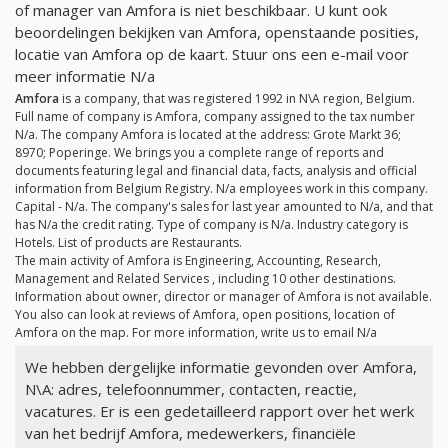
of manager van Amfora is niet beschikbaar. U kunt ook
beoordelingen bekijken van Amfora, openstaande posities,
locatie van Amfora op de kaart. Stuur ons een e-mail voor
meer informatie
N/a
Amfora
is a company, that was registered 1992 in N\A region, Belgium.
Full name of company is Amfora, company assigned to the tax number
N/a
. The company Amfora is located at the address: Grote Markt 36;
8970; Poperinge. We brings you a complete range of reports and
documents featuring legal and financial data, facts, analysis and official
information from Belgium Registry.
N/a
employees work in this company.
Capital -
N/a
. The company's sales for last year amounted to
N/a
, and that
has
N/a
the credit rating. Type of company is
N/a
. Industry category is
Hotels. List of products are Restaurants.
The main activity of Amfora is Engineering, Accounting, Research,
Management and Related Services , including 10 other destinations.
Information about owner, director or manager of Amfora is not available.
You also can look at reviews of Amfora, open positions, location of
Amfora on the map. For more information, write us to email
N/a
We hebben dergelijke informatie gevonden over Amfora,
N\A: adres, telefoonnummer, contacten, reactie,
vacatures. Er is een gedetailleerd rapport over het werk
van het bedrijf Amfora, medewerkers, financiële