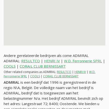
Andere gerelateerde bedrijven als come ADMIRAL
ADMIRAL:
RESULTCO
|
HENRI IV
|
W.D. Ferronnerie SPRL
|
COOLS
|
CORAIL CLUB BERNISSART
Other related companies as ADMIRAL:
RESULTCO
|
HENRI IV
|
W.D.
Ferronnerie SPRL
|
COOLS
|
CORAIL CLUB BERNISSART
ADMIRAL
is een bedrijf dat 1996 is geregistreerd in de
regio N\A, België. De volledige naam van het bedrijf is
ADMIRAL, bedrijf dat is toegewezen aan het
belastingnummer
N/a
. Het bedrijf ADMIRAL bevindt zich op
het adres: Langestraat 72; 8400; Oostende. We bieden u
een complete reeks rapporten en documenten met