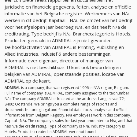
juridische en financiële gegevens, feiten, analyse en officiële
informatie van het Belgische register. Werknemers van
N/a
werken in dit bedrijf. Kapitaal -
N/a
. De omzet van het bedrijf
voor het afgelopen jaar bedroeg
N/a
, en dat heeft
N/a
de
creditrating. Type bedrijf is
N/a
. Branchecategorie is Hotels.
Producten gemaakt in ADMIRAL zijn niet gevonden.
De hoofdactiviteit van ADMIRAL is Printing, Publishing en
Allied Industries, inclusief 6 andere bestemmingen.
Informatie over eigenaar, directeur of manager van
ADMIRAL is niet beschikbaar. U kunt ook beoordelingen
bekijken van ADMIRAL, openstaande posities, locatie van
ADMIRAL op de kaart.
ADMIRAL
is a company, that was registered 1996 in N\A region, Belgium.
Full name of company is ADMIRAL, company assigned to the tax number
N/a
. The company ADMIRAL is located at the address: Langestraat 72;
8400; Oostende. We brings you a complete range of reports and
documents featuring legal and financial data, facts, analysis and official
information from Belgium Registry.
N/a
employees work in this company.
Capital -
N/a
. The company's sales for last year amounted to
N/a
, and that
has
N/a
the credit rating. Type of company is
N/a
. Industry category is
Hotels. Products created in ADMIRAL were not found.