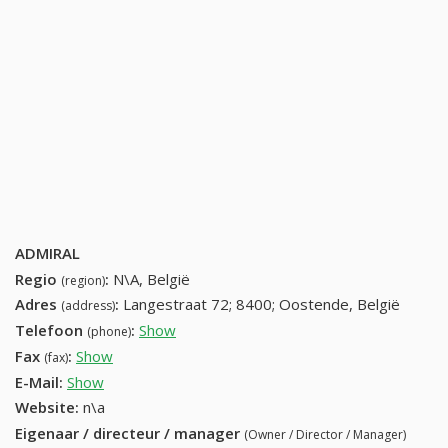
ADMIRAL
Regio
:
N\A, België
(region)
Adres
:
Langestraat 72; 8400; Oostende, België
(address)
Telefoon
:
Show
059 80 30 55 (+32-059 80 30 55)
(phone)
Fax
:
Show
059 70 26 58 (+32-059 70 26 58)
(fax)
E-Mail:
Show
Website:
n\a
Eigenaar / directeur / manager
(Owner / Director / Manager)