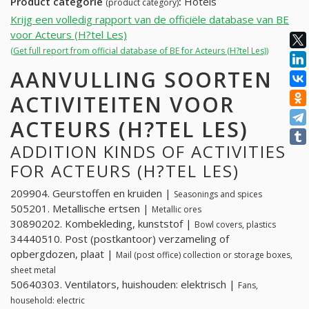
Product categorie
:
Hotels
(product category)
Krijg een volledig rapport van de officiële database van BE
voor Acteurs (H?tel Les)
(Get full report from official database of BE for Acteurs (H?tel Les))
AANVULLING SOORTEN
ACTIVITEITEN VOOR
ACTEURS (H?TEL LES)
ADDITION KINDS OF ACTIVITIES
FOR ACTEURS (H?TEL LES)
209904. Geurstoffen en kruiden |
Seasonings and spices
505201. Metallische ertsen |
Metallic ores
30890202. Kombekleding, kunststof |
Bowl covers, plastics
34440510. Post (postkantoor) verzameling of
opbergdozen, plaat |
Mail (post office) collection or storage boxes,
sheet metal
50640303. Ventilators, huishouden: elektrisch |
Fans,
household: electric