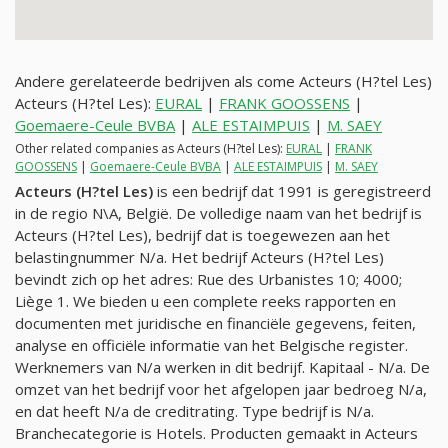
Andere gerelateerde bedrijven als come Acteurs (H?tel Les)
Acteurs (H?tel Les):
EURAL
|
FRANK GOOSSENS
|
Goemaere-Ceule BVBA
|
ALE ESTAIMPUIS
|
M. SAEY
Other related companies as Acteurs (H?tel Les):
EURAL
|
FRANK
GOOSSENS
|
Goemaere-Ceule BVBA
|
ALE ESTAIMPUIS
|
M. SAEY
Acteurs (H?tel Les)
is een bedrijf dat 1991 is geregistreerd
in de regio N\A, België. De volledige naam van het bedrijf is
Acteurs (H?tel Les), bedrijf dat is toegewezen aan het
belastingnummer
N/a
. Het bedrijf Acteurs (H?tel Les)
bevindt zich op het adres: Rue des Urbanistes 10; 4000;
Liège 1. We bieden u een complete reeks rapporten en
documenten met juridische en financiële gegevens, feiten,
analyse en officiële informatie van het Belgische register.
Werknemers van
N/a
werken in dit bedrijf. Kapitaal -
N/a
. De
omzet van het bedrijf voor het afgelopen jaar bedroeg
N/a
,
en dat heeft
N/a
de creditrating. Type bedrijf is
N/a
.
Branchecategorie is Hotels. Producten gemaakt in Acteurs