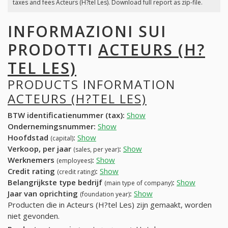
taxes and fees Acteurs (H?tel Les). Download full report as zip-file.
INFORMAZIONI SUI
PRODOTTI
ACTEURS (H?
TEL LES)
PRODUCTS INFORMATION
ACTEURS (H?TEL LES)
BTW identificatienummer (tax):
Show
Ondernemingsnummer:
Show
Hoofdstad
:
Show
(capital)
Verkoop, per jaar
:
Show
(sales, per year)
Werknemers
:
Show
(employees)
Credit rating
:
Show
(credit rating)
Belangrijkste type bedrijf
:
Show
(main type of company)
Jaar van oprichting
:
Show
(foundation year)
Producten die in Acteurs (H?tel Les) zijn gemaakt, worden
niet gevonden.