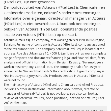
(H?tel Les) zijn niet gevonden.
De hoofdactiviteit van Acteurs (H?tel Les) is Chemicaliën en
Geallieerde Producten, inclusief 5 andere bestemmingen.
Informatie over eigenaar, directeur of manager van Acteurs
(H?tel Les) is niet beschikbaar. U kunt ook beoordelingen
bekijken van Acteurs (H?tel Les), openstaande posities,
locatie van Acteurs (H?tel Les) op de kaart.
Acteurs (H?tel Les)
is a company, that was registered 1991 in N\A region,
Belgium. Full name of company is Acteurs (H?tel Les), company assigned
to the tax number
N/a
. The company Acteurs (H?tel Les) is located at the
address: Rue des Urbanistes 10; 4000; Liège 1. We brings you a complete
range of reports and documents featuring legal and financial data, facts,
analysis and official information from Belgium Registry.
N/a
employees
work in this company. Capital -
N/a
. The company's sales for last year
amounted to
N/a
, and that has
N/a
the credit rating. Type of company is
N/a
. Industry category is Hotels. Products created in Acteurs (H?tel Les)
were not found.
The main activity of Acteurs (H?tel Les) is Chemicals and Allied Products,
including 5 other destinations. Information about owner, director or
manager of Acteurs (H?tel Les) is not available. You also can look at
reviews of Acteurs (H?tel Les), open positions, location of Acteurs (H?tel
Les) on the map.