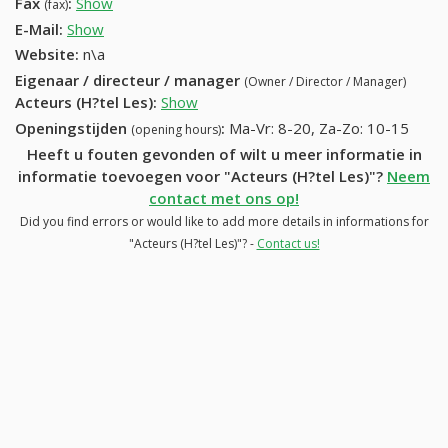
Fax
:
Show
04 221 19 48 (+32-04 221 19 48)
(fax)
E-Mail:
Show
Website:
n\a
Eigenaar / directeur / manager
(Owner / Director / Manager)
Acteurs (H?tel Les)
:
Show
Openingstijden
:
Ma-Vr: 8-20, Za-Zo: 10-15
(opening hours)
Heeft u fouten gevonden of wilt u meer informatie in
informatie toevoegen voor "Acteurs (H?tel Les)"?
Neem
contact met ons op!
Did you find errors or would like to add more details in informations for
"Acteurs (H?tel Les)"? -
Contact us!