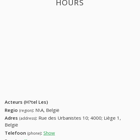
HOURS
Acteurs (H?tel Les)
Regio
:
N\A, België
(region)
Adres
:
Rue des Urbanistes 10; 4000; Liège 1,
(address)
België
Telefoon
:
Show
04 223 00 80 (+32-04 223 00 80)
(phone)