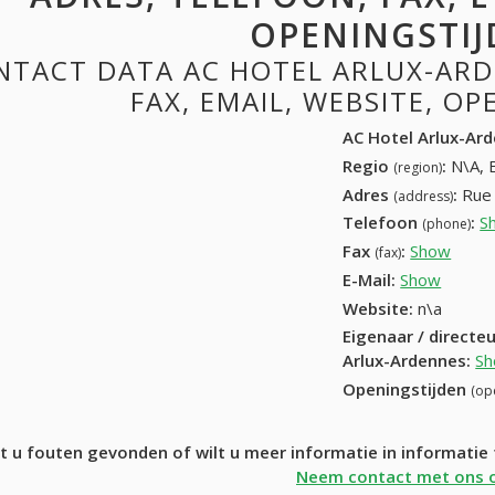
OPENINGSTIJ
NTACT DATA AC HOTEL ARLUX-ARD
FAX, EMAIL, WEBSITE, O
AC Hotel Arlux-Ar
Regio
:
N\A, 
(region)
Adres
:
Rue 
(address)
Telefoon
:
S
(phone)
Fax
:
Show
063 2
(fax)
E-Mail:
Show
Website:
n\a
Eigenaar / directe
Arlux-Ardennes
:
S
Openingstijden
(op
t u fouten gevonden of wilt u meer informatie in informatie
Neem contact met ons 