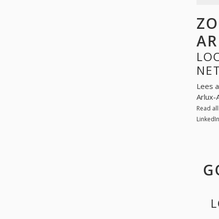
ZO
AR
LOO
NE
Lees a
Arlux-
Read al
LinkedI
G
L