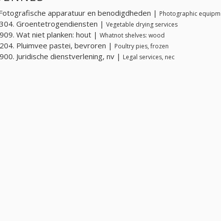
Fotografische apparatuur en benodigdheden |
Photographic equipme
304. Groentetrogendiensten |
Vegetable drying services
09. Wat niet planken: hout |
Whatnot shelves: wood
04. Pluimvee pastei, bevroren |
Poultry pies, frozen
00. Juridische dienstverlening, nv |
Legal services, nec