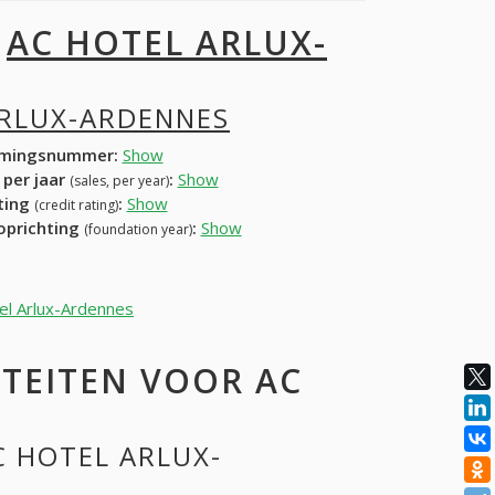
I
AC HOTEL ARLUX-
ARLUX-ARDENNES
mingsnummer:
Show
 per jaar
:
Show
(sales, per year)
ating
:
Show
(credit rating)
 oprichting
:
Show
(foundation year)
tel Arlux-Ardennes
TEITEN VOOR AC
C HOTEL ARLUX-