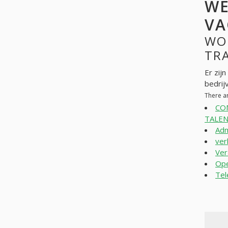
WE
VA
WO
TRA
Er zij
bedrij
There a
CO
TALEN
Adm
ver
Ver
Ope
Tel