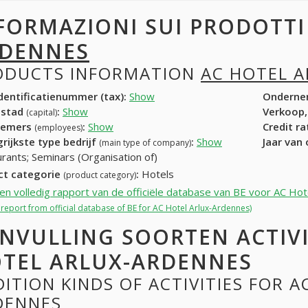
FORMAZIONI SUI PRODOTT
DENNES
ODUCTS INFORMATION
AC HOTEL 
entificatienummer (tax):
Show
Onderne
dstad
:
Show
Verkoop,
(capital)
nemers
:
Show
Credit r
(employees)
rijkste type bedrijf
:
Show
Jaar van
(main type of company)
rants; Seminars (Organisation of)
ct categorie
:
Hotels
(product category)
een volledig rapport van de officiële database van BE voor AC Ho
l report from official database of BE for AC Hotel Arlux-Ardennes)
NVULLING SOORTEN ACTIVI
TEL ARLUX-ARDENNES
ITION KINDS OF ACTIVITIES FOR A
DENNES