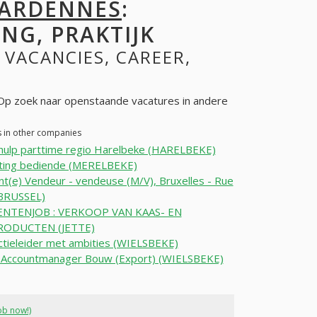
-ARDENNES
:
NG, PRAKTIJK
: VACANCIES, CAREER,
 Op zoek naar openstaande vacatures in andere
s in other companies
hulp parttime regio Harelbeke (HARELBEKE)
ting bediende (MERELBEKE)
nt(e) Vendeur - vendeuse (M/V), Bruxelles - Rue
(BRUSSEL)
NTENJOB : VERKOOP VAN KAAS- EN
RODUCTEN (JETTE)
tieleider met ambities (WIELSBEKE)
n Accountmanager Bouw (Export) (WIELSBEKE)
ob now!)