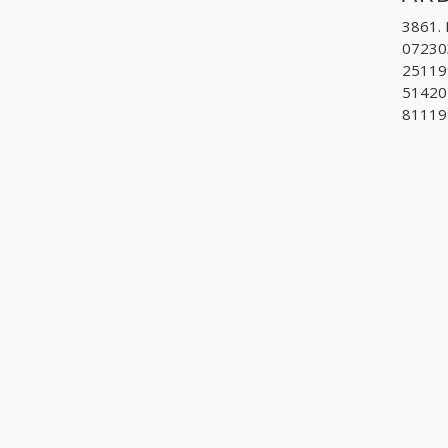
3861. 
07230
251199
514202
811199