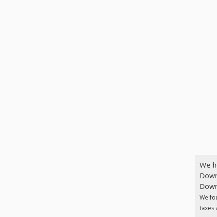
We h
Downl
Downl
We fo
taxes 