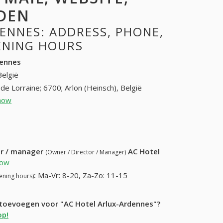
DEN
ENNES: ADDRESS, PHONE,
PENING HOURS
dennes
België
de Lorraine; 6700; Arlon (Heinsch), België
how
063 23 22 11 (+32-063 23 22 11)
3 22 48 (+32-063 23 22 48)
ur / manager
AC Hotel
(Owner / Director / Manager)
how
:
Ma-Vr: 8-20, Za-Zo: 11-15
ening hours)
 toevoegen voor "AC Hotel Arlux-Ardennes"?
op!