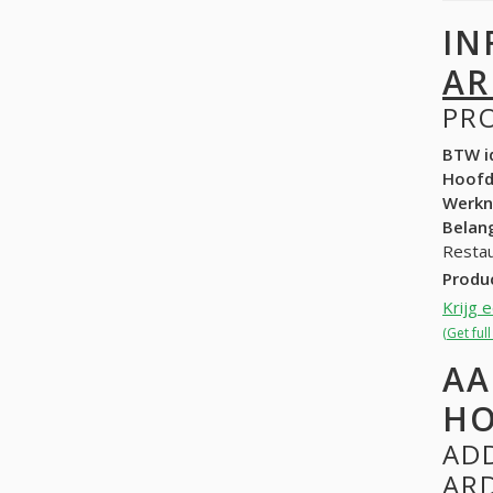
IN
AR
PR
BTW id
Hoof
Werk
Belang
Restau
Produ
Krijg 
(Get ful
AA
HO
ADD
AR