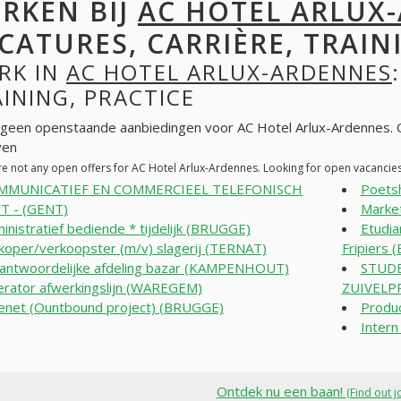
RKEN BIJ
AC HOTEL ARLUX
CATURES, CARRIÈRE, TRAINI
RK IN
AC HOTEL ARLUX-ARDENNES
INING, PRACTICE
n geen openstaande aanbiedingen voor AC Hotel Arlux-Ardennes.
ven
re not any open offers for AC Hotel Arlux-Ardennes. Looking for open vacancie
MMUNICATIEF EN COMMERCIEEL TELEFONISCH
Poets
T - (GENT)
Marke
inistratief bediende * tijdelijk (BRUGGE)
Etudia
koper/verkoopster (m/v) slagerij (TERNAT)
Fripiers 
antwoordelijke afdeling bazar (KAMPENHOUT)
STUDE
rator afwerkingslijn (WAREGEM)
ZUIVELP
enet (Ountbound project) (BRUGGE)
Produc
Inter
Ontdek nu een baan!
(Find out j