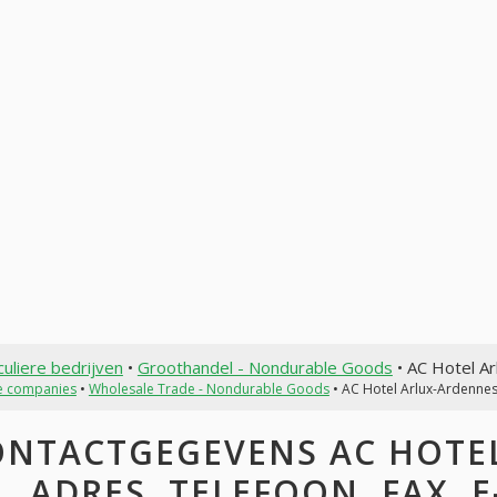
culiere bedrijven
•
Groothandel - Nondurable Goods
• AC Hotel A
te companies
•
Wholesale Trade - Nondurable Goods
• AC Hotel Arlux-Ardenne
ONTACTGEGEVENS AC HOTEL
ADRES, TELEFOON, FAX, E