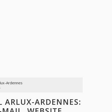
rlux-Ardennes
s
 ARLUX-ARDENNES:
-MAIL, WEBSITE,