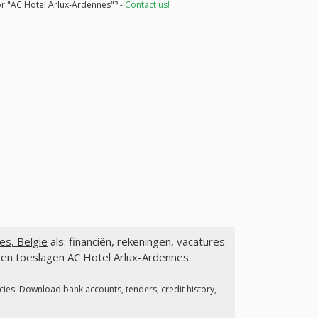
for "AC Hotel Arlux-Ardennes"? -
Contact us!
es, België
als: financiën, rekeningen, vacatures.
 en toeslagen AC Hotel Arlux-Ardennes.
cies. Download bank accounts, tenders, credit history,