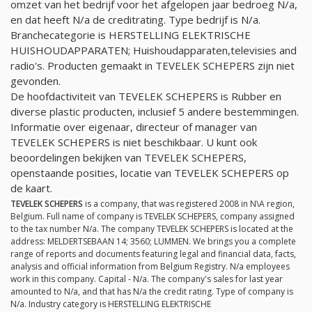
omzet van het bedrijf voor het afgelopen jaar bedroeg
N/a
,
en dat heeft
N/a
de creditrating. Type bedrijf is
N/a
.
Branchecategorie is HERSTELLING ELEKTRISCHE
HUISHOUDAPPARATEN; Huishoudapparaten,televisies and
radio's. Producten gemaakt in TEVELEK SCHEPERS zijn niet
gevonden.
De hoofdactiviteit van TEVELEK SCHEPERS is Rubber en
diverse plastic producten, inclusief 5 andere bestemmingen.
Informatie over eigenaar, directeur of manager van
TEVELEK SCHEPERS is niet beschikbaar. U kunt ook
beoordelingen bekijken van TEVELEK SCHEPERS,
openstaande posities, locatie van TEVELEK SCHEPERS op
de kaart.
TEVELEK SCHEPERS
is a company, that was registered 2008 in N\A region,
Belgium. Full name of company is TEVELEK SCHEPERS, company assigned
to the tax number
N/a
. The company TEVELEK SCHEPERS is located at the
address: MELDERTSEBAAN 14; 3560; LUMMEN. We brings you a complete
range of reports and documents featuring legal and financial data, facts,
analysis and official information from Belgium Registry.
N/a
employees
work in this company. Capital -
N/a
. The company's sales for last year
amounted to
N/a
, and that has
N/a
the credit rating. Type of company is
N/a
. Industry category is HERSTELLING ELEKTRISCHE