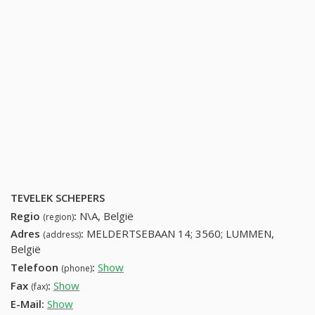
TEVELEK SCHEPERS
Regio
:
N\A, België
(region)
Adres
:
MELDERTSEBAAN 14; 3560; LUMMEN,
(address)
België
Telefoon
:
Show
13311633 (+32-13311633)
(phone)
Fax
:
Show
+32 (58) 818-59-46
(fax)
E-Mail:
Show