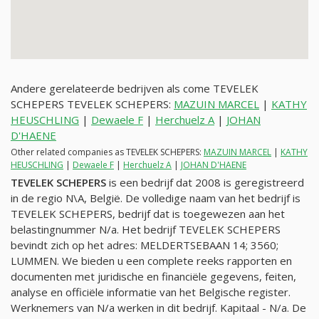
Andere gerelateerde bedrijven als come TEVELEK
SCHEPERS TEVELEK SCHEPERS:
MAZUIN MARCEL
|
KATHY
HEUSCHLING
|
Dewaele F
|
Herchuelz A
|
JOHAN
D'HAENE
Other related companies as TEVELEK SCHEPERS:
MAZUIN MARCEL
|
KATHY
HEUSCHLING
|
Dewaele F
|
Herchuelz A
|
JOHAN D'HAENE
TEVELEK SCHEPERS
is een bedrijf dat 2008 is geregistreerd
in de regio N\A, België. De volledige naam van het bedrijf is
TEVELEK SCHEPERS, bedrijf dat is toegewezen aan het
belastingnummer
N/a
. Het bedrijf TEVELEK SCHEPERS
bevindt zich op het adres: MELDERTSEBAAN 14; 3560;
LUMMEN. We bieden u een complete reeks rapporten en
documenten met juridische en financiële gegevens, feiten,
analyse en officiële informatie van het Belgische register.
Werknemers van
N/a
werken in dit bedrijf. Kapitaal -
N/a
. De