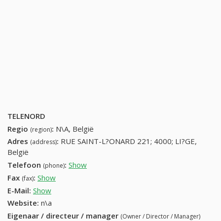
TELENORD
Regio
:
N\A, België
(region)
Adres
:
RUE SAINT-L?ONARD 221; 4000; LI?GE,
(address)
België
Telefoon
:
Show
42272200 (+32-42272200)
(phone)
Fax
:
Show
+32 (61) 307-66-49
(fax)
E-Mail:
Show
Website:
n\a
Eigenaar / directeur / manager
(Owner / Director / Manager)