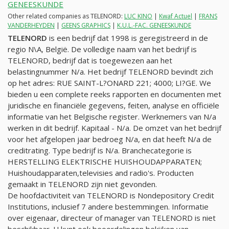
GENEESKUNDE
Other related companies as TELENORD:
LUC KINO
|
Kwaf Actuel
|
FRANS
VANDERHEYDEN
|
GEENS GRAPHICS
|
K.U.L.-FAC. GENEESKUNDE
TELENORD
is een bedrijf dat 1998 is geregistreerd in de
regio N\A, België. De volledige naam van het bedrijf is
TELENORD, bedrijf dat is toegewezen aan het
belastingnummer
N/a
. Het bedrijf TELENORD bevindt zich
op het adres: RUE SAINT-L?ONARD 221; 4000; LI?GE. We
bieden u een complete reeks rapporten en documenten met
juridische en financiële gegevens, feiten, analyse en officiële
informatie van het Belgische register. Werknemers van
N/a
werken in dit bedrijf. Kapitaal -
N/a
. De omzet van het bedrijf
voor het afgelopen jaar bedroeg
N/a
, en dat heeft
N/a
de
creditrating. Type bedrijf is
N/a
. Branchecategorie is
HERSTELLING ELEKTRISCHE HUISHOUDAPPARATEN;
Huishoudapparaten,televisies and radio's. Producten
gemaakt in TELENORD zijn niet gevonden.
De hoofdactiviteit van TELENORD is Nondepository Credit
Institutions, inclusief 7 andere bestemmingen. Informatie
over eigenaar, directeur of manager van TELENORD is niet
beschikbaar. U kunt ook beoordelingen bekijken van