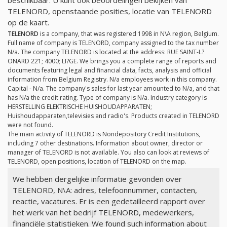
TELENORD, openstaande posities, locatie van TELENORD
op de kaart.
TELENORD
is a company, that was registered 1998 in N\A region, Belgium.
Full name of company is TELENORD, company assigned to the tax number
N/a
. The company TELENORD is located at the address: RUE SAINT-L?
ONARD 221; 4000; LI?GE. We brings you a complete range of reports and
documents featuring legal and financial data, facts, analysis and official
information from Belgium Registry.
N/a
employees work in this company.
Capital -
N/a
. The company's sales for last year amounted to
N/a
, and that
has
N/a
the credit rating. Type of company is
N/a
. Industry category is
HERSTELLING ELEKTRISCHE HUISHOUDAPPARATEN;
Huishoudapparaten,televisies and radio's. Products created in TELENORD
were not found.
The main activity of TELENORD is Nondepository Credit Institutions,
including 7 other destinations. Information about owner, director or
manager of TELENORD is not available. You also can look at reviews of
TELENORD, open positions, location of TELENORD on the map.
We hebben dergelijke informatie gevonden over
TELENORD, N\A: adres, telefoonnummer, contacten,
reactie, vacatures. Er is een gedetailleerd rapport over
het werk van het bedrijf TELENORD, medewerkers,
financiële statistieken. We found such information about