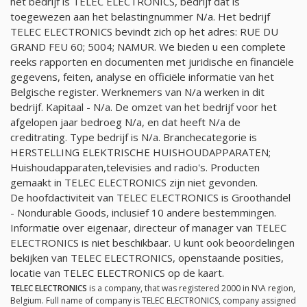
het bedrijf is TELEC ELECTRONICS, bedrijf dat is
toegewezen aan het belastingnummer
N/a
. Het bedrijf
TELEC ELECTRONICS bevindt zich op het adres: RUE DU
GRAND FEU 60; 5004; NAMUR. We bieden u een complete
reeks rapporten en documenten met juridische en financiële
gegevens, feiten, analyse en officiële informatie van het
Belgische register. Werknemers van
N/a
werken in dit
bedrijf. Kapitaal -
N/a
. De omzet van het bedrijf voor het
afgelopen jaar bedroeg
N/a
, en dat heeft
N/a
de
creditrating. Type bedrijf is
N/a
. Branchecategorie is
HERSTELLING ELEKTRISCHE HUISHOUDAPPARATEN;
Huishoudapparaten,televisies and radio's. Producten
gemaakt in TELEC ELECTRONICS zijn niet gevonden.
De hoofdactiviteit van TELEC ELECTRONICS is Groothandel
- Nondurable Goods, inclusief 10 andere bestemmingen.
Informatie over eigenaar, directeur of manager van TELEC
ELECTRONICS is niet beschikbaar. U kunt ook beoordelingen
bekijken van TELEC ELECTRONICS, openstaande posities,
locatie van TELEC ELECTRONICS op de kaart.
TELEC ELECTRONICS
is a company, that was registered 2000 in N\A region,
Belgium. Full name of company is TELEC ELECTRONICS, company assigned