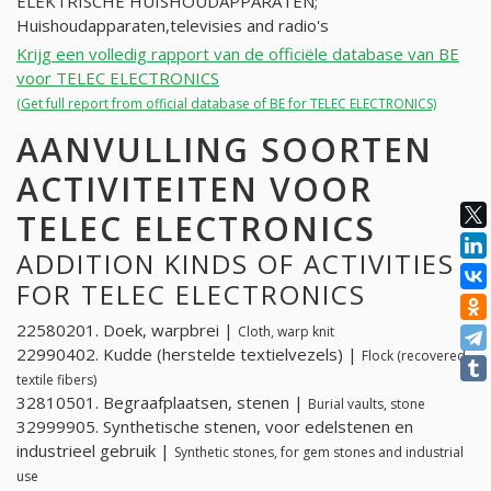
ELEKTRISCHE HUISHOUDAPPARATEN;
Huishoudapparaten,televisies and radio's
Krijg een volledig rapport van de officiële database van BE
voor TELEC ELECTRONICS
(Get full report from official database of BE for TELEC ELECTRONICS)
AANVULLING SOORTEN
ACTIVITEITEN VOOR
TELEC ELECTRONICS
ADDITION KINDS OF ACTIVITIES
FOR TELEC ELECTRONICS
22580201. Doek, warpbrei |
Cloth, warp knit
22990402. Kudde (herstelde textielvezels) |
Flock (recovered
textile fibers)
32810501. Begraafplaatsen, stenen |
Burial vaults, stone
32999905. Synthetische stenen, voor edelstenen en
industrieel gebruik |
Synthetic stones, for gem stones and industrial
use