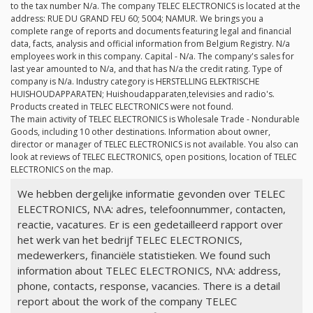
to the tax number
N/a
. The company TELEC ELECTRONICS is located at the
address: RUE DU GRAND FEU 60; 5004; NAMUR. We brings you a
complete range of reports and documents featuring legal and financial
data, facts, analysis and official information from Belgium Registry.
N/a
employees work in this company. Capital -
N/a
. The company's sales for
last year amounted to
N/a
, and that has
N/a
the credit rating. Type of
company is
N/a
. Industry category is HERSTELLING ELEKTRISCHE
HUISHOUDAPPARATEN; Huishoudapparaten,televisies and radio's.
Products created in TELEC ELECTRONICS were not found.
The main activity of TELEC ELECTRONICS is Wholesale Trade - Nondurable
Goods, including 10 other destinations. Information about owner,
director or manager of TELEC ELECTRONICS is not available. You also can
look at reviews of TELEC ELECTRONICS, open positions, location of TELEC
ELECTRONICS on the map.
We hebben dergelijke informatie gevonden over TELEC
ELECTRONICS, N\A: adres, telefoonnummer, contacten,
reactie, vacatures. Er is een gedetailleerd rapport over
het werk van het bedrijf TELEC ELECTRONICS,
medewerkers, financiële statistieken. We found such
information about TELEC ELECTRONICS, N\A: address,
phone, contacts, response, vacancies. There is a detail
report about the work of the company TELEC