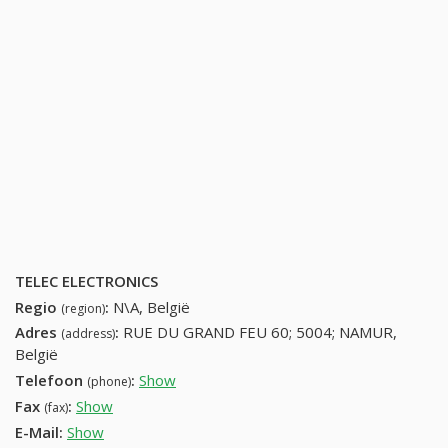
TELEC ELECTRONICS
Regio
:
N\A, België
(region)
Adres
:
RUE DU GRAND FEU 60; 5004; NAMUR,
(address)
België
Telefoon
:
Show
81215264 (+32-81215264)
(phone)
Fax
:
Show
+32 (14) 683-96-92
(fax)
E-Mail:
Show