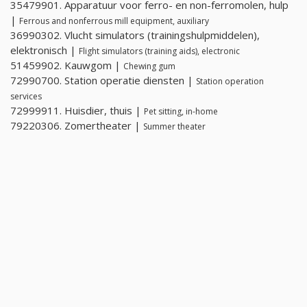
35479901. Apparatuur voor ferro- en non-ferromolen, hulp
|
Ferrous and nonferrous mill equipment, auxiliary
36990302. Vlucht simulators (trainingshulpmiddelen),
elektronisch |
Flight simulators (training aids), electronic
51459902. Kauwgom |
Chewing gum
72990700. Station operatie diensten |
Station operation
services
72999911. Huisdier, thuis |
Pet sitting, in-home
79220306. Zomertheater |
Summer theater